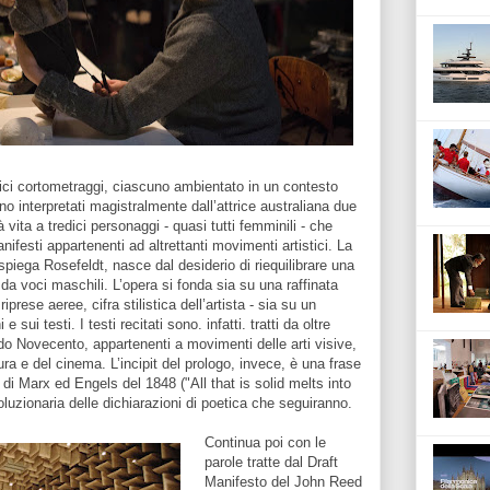
ici cortometraggi, ciascuno ambientato in un contesto
no interpretati magistralmente dall’attrice australiana due
vita a tredici personaggi - quasi tutti femminili - che
festi appartenenti ad altrettanti movimenti artistici. La
, spiega Rosefeldt, nasce dal desiderio di riequilibrare una
da voci maschili. L’opera si fonda sia su una raffinata
iprese aeree, cifra stilistica dell’artista - sia su un
 sui testi. I testi recitati sono. infatti. tratti da oltre
do Novecento, appartenenti a movimenti delle arti visive,
tura e del cinema. L’incipit del prologo, invece, è una frase
di Marx ed Engels del 1848 ("All that is solid melts into
oluzionaria delle dichiarazioni di poetica che seguiranno.
Continua poi con le
parole tratte dal Draft
Manifesto del John Reed