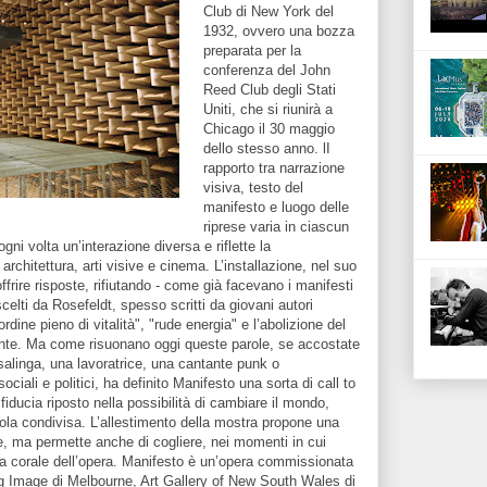
Club di New York del
1932, ovvero una bozza
preparata per la
conferenza del John
Reed Club degli Stati
Uniti, che si riunirà a
Chicago il 30 maggio
dello stesso anno. lI
rapporto tra narrazione
visiva, testo del
manifesto e luogo delle
riprese varia in ciascun
gni volta un’interazione diversa e riflette la
 architettura, arti visive e cinema. L’installazione, nel suo
ire risposte, rifiutando - come già facevano i manifesti
celti da Rosefeldt, spesso scritti da giovani autori
rdine pieno di vitalità", "rude energia" e l’abolizione del
ente. Ma come risuonano oggi queste parole, se accostate
asalinga, una lavoratrice, una cantante punk o
ociali e politici, ha definito Manifesto una sorta di call to
fiducia riposto nella possibilità di cambiare il mondo,
arola condivisa. L’allestimento della mostra propone una
ne, ma permette anche di cogliere, nei momenti in cui
rza corale dell’opera. Manifesto è un’opera commissionata
g Image di Melbourne, Art Gallery of New South Wales di