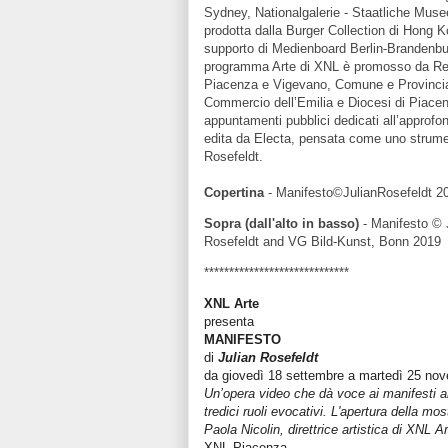
Sydney, Nationalgalerie - Staatliche Mus
prodotta dalla Burger Collection di Hong K
supporto di Medienboard Berlin-Brandenbur
programma Arte di XNL è promosso da Re
Piacenza e Vigevano, Comune e Provinci
Commercio dell’Emilia e Diocesi di Piacen
appuntamenti pubblici dedicati all’approfo
edita da Electa, pensata come uno strumento
Rosefeldt.
Copertina
- Manifesto©JulianRosefeldt 20
Sopra (dall'alto in basso)
- Manifesto © 
Rosefeldt and VG Bild-Kunst, Bonn 2019
*****************************
XNL Arte
presenta
MANIFESTO
di
Julian Rosefeldt
da giovedì 18 settembre a martedì 25 no
Un’opera video che dà voce ai manifesti art
tredici ruoli evocativi. L'apertura della mo
Paola Nicolin, direttrice artistica di XNL A
XNL Piacenza