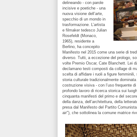
delineando - con parole
incisive e poetiche - una
nuova visione dell’arte,
specchio di un mondo in
trasformazione. L’artista
e filmaker tedesco Julian
Rosefeldt (Monaco,
1965), residente a
Berlino, ha concepito
Manifesto nel 2015 come una serie di tred
diverso. Tutti, a eccezione del prologo, so
volte Premio Oscar, Cate Blanchett. Lei dà 
declamano testi composti da collage di mani
scelta di affidare i ruoli a figure femminili
storia culturale tradizionalmente dominata 
costruzione visiva - con l’uso frequente di r
profondo lavoro di ricerca storica sui luoghi e
cinquanta manifesti del primo e del secon
della danza, dell’architettura, della lettera
presa dal Manifesto del Partito Comunista 
air"), che sottolinea la comune matrice riv