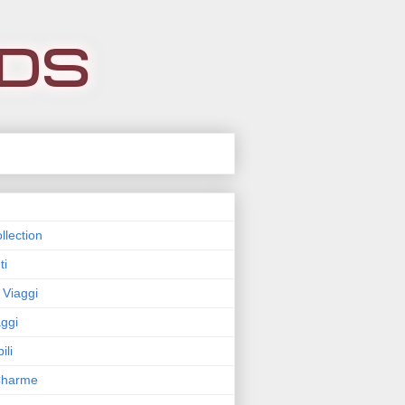
llection
ti
 Viaggi
ggi
ili
 Charme