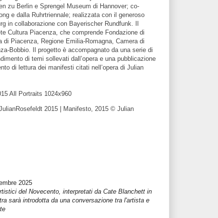
een zu Berlin e Sprengel Museum di Hannover; co-
ong e dalla Ruhrtriennale; realizzata con il generoso
g in collaborazione con Bayerischer Rundfunk. Il
te Cultura Piacenza, che comprende Fondazione di
a di Piacenza, Regione Emilia-Romagna, Camera di
za-Bobbio. Il progetto è accompagnato da una serie di
ndimento di temi sollevati dall’opera e una pubblicazione
 di lettura dei manifesti citati nell’opera di Julian
15 All Portraits 1024x960
JulianRosefeldt 2015
| Manifesto, 2015 © Julian
vembre 2025
istici del Novecento, interpretati da Cate Blanchett in
stra sarà introdotta da una conversazione tra l'artista e
rte