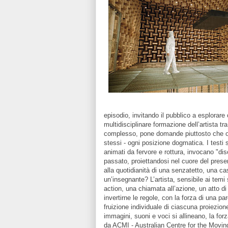
episodio, invitando il pubblico a esplorare o
multidisciplinare formazione dell’artista tra
complesso, pone domande piuttosto che offr
stessi - ogni posizione dogmatica. I testi s
animati da fervore e rottura, invocano "diso
passato, proiettandosi nel cuore del pres
alla quotidianità di una senzatetto, una c
un’insegnante? L’artista, sensibile ai temi s
action, una chiamata all’azione, un atto di 
invertirne le regole, con la forza di una p
fruizione individuale di ciascuna proiezio
immagini, suoni e voci si allineano, la fo
da ACMI - Australian Centre for the Movin