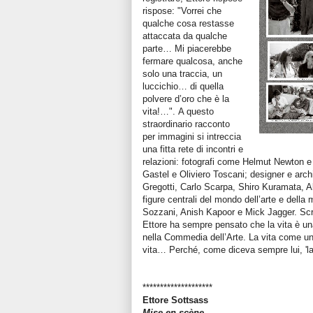
rispose: "Vorrei che
qualche cosa restasse
attaccata da qualche
parte… Mi piacerebbe
fermare qualcosa, anche
solo una traccia, un
luccichio… di quella
polvere d’oro che è la
vita!…". A questo
straordinario racconto
per immagini si intreccia
una fitta rete di incontri e
relazioni: fotografi come Helmut Newton e
Gastel e Oliviero Toscani; designer e archi
Gregotti, Carlo Scarpa, Shiro Kuramata, Al
figure centrali del mondo dell’arte e del
Sozzani, Anish Kapoor e Mick Jagger. Scr
Ettore ha sempre pensato che la vita è u
nella Commedia dell’Arte. La vita come una 
vita… Perché, come diceva sempre lui, 'la 
********************
Ettore Sottsass
Mise en scène