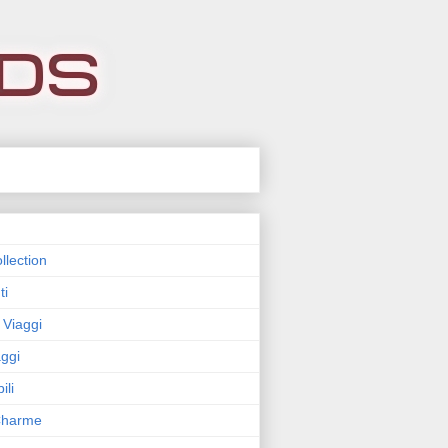
llection
ti
 Viaggi
ggi
ili
 Charme