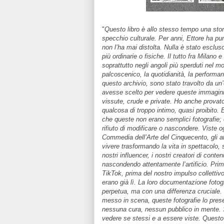
"
Questo libro è allo stesso tempo una stor
specchio culturale. Per anni, Ettore ha pu
non l’ha mai distolta. Nulla è stato esclus
più ordinarie o fisiche. Il tutto fra Milano
soprattutto negli angoli più sperduti nel mon
palcoscenico, la quotidianità, la performa
questo archivio, sono stato travolto da un
avesse scelto per vedere queste immagin
vissute, crude e private. Ho anche provat
qualcosa di troppo intimo, quasi proibito. 
che queste non erano semplici fotografie;
rifiuto di modificare o nascondere. Viste
Commedia dell’Arte del Cinquecento, gli at
vivere trasformando la vita in spettacolo, s
nostri influencer, i nostri creatori di conte
nascondendo attentamente l’artificio. Prim
TikTok, prima del nostro impulso collettivo
erano già lì. La loro documentazione fotog
perpetua, ma con una differenza cruciale. 
messo in scena, queste fotografie lo pre
nessuna cura, nessun pubblico in mente. S
vedere se stessi e a essere viste. Questo 