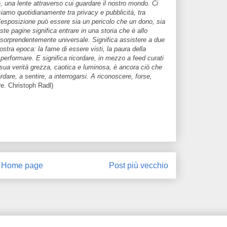
 una lente attraverso cui guardare il nostro mondo. Ci
rsiamo quotidianamente tra privacy e pubblicità, tra
l’esposizione può essere sia un pericolo che un dono, sia
ste pagine significa entrare in una storia che è allo
orprendentemente universale. Significa assistere a due
ostra epoca: la fame di essere visti, la paura della
performare. E significa ricordare, in mezzo a feed curati
la sua verità grezza, caotica e luminosa, è ancora ciò che
rdare, a sentire, a interrogarsi. A riconoscere, forse,
re. Christoph Radl)
Home page
Post più vecchio