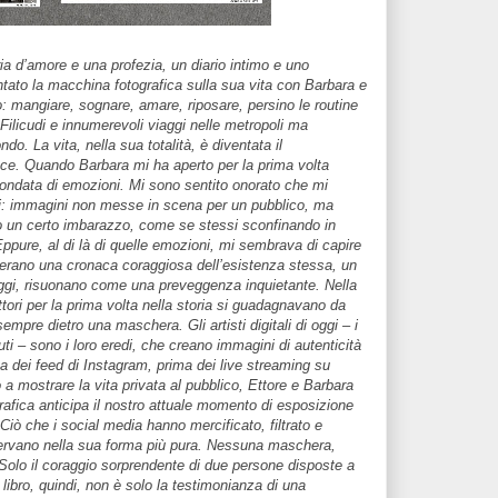
ia d’amore e una profezia, un diario intimo e uno
ntato la macchina fotografica sulla sua vita con Barbara e
o: mangiare, sognare, amare, riposare, persino le routine
 e Filicudi e innumerevoli viaggi nelle metropoli ma
do. La vita, nella sua totalità, è diventata il
nce. Quando Barbara mi ha aperto per la prima volta
’ondata di emozioni. Mi sono sentito onorato che mi
i: immagini non messe in scena per un pubblico, ma
o un certo imbarazzo, come se stessi sconfinando in
Eppure, al di là di quelle emozioni, mi sembrava di capire
 erano una cronaca coraggiosa dell’esistenza stessa, un
 oggi, risuonano come una preveggenza inquietante. Nella
tori per la prima volta nella storia si guadagnavano da
empre dietro una maschera. Gli artisti digitali di oggi – i
nuti – sono i loro eredi, che creano immagini di autenticità
a dei feed di Instagram, prima dei live streaming su
 a mostrare la vita privata al pubblico, Ettore e Barbara
rafica anticipa il nostro attuale momento di esposizione
Ciò che i social media hanno mercificato, filtrato e
servano nella sua forma più pura. Nessuna maschera,
olo il coraggio sorprendente di due persone disposte a
libro, quindi, non è solo la testimonianza di una