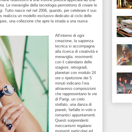
ria. Le meraviglie della tecnologia permettono di creare le
gi. Tutto nasce nel nel 2006, quando, per celebrare il suo
 realizza un modello esclusivo dedicato al ciclo delle
ues, una collezione che apre la strada a una nuova
All’interno di ogni
creazione, la sapienza
tecnica si accompagna
alla ricerca di creatività e
meraviglia: movimenti
con il calendario delle
stagioni, retrogradi,
planetari con modulo 24
ore o ripetizione dei 5
minuti indicano l’ora
attraverso composizioni
che rappresentano le vie
di Parigi, un cielo
stellato, una danza di
pianeti, farfalle in volo o
romantici appuntamenti.
Questi sorprendenti
meccanismi regalano
momenti particolari ed