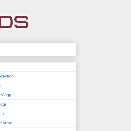
llection
ti
 Viaggi
ggi
ili
 Charme