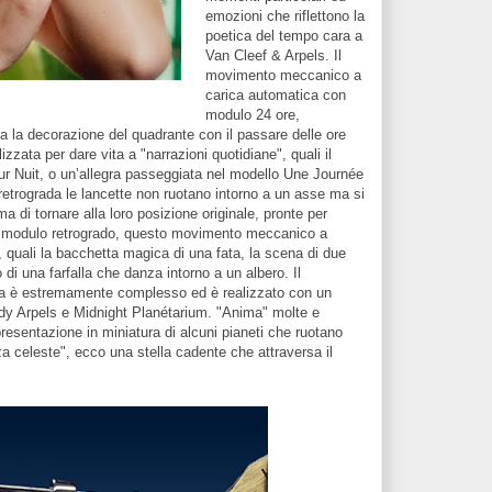
emozioni che riflettono la
poetica del tempo cara a
Van Cleef & Arpels. Il
movimento meccanico a
carica automatica con
modulo 24 ore,
a la decorazione del quadrante con il passare delle ore
izzata per dare vita a "narrazioni quotidiane", quali il
Jour Nuit, o un’allegra passeggiata nel modello Une Journée
trograda le lancette non ruotano intorno a un asse ma si
a di tornare alla loro posizione originale, pronte per
un modulo retrogrado, questo movimento meccanico a
, quali la bacchetta magica di una fata, la scena di due
di una farfalla che danza intorno a un albero. Il
a è estremamente complesso ed è realizzato con un
dy Arpels e Midnight Planétarium. "Anima" molte e
resentazione in miniatura di alcuni pianeti che ruotano
a celeste", ecco una stella cadente che attraversa il