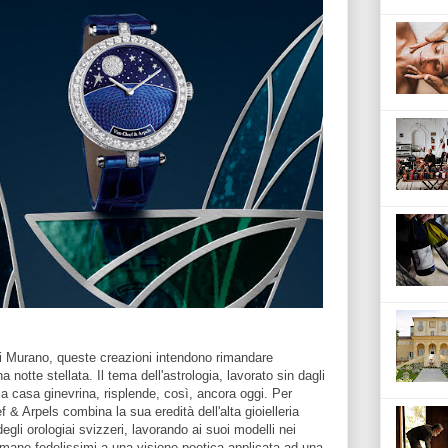
o di Murano, queste creazioni intendono rimandare
 notte stellata. Il tema dell'astrologia, lavorato sin dagli
a casa ginevrina, risplende, così, ancora oggi. Per
f & Arpels combina la sua eredità dell'alta gioielleria
degli orologiai svizzeri, lavorando ai suoi modelli nei
rimane fedelissimi a una visione poetica applicata ad una