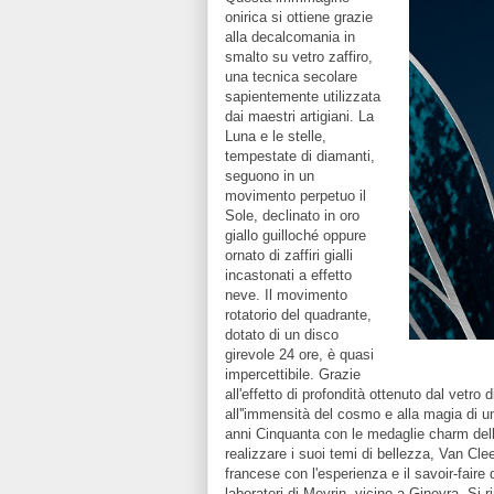
onirica si ottiene grazie
alla decalcomania in
smalto su vetro zaffiro,
una tecnica secolare
sapientemente utilizzata
dai maestri artigiani. La
Luna e le stelle,
tempestate di diamanti,
seguono in un
movimento perpetuo il
Sole, declinato in oro
giallo guilloché oppure
ornato di zaffiri gialli
incastonati a effetto
neve. Il movimento
rotatorio del quadrante,
dotato di un disco
girevole 24 ore, è quasi
impercettibile. Grazie
all'effetto di profondità ottenuto dal vetr
all''immensità del cosmo e alla magia di una
anni Cinquanta con le medaglie charm dell
realizzare i suoi temi di bellezza, Van Clee
francese con l'esperienza e il savoir-faire 
laboratori di Meyrin, vicino a Ginevra. Si 