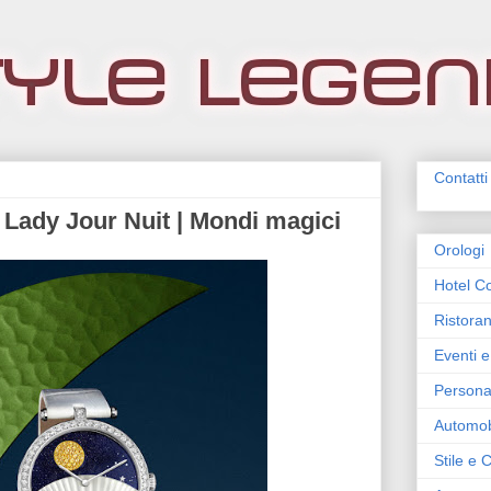
Contatti
 Lady Jour Nuit | Mondi magici
Orologi
Hotel Co
Ristoran
Eventi e
Persona
Automob
Stile e