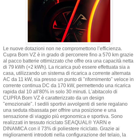
Le nuove dotazioni non ne compromettono l’efficienza.
Cupra Born VZ è in grado di percorrere fino a 570 km grazie
al pacco batterie ottimizzato che offre ora una capacità netta
di 79 kWh (+2 kWh). La ricarica può essere effettuata sia a
casa, utilizzando un sistema di ricarica a corrente alternata
AC da 11 kW, sia presso un punto di "rifornimento" veloce in
corrente continua DC da 170 kW, permettendo una ricarica
rapida dal 10 all'80% in solo 30 minuti. L'abitacolo di
CUPRA Born VZ è caratterizzato da un design
"emozionale". I sedili sportivi avvolgenti di serie regalano
una seduta ribassata per offrire una posizione e una
sensazione di viaggio più ergonomica e sportiva. Sono
realizzati in tessuto riciclato SEAQUAL® YARN e
DINAMICA con il 73% di poliestere riciclato. Grazie ai
miglioramenti introdotti nella configurazione del telaio, la