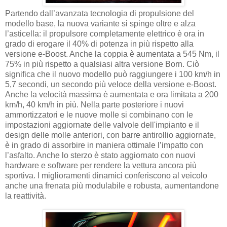
Partendo dall’avanzata tecnologia di propulsione del
modello base, la nuova variante si spinge oltre e alza
l’asticella: il propulsore completamente elettrico è ora in
grado di erogare il 40% di potenza in più rispetto alla
versione e-Boost. Anche la coppia è aumentata a 545 Nm, il
75% in più rispetto a qualsiasi altra versione Born. Ciò
significa che il nuovo modello può raggiungere i 100 km/h in
5,7 secondi, un secondo più veloce della versione e-Boost.
Anche la velocità massima è aumentata e ora limitata a 200
km/h, 40 km/h in più. Nella parte posteriore i nuovi
ammortizzatori e le nuove molle si combinano con le
impostazioni aggiornate delle valvole dell'impianto e il
design delle molle anteriori, con barre antirollio aggiornate,
è in grado di assorbire in maniera ottimale l’impatto con
l’asfalto. Anche lo sterzo è stato aggiornato con nuovi
hardware e software per rendere la vettura ancora più
sportiva. I miglioramenti dinamici conferiscono al veicolo
anche una frenata più modulabile e robusta, aumentandone
la reattività.