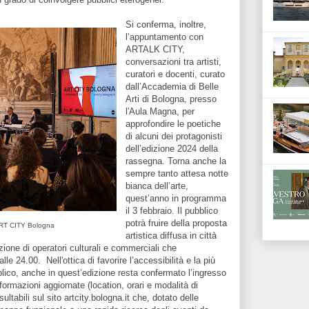
Si conferma, inoltre,
l’appuntamento con
ARTALK CITY,
conversazioni tra artisti,
curatori e docenti, curato
dall’Accademia di Belle
Arti di Bologna, presso
l'Aula Magna, per
approfondire le poetiche
di alcuni dei protagonisti
dell’edizione 2024 della
rassegna. Torna anche la
sempre tanto attesa notte
bianca dell’arte,
quest’anno in programma
il 3 febbraio. Il pubblico
potrà fruire della proposta
ART CITY Bologna
artistica diffusa in città
azione di operatori culturali e commerciali che
lle 24.00. Nell'ottica di favorire l’accessibilità e la più
blico, anche in quest’edizione resta confermato l’ingresso
nformazioni aggiornate (location, orari e modalità di
ltabili sul sito artcity.bologna.it che, dotato delle