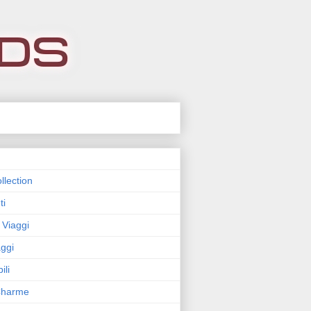
llection
ti
 Viaggi
ggi
ili
 Charme