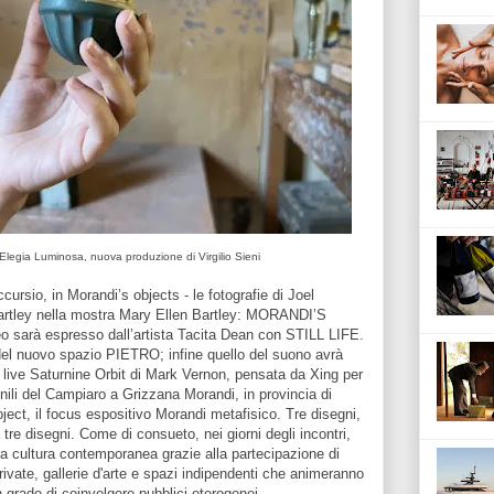
Elegia Luminosa, nuova produzione di Virgilio Sieni
ursio, in Morandi’s objects - le fotografie di Joel
Bartley nella mostra Mary Ellen Bartley: MORANDI’S
 sarà espresso dall’artista Tacita Dean con STILL LIFE.
 del nuovo spazio PIETRO; infine quello del suono avrà
 live Saturnine Orbit di Mark Vernon, pensata da Xing per
ili del Campiaro a Grizzana Morandi, in provincia di
ject, il focus espositivo Morandi metafisico. Tre disegni,
re disegni. Come di consueto, nei giorni degli incontri,
r la cultura contemporanea grazie alla partecipazione di
rivate, gallerie d'arte e spazi indipendenti che animeranno
grado di coinvolgere pubblici eterogenei.