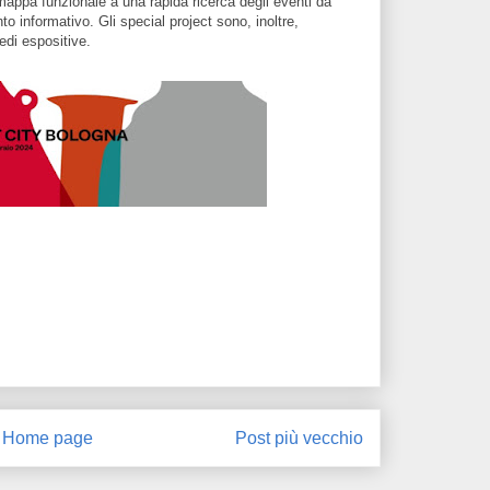
mappa funzionale a una rapida ricerca degli eventi da
to informativo. Gli special project sono, inoltre,
 sedi espositive.
Home page
Post più vecchio