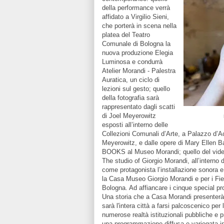
della performance verrà
affidato a Virgilio Sieni,
che porterà in scena nella
platea del Teatro
Comunale di Bologna la
nuova produzione Elegia
Luminosa e condurrà
Atelier Morandi - Palestra
Auratica, un ciclo di
lezioni sul gesto; quello
della fotografia sarà
rappresentato dagli scatti
di Joel Meyerowitz
esposti all’interno delle
Collezioni Comunali d’Arte, a Palazzo d’Acc
Meyerowitz, e dalle opere di Mary Ellen 
BOOKS al Museo Morandi; quello del video
The studio of Giorgio Morandi, all’interno
come protagonista l’installazione sonora e
la Casa Museo Giorgio Morandi e per i Fien
Bologna. Ad affiancare i cinque special pro
Una storia che a Casa Morandi presenterà t
sarà l'intera città a farsi palcoscenico pe
numerose realtà istituzionali pubbliche e p
una programmazione diffusa e variegata in 