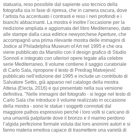
statuaria, reso possibile dal sapiente uso tecnico della
fotografia sia in fase di ripresa, che in camera oscura, dove
l’artista ha accentuato i contrasti e reso i neri profondi e i
bianchi abbacinanti. La mostra è inoltre l’occasione per la
riedizione ampliata e aggiornata del libro Mediterraneo, dato
alle stampe dalla casa editrice newyorchese Aperture, che
accompagnò una prima rilevante mostra delle immagini di
Jodice al Philadelphia Museum of Art nel 1995 e che ora
viene pubblicato da Marsilio con il design grafico di Studio
Sonnoli e integrato con ulteriori opere legate alla celebre
serie Mediterraneo. Il volume contiene il saggio curatoriale
di Carlo Sala, ripropone il testo di Predrag Matvejević
pubblicato nell’edizione del 1995 e include un contributo di
Salvatore Settis, già apparso nel catalogo della mostra
Attesa (Electa, 2016) e qui presentato nella sua versione
definitiva. "Nelle immagini del fotografo - si legge nel testo di
Carlo Sala che introduce il volume realizzato in occasione
della mostra - sono le statue i soggetti connotati dal
maggiore pathos espressivo perché i loro volti si caricano di
una umanità palpitante dove il bronzo e il marmo perdono
l’algida perfezione formale voluta dai loro anonimi autori e si
fanno materia emotiva capace di trasmettere una varietà di