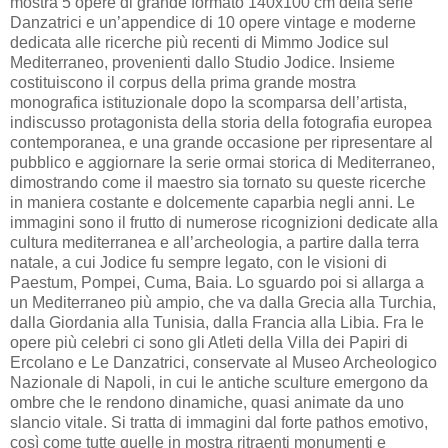
mostra 5 opere di grande formato 140x100 cm della serie
Danzatrici e un’appendice di 10 opere vintage e moderne
dedicata alle ricerche più recenti di Mimmo Jodice sul
Mediterraneo, provenienti dallo Studio Jodice. Insieme
costituiscono il corpus della prima grande mostra
monografica istituzionale dopo la scomparsa dell’artista,
indiscusso protagonista della storia della fotografia europea
contemporanea, e una grande occasione per ripresentare al
pubblico e aggiornare la serie ormai storica di Mediterraneo,
dimostrando come il maestro sia tornato su queste ricerche
in maniera costante e dolcemente caparbia negli anni. Le
immagini sono il frutto di numerose ricognizioni dedicate alla
cultura mediterranea e all’archeologia, a partire dalla terra
natale, a cui Jodice fu sempre legato, con le visioni di
Paestum, Pompei, Cuma, Baia. Lo sguardo poi si allarga a
un Mediterraneo più ampio, che va dalla Grecia alla Turchia,
dalla Giordania alla Tunisia, dalla Francia alla Libia. Fra le
opere più celebri ci sono gli Atleti della Villa dei Papiri di
Ercolano e Le Danzatrici, conservate al Museo Archeologico
Nazionale di Napoli, in cui le antiche sculture emergono da
ombre che le rendono dinamiche, quasi animate da uno
slancio vitale. Si tratta di immagini dal forte pathos emotivo,
così come tutte quelle in mostra ritraenti monumenti e