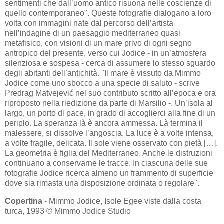
sentimenti che dall’uomo antico risuona nelle coscienze di
quello contemporaneo". Queste fotografie dialogano a loro
volta con immagini nate dal percorso dell’artista
nell’indagine di un paesaggio mediterraneo quasi
metafisico, con visioni di un mare privo di ogni segno
antropico del presente, verso cui Jodice - in un’atmosfera
silenziosa e sospesa - cerca di assumere lo stesso sguardo
degli abitanti dell’antichità. "Il mare è vissuto da Mimmo
Jodice come uno sbocco a una specie di saluto - scrive
Predrag Matvejević nel suo contributo scritto all’epoca e ora
riproposto nella riedizione da parte di Marsilio -. Un’isola al
largo, un porto di pace, in grado di accoglierci alla fine di un
periplo. La speranza là è ancora ammessa. Là termina il
malessere, si dissolve l’angoscia. La luce è a volte intensa,
a volte fragile, delicata. Il sole viene osservato con pietà […].
La geometria è figlia del Mediterraneo. Anche le distruzioni
continuano a conservarne le tracce. In ciascuna delle sue
fotografie Jodice ricerca almeno un frammento di superficie
dove sia rimasta una disposizione ordinata o regolare".
Copertina
- Mimmo Jodice, Isole Egee viste dalla costa
turca, 1993 © Mimmo Jodice Studio