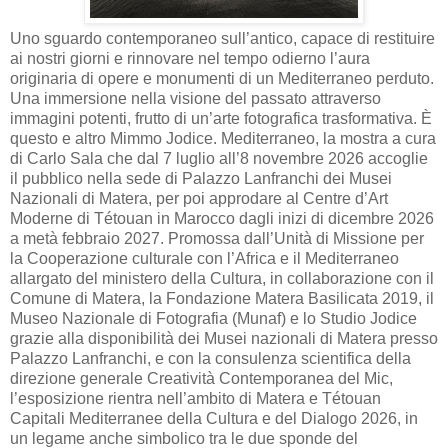
Uno sguardo contemporaneo sull’antico, capace di restituire
ai nostri giorni e rinnovare nel tempo odierno l’aura
originaria di opere e monumenti di un Mediterraneo perduto.
Una immersione nella visione del passato attraverso
immagini potenti, frutto di un’arte fotografica trasformativa. È
questo e altro Mimmo Jodice. Mediterraneo, la mostra a cura
di Carlo Sala che dal 7 luglio all’8 novembre 2026 accoglie
il pubblico nella sede di Palazzo Lanfranchi dei Musei
Nazionali di Matera, per poi approdare al Centre d’Art
Moderne di Tétouan in Marocco dagli inizi di dicembre 2026
a metà febbraio 2027. Promossa dall’Unità di Missione per
la Cooperazione culturale con l’Africa e il Mediterraneo
allargato del ministero della Cultura, in collaborazione con il
Comune di Matera, la Fondazione Matera Basilicata 2019, il
Museo Nazionale di Fotografia (Munaf) e lo Studio Jodice
grazie alla disponibilità dei Musei nazionali di Matera presso
Palazzo Lanfranchi, e con la consulenza scientifica della
direzione generale Creatività Contemporanea del Mic,
l’esposizione rientra nell’ambito di Matera e Tétouan
Capitali Mediterranee della Cultura e del Dialogo 2026, in
un legame anche simbolico tra le due sponde del