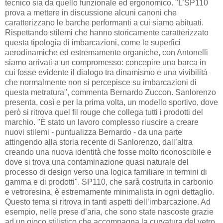
tecnico sia da quello funzionale ed ergonomico. "L’SP110
prova a mettere in discussione alcuni canoni che
caratterizzano le barche performanti a cui siamo abituati.
Rispettando stilemi che hanno storicamente caratterizzato
questa tipologia di imbarcazioni, come le superfici
aerodinamiche ed estremamente organiche, con Antonelli
siamo arrivati a un compromesso: concepire una barca in
cui fosse evidente il dialogo tra dinamismo e una vivibilità
che normalmente non si percepisce su imbarcazioni di
questa metratura", commenta Bernardo Zuccon. Sanlorenzo
presenta, così e per la prima volta, un modello sportivo, dove
però si ritrova quel fil rouge che collega tutti i prodotti del
marchio. "È stato un lavoro complesso riuscire a creare
nuovi stilemi - puntualizza Bernardo - da una parte
attingendo alla storia recente di Sanlorenzo, dall’altra
creando una nuova identità che fosse molto riconoscibile e
dove si trova una contaminazione quasi naturale del
processo di design verso una logica familiare in termini di
gamma e di prodotti". SP110, che sarà costruita in carbonio
e vetroresina, è estremamente minimalista in ogni dettaglio.
Questo tema si ritrova in tanti aspetti dell’imbarcazione. Ad
esempio, nelle prese d’aria, che sono state nascoste grazie
ad un gioco stilistico che accompagna la curvatura del vetro.