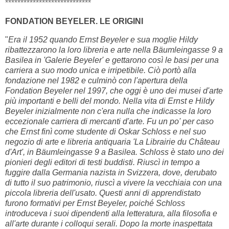
****************************
FONDATION BEYELER. LE ORIGINI
"
Era il 1952 quando Ernst Beyeler e sua moglie Hildy
ribattezzarono la loro libreria e arte nella Bäumleingasse 9 a
Basilea in 'Galerie Beyeler' e gettarono così le basi per una
carriera a suo modo unica e irripetibile. Ciò portò alla
fondazione nel 1982 e culminò con l'apertura della
Fondation Beyeler nel 1997, che oggi è uno dei musei d'arte
più importanti e belli del mondo. Nella vita di Ernst e Hildy
Beyeler inizialmente non c'era nulla che indicasse la loro
eccezionale carriera di mercanti d'arte. Fu un po' per caso
che Ernst finì come studente di Oskar Schloss e nel suo
negozio di arte e libreria antiquaria 'La Librairie du Château
d'Art', in Bäumleingasse 9 a Basilea. Schloss è stato uno dei
pionieri degli editori di testi buddisti. Riuscì in tempo a
fuggire dalla Germania nazista in Svizzera, dove, derubato
di tutto il suo patrimonio, riuscì a vivere la vecchiaia con una
piccola libreria dell'usato. Questi anni di apprendistato
furono formativi per Ernst Beyeler, poiché Schloss
introduceva i suoi dipendenti alla letteratura, alla filosofia e
all'arte durante i colloqui serali. Dopo la morte inaspettata