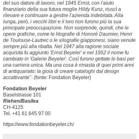
del suo datore di lavoro, nel 1945 Ernst, con l'aiuto
finanziario della sua futura moglie Hildy Kunz, riuscì a
rilevare e continuare a gestire l'azienda indebitata. Alla
lunga, però, i vecchi libri e il loro non furono più la sua
principale preoccupazione. Non sorprende, quindi, che le
opere grafiche, come le litografie di Honoré Daumier, Henri
de Toulouse-Lautrec o le xilografie giapponesi, siano venute
sempre più alla ribalta. Nel 1947 alla ragione sociale
acquisita fu aggiunto 'Ernst Beyeler' e nel 1952 il nome fu
cambiato in 'Galerie Beyeler'. Così furono gettate le basi per
una carriera unica. Ma una cosa è rimasta di quei primi anni
di antiquariato: la gioia di creare cataloghi dal design
accattivante
". (fonte: Fondation Beyeler)
Fondation Beyeler
Baselstrasse 101
Riehen/Basilea
CH-4125
Tel. +41 61 645 97 00
https://www.fondationbeyeler.ch/