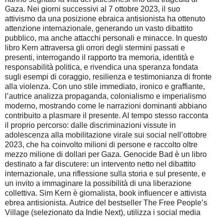
Gaza.
Nei giorni successivi al 7 ottobre 2023, il suo
attivismo da una posizione ebraica antisionista ha ottenuto
attenzione internazionale, generando un vasto dibattito
pubblico, ma anche attacchi personali e minacce. In questo
libro Kern attraversa gli orrori degli stermini passati e
presenti, interrogando il rapporto tra memoria, identità e
responsabilità politica, e rivendica una speranza fondata
sugli esempi di coraggio, resilienza e testimonianza di fronte
alla violenza.
Con uno stile immediato, ironico e graffiante,
l’autrice analizza propaganda, colonialismo e imperialismo
moderno, mostrando come le narrazioni dominanti abbiano
contribuito a plasmare il presente. Al tempo stesso racconta
il proprio percorso: dalle discriminazioni vissute in
adolescenza alla mobilitazione virale sui social nell’ottobre
2023, che ha coinvolto milioni di persone e raccolto oltre
mezzo milione di dollari per Gaza.
Genocide Bad è un libro
destinato a far discutere: un intervento netto nel dibattito
internazionale, una riflessione sulla storia e sul presente, e
un invito a immaginare la possibilità di una liberazione
collettiva.
Sim Kern è giornalista, book influencer e attivista
ebrea antisionista. Autrice del bestseller The Free People’s
Village (selezionato da Indie Next), utilizza i social media