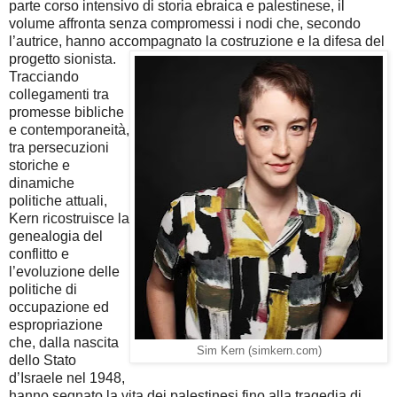
parte corso intensivo di storia ebraica e palestinese, il
volume affronta senza compromessi i nodi che, secondo
l’autrice, hanno accompagnato la costruzione e la difesa del
progetto sionista.
Tracciando
collegamenti tra
promesse bibliche
e contemporaneità,
tra persecuzioni
storiche e
dinamiche
politiche attuali,
Kern ricostruisce la
genealogia del
conflitto e
l’evoluzione delle
politiche di
occupazione ed
espropriazione
che, dalla nascita
Sim Kern (simkern.com)
dello Stato
d’Israele nel 1948,
hanno segnato la vita dei palestinesi fino alla tragedia di