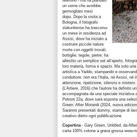
telefono - ma ha piantato
un seme che avrebbe
germogliato mesi
dopo.
Dopo la visita a
Bologna, il fotografo
statunitense ha trascorso
un mese in residenza ad
Assisi, dove ha iniziato a
costruire piccole nature
morte con oggetti trovati:
bottiglie, tegole, pietre; ha
allestito un semplice set all’aperto, fotog
loro materia, forma e spazio. Ma solo una 
artistica a Yaddo, stampando e osservando 
conduttore: non era l’Italia, né Assisi, né 
attenzione, ripetizione, silenzio e mistero
(L’Artiere, 2016) che l'autore ha definito 
accompagnata da una speciale iniziativa a 
Petroni 22a, dove sarà esposta una selezion
Green: After Morandi (2024, nuova edizio
Saranno presentati dummy, stampe di lavor
creativo dietro ogni pubblicazione.
Copertina
- Gary Green, Untitled, da Afte
carta 100% cotone a grana grossa
www.mu