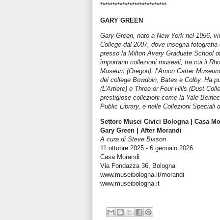
***************************
GARY GREEN
Gary Green, nato a New York nel 1956, viv
College dal 2007, dove insegna fotografia
presso la Milton Avery Graduate School of
importanti collezioni museali, tra cui il 
Museum (Oregon), l’Amon Carter Museum (
dei college Bowdoin, Bates e Colby. Ha p
(L’Artiere) e Three or Four Hills (Dust Coll
prestigiose collezioni come la Yale Beine
Public Library, e nelle Collezioni Special
Settore Musei Civici Bologna | Casa M
Gary Green | After Morandi
A cura di Steve Bisson
11 ottobre 2025 - 6 gennaio 2026
Casa Morandi
Via Fondazza 36, Bologna
www.museibologna.it/morandi
www.museibologna.it