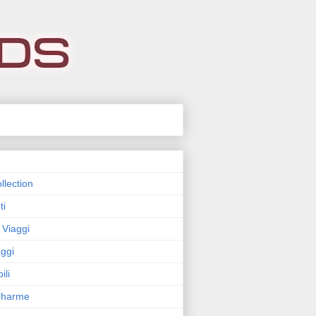
llection
ti
 Viaggi
ggi
ili
 Charme