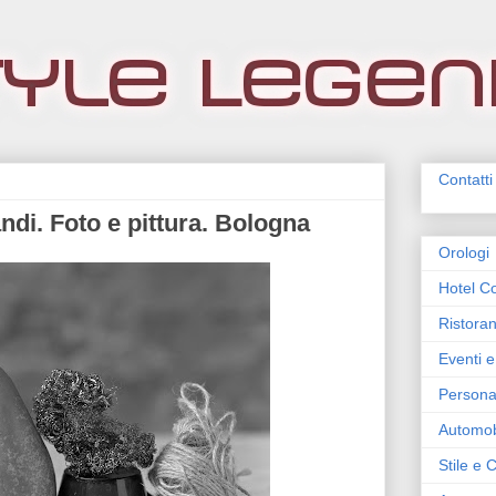
Contatti
ndi. Foto e pittura. Bologna
Orologi
Hotel Co
Ristoran
Eventi e
Persona
Automob
Stile e