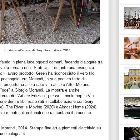
Lo studio all'aperto di Gary Green. Assisi 2014
rafando in piena luce oggetti comuni, facendo dialogare tra
volta tornato negli Stati Uniti, durante una residenza
il lavoro prodotto, Green ha riconosciuto il vero filo
il paesaggio, era Morandi, la sua poetica fatta di
.
Il progetto ha allora dato vita al libro After Morandi
un'"ode" a Giorgio Morandi. La mostra è anche
cura di L’Artiere Edizioni, presso il bookshop in Via
e dei tre libri realizzati in collaborazione con Gary
ne), The River is Moving (2020) e Almost Home (2024).
o e materiali editoriali che raccontano il processo
r Morandi, 2014. Stampa fine art a pigmenti d'archivio su
seibologna.it