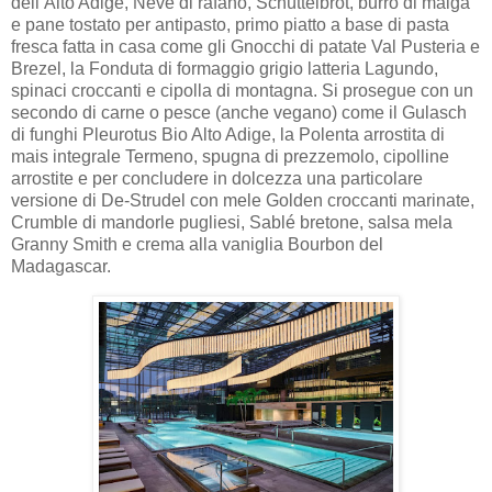
dell’Alto Adige, Neve di rafano, Schüttelbrot, burro di malga
e pane tostato per antipasto, primo piatto a base di pasta
fresca fatta in casa come gli Gnocchi di patate Val Pusteria e
Brezel, la Fonduta di formaggio grigio latteria Lagundo,
spinaci croccanti e cipolla di montagna. Si prosegue con un
secondo di carne o pesce (anche vegano) come il Gulasch
di funghi Pleurotus Bio Alto Adige, la Polenta arrostita di
mais integrale Termeno, spugna di prezzemolo, cipolline
arrostite e per concludere in dolcezza una particolare
versione di De-Strudel con mele Golden croccanti marinate,
Crumble di mandorle pugliesi, Sablé bretone, salsa mela
Granny Smith e crema alla vaniglia Bourbon del
Madagascar.