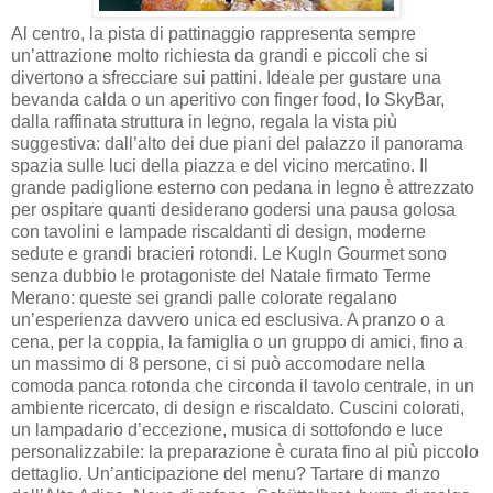
Al centro, la pista di pattinaggio rappresenta sempre
un’attrazione molto richiesta da grandi e piccoli che si
divertono a sfrecciare sui pattini. Ideale per gustare una
bevanda calda o un aperitivo con finger food, lo SkyBar,
dalla raffinata struttura in legno, regala la vista più
suggestiva: dall’alto dei due piani del palazzo il panorama
spazia sulle luci della piazza e del vicino mercatino. Il
grande padiglione esterno con pedana in legno è attrezzato
per ospitare quanti desiderano godersi una pausa golosa
con tavolini e lampade riscaldanti di design, moderne
sedute e grandi bracieri rotondi. Le Kugln Gourmet sono
senza dubbio le protagoniste del Natale firmato Terme
Merano: queste sei grandi palle colorate regalano
un’esperienza davvero unica ed esclusiva. A pranzo o a
cena, per la coppia, la famiglia o un gruppo di amici, fino a
un massimo di 8 persone, ci si può accomodare nella
comoda panca rotonda che circonda il tavolo centrale, in un
ambiente ricercato, di design e riscaldato. Cuscini colorati,
un lampadario d’eccezione, musica di sottofondo e luce
personalizzabile: la preparazione è curata fino al più piccolo
dettaglio. Un’anticipazione del menu? Tartare di manzo