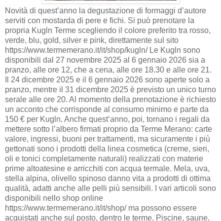
Novità di quest’anno la degustazione di formaggi d’autore
serviti con mostarda di pere e fichi. Si può prenotare la
propria Kugln Terme scegliendo il colore preferito tra rosso,
verde, blu, gold, silver e pink, direttamente sul sito
https://www.termemerano.it/it/shop/kugln/ Le Kugln sono
disponibili dal 27 novembre 2025 al 6 gennaio 2026 sia a
pranzo, alle ore 12, che a cena, alle ore 18.30 e alle ore 21.
Il 24 dicembre 2025 e il 6 gennaio 2026 sono aperte solo a
pranzo, mentre il 31 dicembre 2025 è previsto un unico turno
serale alle ore 20. Al momento della prenotazione è richiesto
un acconto che corrisponde al consumo minimo e parte da
150 € per Kugln. Anche quest’anno, poi, tornano i regali da
mettere sotto l’albero firmati proprio da Terme Merano: carte
valore, ingressi, buoni per trattamenti, ma sicuramente i più
gettonati sono i prodotti della linea cosmetica (creme, sieri,
oli e tonici completamente naturali) realizzati con materie
prime altoatesine e arricchiti con acqua termale. Mela, uva,
stella alpina, olivello spinoso danno vita a prodotti di ottima
qualità, adatti anche alle pelli più sensibili. I vari articoli sono
disponibili nello shop online
https://www.termemerano.it/it/shop/ ma possono essere
acquistati anche sul posto, dentro le terme. Piscine, saune,