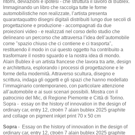
ritorni, deviazioni e ipotesi - che struttura il lavoro di Bublex.
Immaginando un libro che raccolga tutte le forme
automobilistiche non realizzate, l’artista presenta
quarantaquattro disegni digitali distribuiti lungo due secoli di
progettazione e produzione - accompagnati da due
proiezioni video - e realizzati nel corso dello studio che
delineano un percorso che attraversa l’idea dell’automobile
come "spazio chiuso che ci contiene e ci trasporta",
restituendo il modo in cui questo oggetto ha contribuito a
trasformare il nostro sguardo e la nostra idea di mondo.
Alain Bublex è un artista francese che lavora tra arte, design
e architettura, esplorando i processi di progettazione e le
forme della modernità. Attraverso scultura, disegno e
scrittura, indaga gli oggetti e gli spazi che hanno modellato
l’immaginario contemporaneo, con particolare attenzione
all’automobile e ai suoi scenari possibili. Mostra con il
patrocinio del Mic, di Regione Piemonte e Città di Torino.
Sopra - essay on the history of innovation in the design of
ordinary car, entry 12, ctroën 7 alain bublex 2025 graphite
and collage on pigment inkjet print 70 x 50 cm
Sopra
- Essay on the history of innovation in the design of
ordinary car, entry 12, ctroën 7 alain bublex 2025 graphite