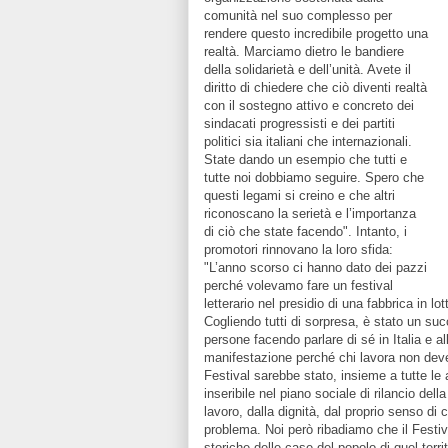
comunità nel suo complesso per
rendere questo incredibile progetto una
realtà. Marciamo dietro le bandiere
della solidarietà e dell’unità. Avete il
diritto di chiedere che ciò diventi realtà
con il sostegno attivo e concreto dei
sindacati progressisti e dei partiti
politici sia italiani che internazionali.
State dando un esempio che tutti e
tutte noi dobbiamo seguire. Spero che
questi legami si creino e che altri
riconoscano la serietà e l’importanza
di ciò che state facendo". Intanto, i
promotori rinnovano la loro sfida:
"L’anno scorso ci hanno dato dei pazzi
perché volevamo fare un festival
letterario nel presidio di una fabbrica in lo
Cogliendo tutti di sorpresa, è stato un su
persone facendo parlare di sé in Italia e 
manifestazione perché chi lavora non deve m
Festival sarebbe stato, insieme a tutte le at
inseribile nel piano sociale di rilancio della
lavoro, dalla dignità, dal proprio senso di 
problema. Noi però ribadiamo che il Festiv
storiche delle case del popolo di quel ter