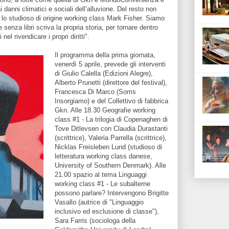
i danni climatici e sociali dell’alluvione. Del resto non
 lo studioso di origine working class Mark Fisher. Siamo
senza libri scriva la propria storia, per tornare dentro
nel rivendicare i propri diritti".
Il programma della prima giornata,
venerdì 5 aprile, prevede gli interventi
di Giulio Calella (Edizioni Alegre),
Alberto Prunetti (direttore del festival),
Francesca Di Marco (Soms
Insorgiamo) e del Collettivo di fabbrica
Gkn. Alle 18.30 Geografie working
class #1 - La trilogia di Copenaghen di
Tove Ditlevsen con Claudia Durastanti
(scrittrice), Valeria Parrella (scrittrice),
Nicklas Freisleben Lund (studioso di
letteratura working class danese,
University of Southern Denmark). Alle
21.00 spazio al tema Linguaggi
working class #1 - Le subalterne
possono parlare? Intervengono Brigitte
Vasallo (autrice di "Linguaggio
inclusivo ed esclusione di classe"),
Sara Farris (sociologa della