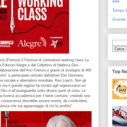
Arte
Tempo l
Grande
io (Firenze) il Festival di Letteratura working class La
dizioni Alegre e dal Collettivo di fabbrica Gkn -
aborazione dell’Arci Firenze e grazie al sostegno di 400
Top N
ito" a partecipare arrivato dall'attore Elio Germano,
a sociale e alternativo mondiale, Ken Loach. Non gli
 ma il grande regista ha inviato agli organizzatori un
Gkn è all’avanguardia sotto diversi punti di vista. Le
on la ricerca accademica per il bene comune, creando una
 La conoscenza dovrebbe essere nostra, da condividere,
senza che sia appannaggio di chi fa profitto".