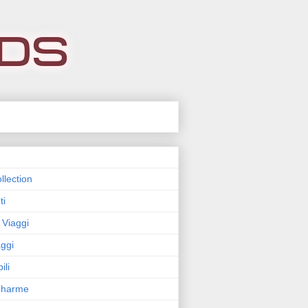
llection
ti
 Viaggi
ggi
ili
 Charme