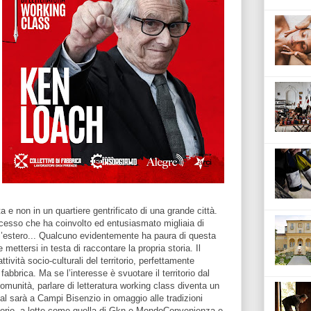
tta e non in un quartiere gentrificato di una grande città.
ccesso che ha coinvolto ed entusiasmato migliaia di
all’estero... Qualcuno evidentemente ha paura di questa
ettersi in testa di raccontare la propria storia. Il
tività socio-culturali del territorio, perfettamente
 fabbrica. Ma se l’interesse è svuotare il territorio dal
comunità, parlare di letteratura working class diventa un
al sarà a Campi Bisenzio in omaggio alle tradizioni
ritorio, a lotte come quella di Gkn e MondoConvenienza e