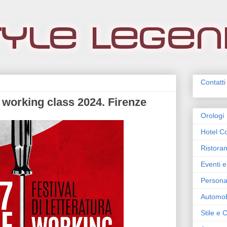
Contatti
ra working class 2024. Firenze
Orologi
Hotel Co
Ristoran
Eventi e
Persona
Automob
Stile e