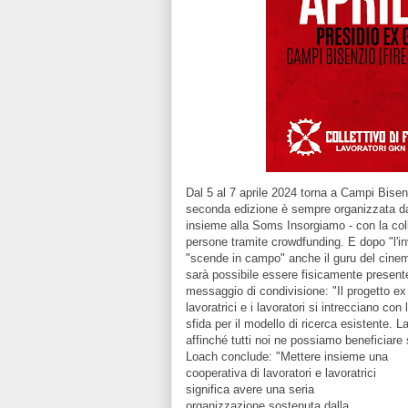
Dal 5 al 7 aprile 2024 torna a Campi Bisenz
seconda edizione è sempre organizzata da E
insieme alla Soms Insorgiamo - con la coll
persone tramite crowdfunding. E dopo "l'inv
"scende in campo" anche il guru del cinem
sarà possibile essere fisicamente presente
messaggio di condivisione: "Il progetto ex 
lavoratrici e i lavoratori si intrecciano c
sfida per il modello di ricerca esistente.
affinché tutti noi ne possiamo beneficiare 
Loach conclude: "Mettere insieme una
cooperativa di lavoratori e lavoratrici
significa avere una seria
organizzazione sostenuta dalla