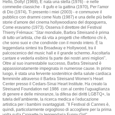
Hello, Dolly! (1969), È nata una stella (1976) - e nelle
commedie classiche - Il gufo e la gattina (1970), Per l'amor
di Dio (1974), Ti presento i miei (2003) - e commuove il
pubblico con drammi come Nuts (1987) e una delle più belle
storie d'amore del cinema hollywoodiano del dopoguerra,
Come eravamo (1973). Osserva il direttore del Festival
Thierry Frémaux: "Star mondiale, Barbra Streisand è prima
di tutto un'artista, che dà vita a progetti che riflettono chi è,
che sono suoi e che condivide con il mondo intero. È la
leggendaria sintesi tra Broadway e Hollywood, tra il
palcoscenico del music hall e il grande schermo. Ascoltarla
cantare e vederla esibirsi fa parte dei nostri anni migliori".
Oltre al suo inarrestabile successo, Barbra Streisand è
appassionatamente impegnata in numerose cause. In primo
luogo, è stata una fervente sostenitrice della salute cardiaca
femminile attraverso il Barbra Streisand Women's Heart
Center presso il Cedars-Sinai Heart Institute. Ha creato la
Streisand Foundation nel 1986 con al centro l'uguaglianza
di genere e delle minoranze, la difesa dei diritti LGBTQ+, la
tutela dell'ambiente, la ricerca medica e l'educazione
artistica per i bambini svantaggiati. "Il Festival di Cannes è,
quindi, particolarmente orgoglioso di accogliere per la prima
volta sulla Croisette la leggendaria Funny Girl".