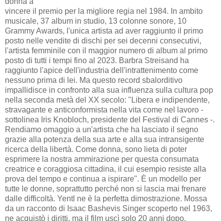
donna a
vincere il premio per la migliore regia nel 1984. In ambito
musicale, 37 album in studio, 13 colonne sonore, 10
Grammy Awards, l'unica artista ad aver raggiunto il primo
posto nelle vendite di dischi per sei decenni consecutivi,
l'artista femminile con il maggior numero di album al primo
posto di tutti i tempi fino al 2023. Barbra Streisand ha
raggiunto l'apice dell'industria dell'intrattenimento come
nessuno prima di lei. Ma questo record sbalorditivo
impallidisce in confronto alla sua influenza sulla cultura pop
nella seconda metà del XX secolo: "Libera e indipendente,
stravagante e anticonformista nella vita come nel lavoro -
sottolinea Iris Knobloch, presidente del Festival di Cannes -.
Rendiamo omaggio a un'artista che ha lasciato il segno
grazie alla potenza della sua arte e alla sua intransigente
ricerca della libertà. Come donna, sono lieta di poter
esprimere la nostra ammirazione per questa consumata
creatrice e coraggiosa cittadina, il cui esempio resiste alla
prova del tempo e continua a ispirare". È un modello per
tutte le donne, soprattutto perché non si lascia mai frenare
dalle difficoltà. Yentl ne è la perfetta dimostrazione. Mossa
da un racconto di Isaac Bashevis Singer scoperto nel 1963,
ne acquistò i diritti, ma il film uscì solo 20 anni dopo.