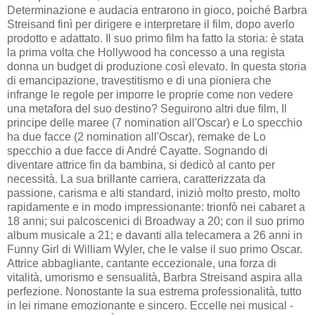
Determinazione e audacia entrarono in gioco, poiché Barbra
Streisand finì per dirigere e interpretare il film, dopo averlo
prodotto e adattato. Il suo primo film ha fatto la storia: è stata
la prima volta che Hollywood ha concesso a una regista
donna un budget di produzione così elevato. In questa storia
di emancipazione, travestitismo e di una pioniera che
infrange le regole per imporre le proprie come non vedere
una metafora del suo destino? Seguirono altri due film, Il
principe delle maree (7 nomination all'Oscar) e Lo specchio
ha due facce (2 nomination all'Oscar), remake de Lo
specchio a due facce di André Cayatte. Sognando di
diventare attrice fin da bambina, si dedicò al canto per
necessità. La sua brillante carriera, caratterizzata da
passione, carisma e alti standard, iniziò molto presto, molto
rapidamente e in modo impressionante: trionfò nei cabaret a
18 anni; sui palcoscenici di Broadway a 20; con il suo primo
album musicale a 21; e davanti alla telecamera a 26 anni in
Funny Girl di William Wyler, che le valse il suo primo Oscar.
Attrice abbagliante, cantante eccezionale, una forza di
vitalità, umorismo e sensualità, Barbra Streisand aspira alla
perfezione. Nonostante la sua estrema professionalità, tutto
in lei rimane emozionante e sincero. Eccelle nei musical -