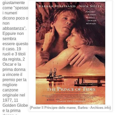
giustamente
come "spesso
i numeri
dicono poco o
non
abbastanza".
Eppure non
sembra
essere questo
il caso. 19
ruoli e 3 titoli
da regista, 2
Oscar e la
prima donna
a vincere il
premio per la
migliore
canzone
originale nel
1977, 11
Golden Globe
(Poster Il Principre delle maree, Barbra - Archives.info)
e la prima