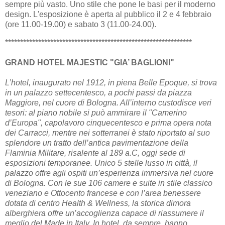
sempre più vasto. Uno stile che pone le basi per il moderno
design. L'esposizione è aperta al pubblico il 2 e 4 febbraio
(ore 11.00-19.00) e sabato 3 (11.00-24.00).
**************************************************************
GRAND HOTEL MAJESTIC "GIA’ BAGLIONI"
L’hotel, inaugurato nel 1912, in piena Belle Epoque, si trova
in un palazzo settecentesco, a pochi passi da piazza
Maggiore, nel cuore di Bologna. All’interno custodisce veri
tesori: al piano nobile si può ammirare il "Camerino
d’Europa", capolavoro cinquecentesco e prima opera nota
dei Carracci, mentre nei sotterranei è stato riportato al suo
splendore un tratto dell’antica pavimentazione della
Flaminia Militare, risalente al 189 a.C, oggi sede di
esposizioni temporanee. Unico 5 stelle lusso in città, il
palazzo offre agli ospiti un’esperienza immersiva nel cuore
di Bologna. Con le sue 106 camere e suite in stile classico
veneziano e Ottocento francese e con l’area benessere
dotata di centro Health & Wellness, la storica dimora
alberghiera offre un’accoglienza capace di riassumere il
meglio del Made in Italy. In hotel, da sempre, hanno