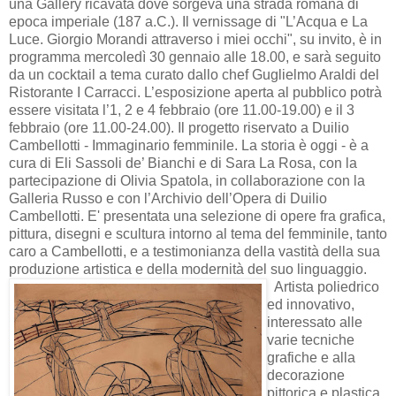
una Gallery ricavata dove sorgeva una strada romana di
epoca imperiale (187 a.C.). Il vernissage di "L’Acqua e La
Luce. Giorgio Morandi attraverso i miei occhi", su invito, è in
programma mercoledì 30 gennaio alle 18.00, e sarà seguito
da un cocktail a tema curato dallo chef Guglielmo Araldi del
Ristorante I Carracci. L’esposizione aperta al pubblico potrà
essere visitata l’1, 2 e 4 febbraio (ore 11.00-19.00) e il 3
febbraio (ore 11.00-24.00). Il progetto riservato a Duilio
Cambellotti - Immaginario femminile. La storia è oggi - è a
cura di Eli Sassoli de’ Bianchi e di Sara La Rosa, con la
partecipazione di Olivia Spatola, in collaborazione con la
Galleria Russo e con l’Archivio dell’Opera di Duilio
Cambellotti. E' presentata una selezione di opere fra grafica,
pittura, disegni e scultura intorno al tema del femminile, tanto
caro a Cambellotti, e a testimonianza della vastità della sua
produzione artistica e della modernità del suo linguaggio.
Artista poliedrico
ed innovativo,
interessato alle
varie tecniche
grafiche e alla
decorazione
pittorica e plastica,