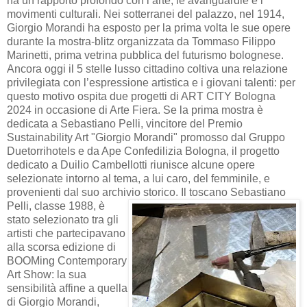
ha un rapporto profondo con l’arte, le avanguardie e i
movimenti culturali. Nei sotterranei del palazzo, nel 1914,
Giorgio Morandi ha esposto per la prima volta le sue opere
durante la mostra-blitz organizzata da Tommaso Filippo
Marinetti, prima vetrina pubblica del futurismo bolognese.
Ancora oggi il 5 stelle lusso cittadino coltiva una relazione
privilegiata con l’espressione artistica e i giovani talenti: per
questo motivo ospita due progetti di ART CITY Bologna
2024 in occasione di Arte Fiera. Se la prima mostra è
dedicata a Sebastiano Pelli, vincitore del Premio
Sustainability Art "Giorgio Morandi" promosso dal Gruppo
Duetorrihotels e da Ape Confedilizia Bologna, il progetto
dedicato a Duilio Cambellotti riunisce alcune opere
selezionate intorno al tema, a lui caro, del femminile, e
provenienti dal suo archivio storico.
Il toscano Sebastiano
Pelli, classe 1988, è
stato selezionato tra gli
artisti che partecipavano
alla scorsa edizione di
BOOMing Contemporary
Art Show: la sua
sensibilità affine a quella
di Giorgio Morandi,