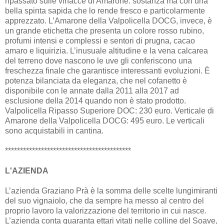
ripassato sulle vinacce di Amarone: sostanza ma con una
bella spinta sapida che lo rende fresco e particolarmente
apprezzato. L’Amarone della Valpolicella DOCG, invece, è
un grande etichetta che presenta un colore rosso rubino,
profumi intensi e complessi e sentori di prugna, cacao
amaro e liquirizia. L’inusuale altitudine e la vena calcarea
del terreno dove nascono le uve gli conferiscono una
freschezza finale che garantisce interessanti evoluzioni. È
potenza bilanciata da eleganza, che nel cofanetto è
disponibile con le annate dalla 2011 alla 2017 ad
esclusione della 2014 quando non è stato prodotto.
Valpolicella Ripasso Superiore DOC: 230 euro. Verticale di
Amarone della Valpolicella DOCG: 495 euro. Le verticali
sono acquistabili in cantina.
******************************************
L'AZIENDA
L’azienda Graziano Prà è la somma delle scelte lungimiranti
del suo vignaiolo, che da sempre ha messo al centro del
proprio lavoro la valorizzazione del territorio in cui nasce.
L’azienda conta quaranta ettari vitati nelle colline del Soave,