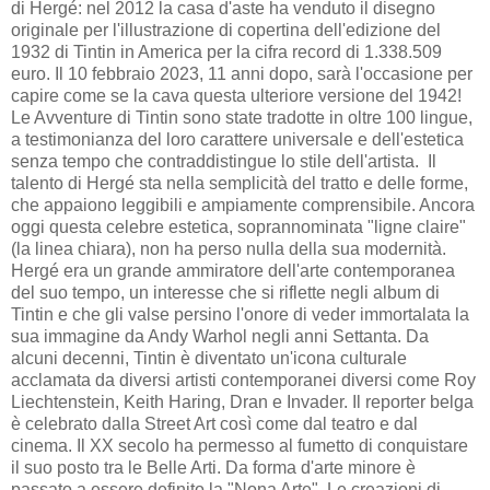
di Hergé: nel 2012 la casa d'aste ha venduto il disegno
originale per l'illustrazione di copertina dell'edizione del
1932 di Tintin in America per la cifra record di 1.338.509
euro. Il 10 febbraio 2023, 11 anni dopo, sarà l'occasione per
capire come se la cava questa ulteriore versione del 1942!
Le Avventure di Tintin sono state tradotte in oltre 100 lingue,
a testimonianza del loro carattere universale e dell'estetica
senza tempo che contraddistingue lo stile dell'artista. Il
talento di Hergé sta nella semplicità del tratto e delle forme,
che appaiono leggibili e ampiamente comprensibile. Ancora
oggi questa celebre estetica, soprannominata "ligne claire"
(la linea chiara), non ha perso nulla della sua modernità.
Hergé era un grande ammiratore dell'arte contemporanea
del suo tempo, un interesse che si riflette negli album di
Tintin e che gli valse persino l'onore di veder immortalata la
sua immagine da Andy Warhol negli anni Settanta. Da
alcuni decenni, Tintin è diventato un'icona culturale
acclamata da diversi artisti contemporanei diversi come Roy
Liechtenstein, Keith Haring, Dran e Invader. Il reporter belga
è celebrato dalla Street Art così come dal teatro e dal
cinema. Il XX secolo ha permesso al fumetto di conquistare
il suo posto tra le Belle Arti. Da forma d'arte minore è
passato a essere definito la "Nona Arte". Le creazioni di