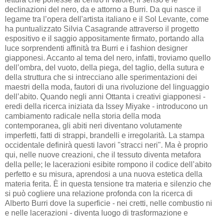
declinazioni del nero, da e attorno a Burri. Da qui nasce il
legame tra l’opera dell'artista italiano e il Sol Levante, come
ha puntualizzato Silvia Casagrande attraverso il progetto
espositivo e il saggio appositamente firmato, portando alla
luce sorprendenti affinità tra Burri e i fashion designer
giapponesi. Accanto al tema del nero, infatti, troviamo quello
dell’ombra, del vuoto, della piega, del taglio, della sutura e
della struttura che si intrecciano alle sperimentazioni dei
maestri della moda, fautori di una rivoluzione del linguaggio
dell’abito. Quando negli anni Ottanta i creativi giapponesi -
eredi della ricerca iniziata da Issey Miyake - introducono un
cambiamento radicale nella storia della moda
contemporanea, gli abiti neri diventano volutamente
imperfetti, fatti di strappi, brandelli e irregolarità. La stampa
occidentale definirà questi lavori "stracci neri". Ma è proprio
qui, nelle nuove creazioni, che il tessuto diventa metafora
della pelle; le lacerazioni esibite rompono il codice dell’abito
perfetto e su misura, aprendosi a una nuova estetica della
materia ferita. È in questa tensione tra materia e silenzio che
si può cogliere una relazione profonda con la ricerca di
Alberto Burri dove la superficie - nei cretti, nelle combustio ni
e nelle lacerazioni - diventa luogo di trasformazione e