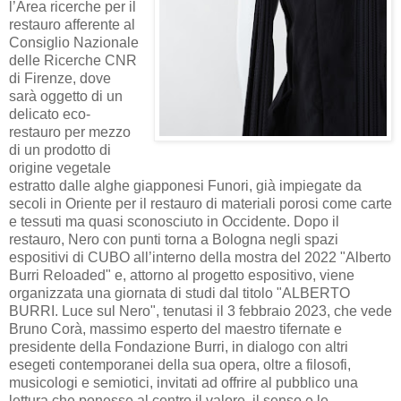
l’Area ricerche per il
restauro afferente al
Consiglio Nazionale
delle Ricerche CNR
di Firenze, dove
sarà oggetto di un
delicato eco-
restauro per mezzo
di un prodotto di
origine vegetale
estratto dalle alghe giapponesi Funori, già impiegate da
secoli in Oriente per il restauro di materiali porosi come carte
e tessuti ma quasi sconosciuto in Occidente. Dopo il
restauro, Nero con punti torna a Bologna negli spazi
espositivi di CUBO all’interno della mostra del 2022 "Alberto
Burri Reloaded" e, attorno al progetto espositivo, viene
organizzata una giornata di studi dal titolo "ALBERTO
BURRI. Luce sul Nero", tenutasi il 3 febbraio 2023, che vede
Bruno Corà, massimo esperto del maestro tifernate e
presidente della Fondazione Burri, in dialogo con altri
esegeti contemporanei della sua opera, oltre a filosofi,
musicologi e semiotici, invitati ad offrire al pubblico una
lettura che ponesse al centro il valore, il senso e le