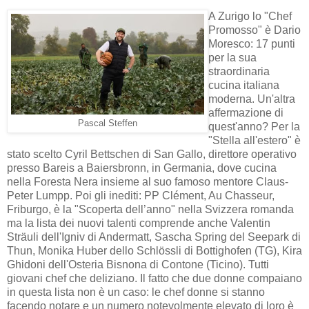
A Zurigo lo "Chef
Promosso" è Dario
Moresco: 17 punti
per la sua
straordinaria
cucina italiana
moderna. Un'altra
affermazione di
Pascal Steffen
quest'anno? Per la
"Stella all'estero" è
stato scelto Cyril Bettschen di San Gallo, direttore operativo
presso Bareis a Baiersbronn, in Germania, dove cucina
nella Foresta Nera insieme al suo famoso mentore Claus-
Peter Lumpp. Poi gli inediti: PP Clément, Au Chasseur,
Friburgo, è la "Scoperta dell’anno" nella Svizzera romanda
ma la lista dei nuovi talenti comprende anche Valentin
Sträuli dell'Igniv di Andermatt, Sascha Spring del Seepark di
Thun, Monika Huber dello Schlössli di Bottighofen (TG), Kira
Ghidoni dell'Osteria Bisnona di Contone (Ticino). Tutti
giovani chef che deliziano. Il fatto che due donne compaiano
in questa lista non è un caso: le chef donne si stanno
facendo notare e un numero notevolmente elevato di loro è