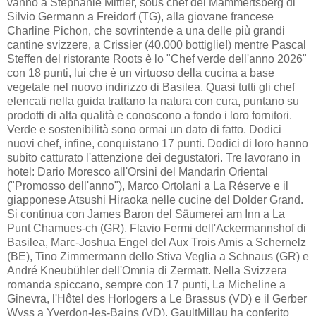
vanno a Stephanie Mittler, sous chef del Mammertsberg di
Silvio Germann a Freidorf (TG), alla giovane francese
Charline Pichon, che sovrintende a una delle più grandi
cantine svizzere, a Crissier (40.000 bottiglie!) mentre Pascal
Steffen del ristorante Roots è lo "Chef verde dell'anno 2026"
con 18 punti, lui che è un virtuoso della cucina a base
vegetale nel nuovo indirizzo di Basilea. Quasi tutti gli chef
elencati nella guida trattano la natura con cura, puntano su
prodotti di alta qualità e conoscono a fondo i loro fornitori.
Verde e sostenibilità sono ormai un dato di fatto. Dodici
nuovi chef, infine, conquistano 17 punti. Dodici di loro hanno
subito catturato l'attenzione dei degustatori. Tre lavorano in
hotel: Dario Moresco all'Orsini del Mandarin Oriental
("Promosso dell'anno"), Marco Ortolani a La Réserve e il
giapponese Atsushi Hiraoka nelle cucine del Dolder Grand.
Si continua con James Baron del Säumerei am Inn a La
Punt Chamues-ch (GR), Flavio Fermi dell'Ackermannshof di
Basilea, Marc-Joshua Engel del Aux Trois Amis a Schernelz
(BE), Tino Zimmermann dello Stiva Veglia a Schnaus (GR) e
André Kneubühler dell'Omnia di Zermatt. Nella Svizzera
romanda spiccano, sempre con 17 punti, La Micheline a
Ginevra, l'Hôtel des Horlogers a Le Brassus (VD) e il Gerber
Wyss a Yverdon-les-Bains (VD). GaultMillau ha conferito