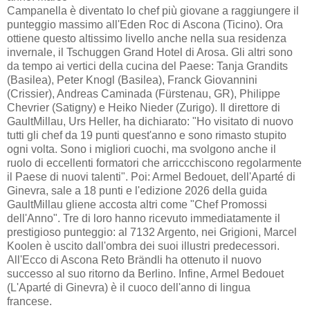
Campanella è diventato lo chef più giovane a raggiungere il
punteggio massimo all'Eden Roc di Ascona (Ticino). Ora
ottiene questo altissimo livello anche nella sua residenza
invernale, il Tschuggen Grand Hotel di Arosa. Gli altri sono
da tempo ai vertici della cucina del Paese: Tanja Grandits
(Basilea), Peter Knogl (Basilea), Franck Giovannini
(Crissier), Andreas Caminada (Fürstenau, GR), Philippe
Chevrier (Satigny) e Heiko Nieder (Zurigo). Il direttore di
GaultMillau, Urs Heller, ha dichiarato: "Ho visitato di nuovo
tutti gli chef da 19 punti quest'anno e sono rimasto stupito
ogni volta. Sono i migliori cuochi, ma svolgono anche il
ruolo di eccellenti formatori che arriccchiscono regolarmente
il Paese di nuovi talenti". Poi: Armel Bedouet, dell'Aparté di
Ginevra, sale a 18 punti e l'edizione 2026 della guida
GaultMillau gliene accosta altri come "Chef Promossi
dell'Anno". Tre di loro hanno ricevuto immediatamente il
prestigioso punteggio: al 7132 Argento, nei Grigioni, Marcel
Koolen è uscito dall'ombra dei suoi illustri predecessori.
All'Ecco di Ascona Reto Brändli ha ottenuto il nuovo
successo al suo ritorno da Berlino. Infine, Armel Bedouet
(L'Aparté di Ginevra) è il cuoco dell'anno di lingua
francese.