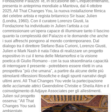
Fondazione Palazzo Te, in occasione del Cinquecentenario,
presenta in anteprima mondiale a Mantova, dal 4 ottobre
2025, All That Changes You, la nuova installazione filmica
del celebre artista e regista britannico Sir Isaac Julien
(Londra, 1960). Con il curatore Lorenzo Giusti, la
Fondazione ha individuato in Julien l'artista a cui
commissionare un'opera capace di illuminare tanto il fascino
quanto la complessità del Palazzo e le domande che anche
i suoi affreschi pongono al mondo contemporaneo. Dal
dialogo tra il direttore Stefano Baia Curioni, Lorenzo Giusti,
Julien e Mark Nash è nata l'idea di realizzare un progetto
espositivo in cui il tema delle Metamorfosi e la visione
poetica di Giulio Romano - con la sua straordinaria capacità
di interrogare il presente - potrebbero essere riletti in una
prospettiva "più che umana", a partire da alcune delle più
stimolanti riflessioni filosofiche e dagli spunti narrativi degli
ultimi anni. All That Changes You vede la partecipazione
delle acclamate attrici Gwendoline Christie e Sheila Atim e il
coinvolgimento di Adjaye Associates per gli allestimenti.
Julien sul progetto
osserva: "All That
Changes You sarà
ambientato