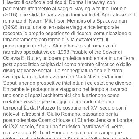
il lavoro filosofico e politico di Donna Haraway, con
particolare riferimento al saggio Staying with the Trouble
(2016), che sfida le narrazioni dominanti dell'Apocalisse, e il
romanzo di Naomi Mitchison Memoirs of a Spacewoman
(1962), in cui una scienziata e viaggiatrice temporale
racconta le proprie esperienze di ricerca, comunicazione e
innamoramento con forme di vita extraterrestri. Il
personaggio di Sheila Atim è basato sul romanzo di
narrativa speculativa del 1993 Parable of the Sower di
Octavia E. Butler, un'opera profetica ambientata in una Terra
post-apocalittica colpita dal cambiamento climatico e dalle
disuguaglianze sociali. La sceneggiatura finale è stata
sviluppata in collaborazione con Mark Nash e Vladimir
Seput, unendo prospettive intellettuali ed estetiche diverse.
Entrambe le protagoniste viaggiano nel tempo attraverso
una serie di spazi architettonici che funzionano come
metafore visive e personaggi, delineando differenti
temporalità: da Palazzo Te costruito nel XVI secolo con i
notevoli affreschi di Giulio Romano, passando per la
postmodernista Cosmic House di Charles Jencks a Londra
del XX secolo, fino a una futuristica 'astronave' di vetro,
realizzata da Richard Found e situata tra le campagne
inglesi, e al padiglione per la Kramlich Collection di media