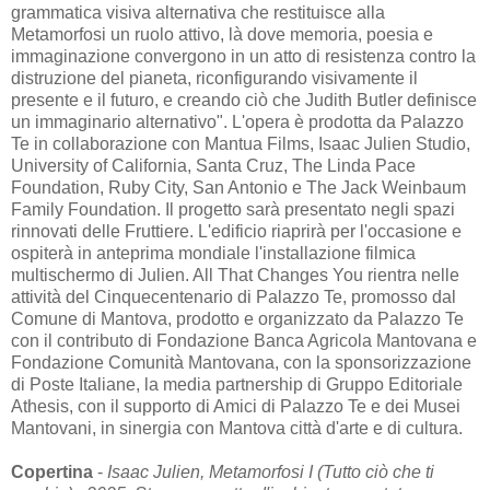
grammatica visiva alternativa che restituisce alla
Metamorfosi un ruolo attivo, là dove memoria, poesia e
immaginazione convergono in un atto di resistenza contro la
distruzione del pianeta, riconfigurando visivamente il
presente e il futuro, e creando ciò che Judith Butler definisce
un immaginario alternativo". L'opera è prodotta da Palazzo
Te in collaborazione con Mantua Films, Isaac Julien Studio,
University of California, Santa Cruz, The Linda Pace
Foundation, Ruby City, San Antonio e The Jack Weinbaum
Family Foundation. Il progetto sarà presentato negli spazi
rinnovati delle Fruttiere. L'edificio riaprirà per l'occasione e
ospiterà in anteprima mondiale l'installazione filmica
multischermo di Julien. All That Changes You rientra nelle
attività del Cinquecentenario di Palazzo Te, promosso dal
Comune di Mantova, prodotto e organizzato da Palazzo Te
con il contributo di Fondazione Banca Agricola Mantovana e
Fondazione Comunità Mantovana, con la sponsorizzazione
di Poste Italiane, la media partnership di Gruppo Editoriale
Athesis, con il supporto di Amici di Palazzo Te e dei Musei
Mantovani, in sinergia con Mantova città d'arte e di cultura.
Copertina
-
Isaac Julien, Metamorfosi I (Tutto ciò che ti