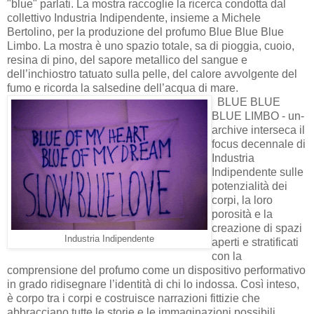
"blue" parlati. La mostra raccoglie la ricerca condotta dal
collettivo Industria Indipendente, insieme a Michele
Bertolino, per la produzione del profumo Blue Blue Blue
Limbo. La mostra è uno spazio totale, sa di pioggia, cuoio,
resina di pino, del sapore metallico del sangue e
dell’inchiostro tatuato sulla pelle, del calore avvolgente del
fumo e ricorda la salsedine dell’acqua di mare.
BLUE BLUE
BLUE LIMBO - un-
archive interseca il
focus decennale di
Industria
Indipendente sulle
potenzialità dei
corpi, la loro
porosità e la
creazione di spazi
Industria Indipendente
aperti e stratificati
con la
comprensione del profumo come un dispositivo performativo
in grado ridisegnare l’identità di chi lo indossa. Così inteso,
è corpo tra i corpi e costruisce narrazioni fittizie che
abbracciano tutte le storie e le immaginazioni possibili,