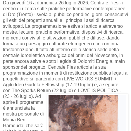
Da giovedì 16 a domenica 26 luglio 2026, Centrale Fies - il
centro di ricerca sulle pratiche performative contemporanee
di Dro (Trento) - svela al pubblico per dieci giorni consecutivi
gli esiti dei progetti annuali e i principali assi di ricerca
sviluppati. La programmazione estiva si articola attraverso
mostre, lecture, pratiche performative, dispositivi di ricerca,
momenti conviviali e attivazioni pubbliche diffuse, dando
forma a un paesaggio culturale eterogeneo e in continua
trasformazione. Il tutto all’interno della storica sede della
centrale idroelettrica asburgica dei primi del Novecento, in
parte ancora attiva e sotto l’egida di Dolomiti Energia, main
sponsor del progetto. Centrale Fies articola la sua
programmazione in momenti di restituzione pubblica legati a
progetti diversi, partendo con LIVE WORKS SUMMIT +
Agitu Ideo Gudeta Fellowship (17-19 luglio) e, a seguire,
con The Sparks Return (22 luglio) e LOVE IS POLITICAL
(23 - 26 luglio).
Ad
aprire il programma
è annunciata la
mostra personale di
Monia Ben
Hamouda, che sarà