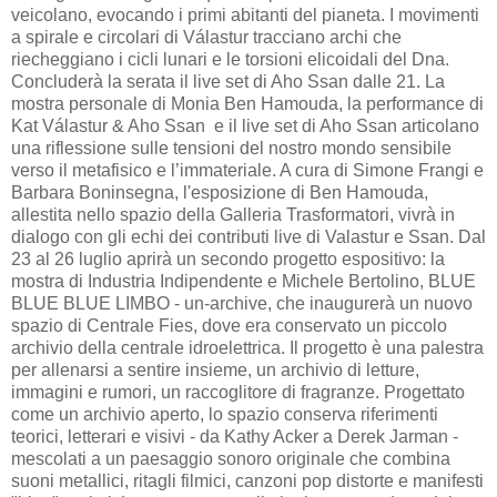
veicolano, evocando i primi abitanti del pianeta. I movimenti
a spirale e circolari di Válastur tracciano archi che
riecheggiano i cicli lunari e le torsioni elicoidali del Dna.
Concluderà la serata il live set di Aho Ssan dalle 21. La
mostra personale di Monia Ben Hamouda, la performance di
Kat Válastur & Aho Ssan e il live set di Aho Ssan articolano
una riflessione sulle tensioni del nostro mondo sensibile
verso il metafisico e l’immateriale. A cura di Simone Frangi e
Barbara Boninsegna, l'esposizione di Ben Hamouda,
allestita nello spazio della Galleria Trasformatori, vivrà in
dialogo con gli echi dei contributi live di Valastur e Ssan. Dal
23 al 26 luglio aprirà un secondo progetto espositivo: la
mostra di Industria Indipendente e Michele Bertolino, BLUE
BLUE BLUE LIMBO - un-archive, che inaugurerà un nuovo
spazio di Centrale Fies, dove era conservato un piccolo
archivio della centrale idroelettrica. Il progetto è una palestra
per allenarsi a sentire insieme, un archivio di letture,
immagini e rumori, un raccoglitore di fragranze. Progettato
come un archivio aperto, lo spazio conserva riferimenti
teorici, letterari e visivi - da Kathy Acker a Derek Jarman -
mescolati a un paesaggio sonoro originale che combina
suoni metallici, ritagli filmici, canzoni pop distorte e manifesti