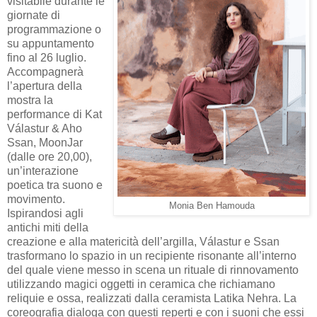
visitabile durante le
giornate di
programmazione o
su appuntamento
fino al 26 luglio.
Accompagnerà
l’apertura della
mostra la
performance di Kat
Válastur & Aho
Ssan, MoonJar
(dalle ore 20,00),
un’interazione
poetica tra suono e
movimento.
Monia Ben Hamouda
Ispirandosi agli
antichi miti della
creazione e alla matericità dell’argilla, Válastur e Ssan
trasformano lo spazio in un recipiente risonante all’interno
del quale viene messo in scena un rituale di rinnovamento
utilizzando magici oggetti in ceramica che richiamano
reliquie e ossa, realizzati dalla ceramista Latika Nehra. La
coreografia dialoga con questi reperti e con i suoni che essi