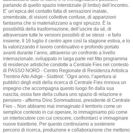
parlando di quello spazio interstiziale (il limbo) dell’incontro.
E' un’epica del contatto fatta di sensazioni inalate,
smembrate, di visioni collettive confuse, di apparizioni
fantasma che si materializzano a ogni spruzzo. È la
possibilità della trasformazione, dell’uscire da sé, di
attraversare tutte le versioni possibili di se stessi - e farlo
insieme. Il 16 luglio il centro apre così la stagione estiva, e lo
fa valorizzando il lavoro continuativo e profondo portato
avanti durante l’anno, attraverso un confronto a livello
internazionale, sviluppato in larga parte nel fitto programma
di residenze artistiche condotte a Centrale Fies nel contesto
di PASSO NORD - Centro Regionale di Residenza Artistica
Trentino Alto Adige - Südtirol: "Ogni anno, l’apertura ai
pubblici degli esiti della ricerca di Centrale Fies rinnova un
impegno che accompagna questo luogo fin dalla sua
nascita, ossia fare della cultura uno spazio di relazione e
pensiero - afferma Dino Sommadossi, presidente di Centrale
Fies -. Non abbiamo mai immaginato il territorio come un
semplice contesto in cui operare, lo immaginiamo più come
un interlocutore con cui crescere, confrontarci e immaginare
nuove traiettorie. Per questo continuiamo a sostenere
percorsi di ricerca, produzione e collaborazione che mettono