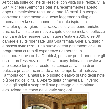
Arroccata sulle colline di Fiesole, con vista su Firenze, Villa
San Michele (Belmond Hotel) ha recentemente riaperto
dopo un meticoloso restauro durato 18 mesi. Un tempo
convento rinascimentale, questo leggendario rifugio,
rinomato per la sua imponente facciata ispirata a
Michelangelo, i giardini terrazzati e le viste panoramiche
uniche, ha iniziato un nuovo capitolo come meta di bellezza
storica e di benessere. Ora, in quest'estate 2026, offre 39
camere e suite ripensate, una Spa firmata Guerlain, giardini
e boschi rivitalizzati, una nuova offerta gastronomica e un
programma curato di esperienze rigeneranti in
collaborazione con La DoubleJ, pensate per riconnettere gli
ospiti con l'essenza dello Slow Luxury. Intima e maestosa
allo stesso tempo, la residenza conserva l'anima di un
palazzo privato, incarnando al contempo la raffinatezza,
l'armonia con la natura e lo spirito creativo di uno degli hotel
più prestigiosi d'Italia. Aperto dalla primavera all'inverno,
invita gli ospiti a scoprire il suo paesaggio in continua
evoluzione nel corso delle varie stagioni.