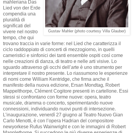
mahleriana Das
Lied von der Erde
compendia una
pluralità di
significati del
vivere nel nostro
Gustav Mahler (photo courtesy Villa Glauber)
tempo, che qui
trovano traccia in varie forme: nel Lied che caratterizza il
ciclo raddoppiato di concerti di mezzogiorno, in quelli
cameristici e sinfonici dei tanti ensemble ospiti così come
nelle creazioni di danza, di teatro e nelle arti visive. Lo
sguardo attraverso gli occhi dell’arte è uno strumento per
interpretare il nostro presente. Lo riassumono le esperienze
di nomi come William Kentridge, che firma anche il
manifesto della nuova edizione, Ersan Mondtag, Robert
Mappelthorpe, Clément Cogitore presenti in cartellone. Essi
stessi si confrontano con forme nuove: opera, teatro
musicale, dramma o concerto, sperimentando nuove
connessioni, individuando nuovi punti di intersezione.
L’inaugurazione, venerdì 27 giugno al Teatro Nuovo Gian
Carlo Menotti, è con l’opera Hadrian del compositore
newyorkese Rufus Wainwright e con le immagini di Robert
Mapplethorpe. Si succedono le più diverse esperienze di