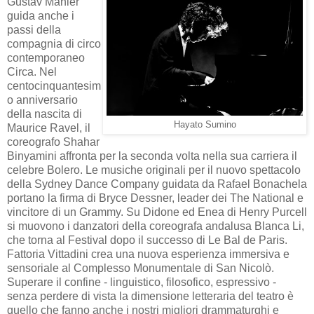
Gustav Mahler
guida anche i
passi della
compagnia di circo
contemporaneo
Circa. Nel
centocinquantesim
o anniversario
della nascita di
Hayato Sumino
Maurice Ravel, il
coreografo Shahar
Binyamini affronta per la seconda volta nella sua carriera il
celebre Bolero. Le musiche originali per il nuovo spettacolo
della Sydney Dance Company guidata da Rafael Bonachela
portano la firma di Bryce Dessner, leader dei The National e
vincitore di un Grammy. Su Didone ed Enea di Henry Purcell
si muovono i danzatori della coreografa andalusa Blanca Li,
che torna al Festival dopo il successo di Le Bal de Paris.
Fattoria Vittadini crea una nuova esperienza immersiva e
sensoriale al Complesso Monumentale di San Nicolò.
Superare il confine - linguistico, filosofico, espressivo -
senza perdere di vista la dimensione letteraria del teatro è
quello che fanno anche i nostri migliori drammaturghi e