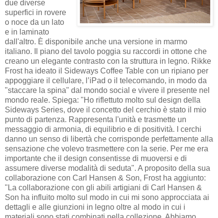
due diverse
superfici in rovere
o noce da un lato
e in laminato
dall'altro. È disponibile anche una versione in marmo
italiano. Il piano del tavolo poggia su raccordi in ottone che
creano un elegante contrasto con la struttura in legno. Rikke
Frost ha ideato il Sideways Coffee Table con un ripiano per
appoggiare il cellulare, l’iPad o il telecomando, in modo da
"staccare la spina" dal mondo social e vivere il presente nel
mondo reale. Spiega: "Ho riflettuto molto sul design della
Sideways Series, dove il concetto del cerchio è stato il mio
punto di partenza. Rappresenta l'unità e trasmette un
messaggio di armonia, di equilibrio e di positività. I cerchi
danno un senso di libertà che corrisponde perfettamente alla
sensazione che volevo trasmettere con la serie. Per me era
importante che il design consentisse di muoversi e di
assumere diverse modalità di seduta". A proposito della sua
collaborazione con Carl Hansen & Son, Frost ha aggiunto:
"La collaborazione con gli abili artigiani di Carl Hansen &
Son ha influito molto sul modo in cui mi sono approcciata ai
dettagli e alle giunzioni in legno oltre al modo in cui i
materiali sono stati combinati nella collezione. Abbiamo