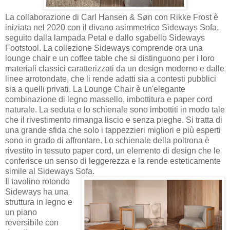
La collaborazione di Carl Hansen & Søn con Rikke Frost è
iniziata nel 2020 con il divano asimmetrico Sideways Sofa,
seguito dalla lampada Petal e dallo sgabello Sideways
Footstool. La collezione Sideways comprende ora una
lounge chair e un coffee table che si distinguono per i loro
materiali classici caratterizzati da un design moderno e dalle
linee arrotondate, che li rende adatti sia a contesti pubblici
sia a quelli privati. La Lounge Chair è un'elegante
combinazione di legno massello, imbottitura e paper cord
naturale. La seduta e lo schienale sono imbottiti in modo tale
che il rivestimento rimanga liscio e senza pieghe. Si tratta di
una grande sfida che solo i tappezzieri migliori e più esperti
sono in grado di affrontare. Lo schienale della poltrona è
rivestito in tessuto paper cord, un elemento di design che le
conferisce un senso di leggerezza e la rende esteticamente
simile al Sideways Sofa.
Il tavolino rotondo
Sideways ha una
struttura in legno e
un piano
reversibile con