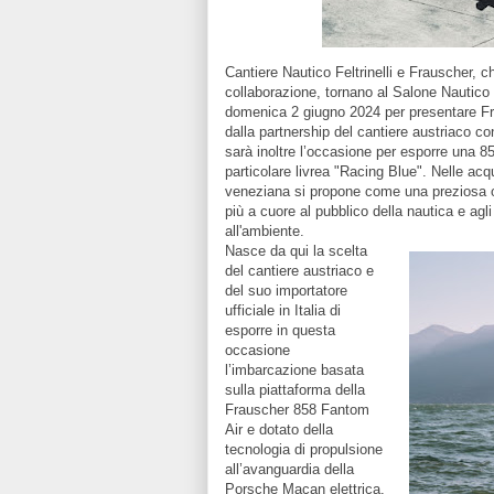
Cantiere Nautico Feltrinelli e Frauscher, c
collaborazione, tornano al Salone Nautic
domenica 2 giugno 2024 per presentare Fr
dalla partnership del cantiere austriaco c
sarà inoltre l’occasione per esporre una 
particolare livrea "Racing Blue". Nelle acqu
veneziana si propone come una preziosa o
più a cuore al pubblico della nautica e agl
all'ambiente.
Nasce da qui la scelta
del cantiere austriaco e
del suo importatore
ufficiale in Italia di
esporre in questa
occasione
l’imbarcazione basata
sulla piattaforma della
Frauscher 858 Fantom
Air e dotato della
tecnologia di propulsione
all’avanguardia della
Porsche Macan elettrica.