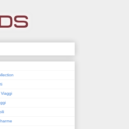
llection
ti
 Viaggi
ggi
ili
 Charme