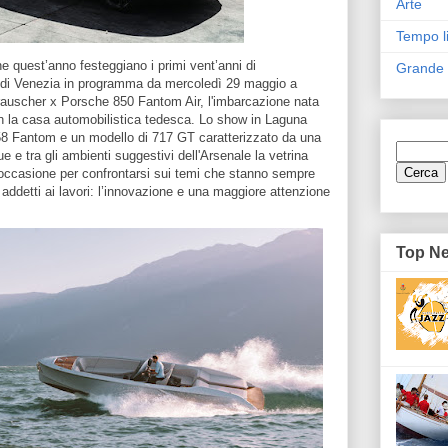
Arte
Tempo l
he quest’anno festeggiano i primi vent’anni di
Grande
o di Venezia in programma da mercoledì 29 maggio a
auscher x Porsche 850 Fantom Air, l'imbarcazione nata
on la casa automobilistica tedesca. Lo show in Laguna
858 Fantom e un modello di 717 GT caratterizzato da una
e e tra gli ambienti suggestivi dell'Arsenale la vetrina
ccasione per confrontarsi sui temi che stanno sempre
i addetti ai lavori: l’innovazione e una maggiore attenzione
Top N