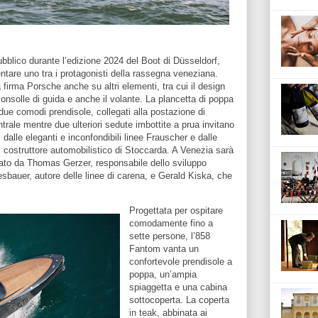
pubblico durante l’edizione 2024 del Boot di Düsseldorf,
entare uno tra i protagonisti della rassegna veneziana.
a firma Porsche anche su altri elementi, tra cui il design
a consolle di guida e anche il volante. La plancetta di poppa
e comodi prendisole, collegati alla postazione di
ntrale mentre due ulteriori sedute imbottite a prua invitano
, dalle eleganti e inconfondibili linee Frauscher e dalle
del costruttore automobilistico di Stoccarda. A Venezia sarà
to da Thomas Gerzer, responsabile dello sviluppo
sbauer, autore delle linee di carena, e Gerald Kiska, che
Progettata per ospitare
comodamente fino a
sette persone, l’858
Fantom vanta un
confortevole prendisole a
poppa, un’ampia
spiaggetta e una cabina
sottocoperta. La coperta
in teak, abbinata ai