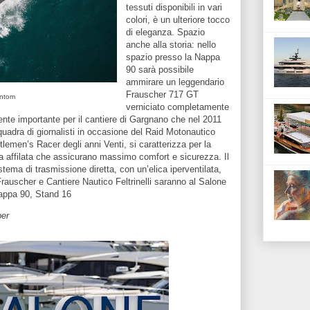
tessuti disponibili in vari
colori, è un ulteriore tocco
di eleganza. Spazio
anche alla storia: nello
spazio presso la Nappa
90 sarà possibile
ammirare un leggendario
Frauscher 717 GT
antom
verniciato completamente
ente importante per il cantiere di Gargnano che nel 2011
quadra di giornalisti in occasione del Raid Motonautico
emen’s Racer degli anni Venti, si caratterizza per la
a affilata che assicurano massimo comfort e sicurezza. Il
tema di trasmissione diretta, con un’elica iperventilata,
Frauscher e Cantiere Nautico Feltrinelli saranno al Salone
Nappa 90, Stand 16
ber