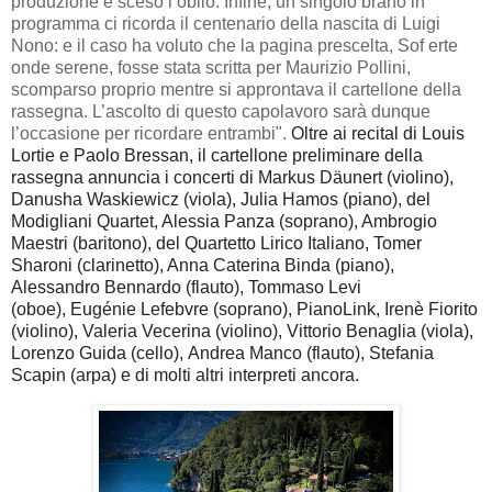
produzione è sceso l’oblio. Infine, un singolo brano in
programma ci ricorda il centenario della nascita di Luigi
Nono: e il caso ha voluto che la pagina prescelta, Sof erte
onde serene, fosse stata scritta per Maurizio Pollini,
scomparso proprio mentre si approntava il cartellone della
rassegna. L’ascolto di questo capolavoro sarà dunque
l’occasione per ricordare entrambi".
Oltre ai recital di Louis
Lortie e Paolo Bressan, il cartellone preliminare della
rassegna annuncia i concerti di Markus Däunert (violino),
Danusha Waskiewicz (viola), Julia Hamos (piano), del
Modigliani Quartet, Alessia Panza (soprano), Ambrogio
Maestri (baritono), del Quartetto Lirico Italiano, Tomer
Sharoni (clarinetto), Anna Caterina Binda (piano),
Alessandro Bennardo (flauto), Tommaso Levi
(oboe), Eugénie Lefebvre (soprano), PianoLink,
Irenè Fiorito
(violino), Valeria Vecerina (violino), Vittorio Benaglia (viola),
Lorenzo Guida (cello),
Andrea Manco (flauto), Stefania
Scapin (arpa) e di molti altri interpreti ancora.