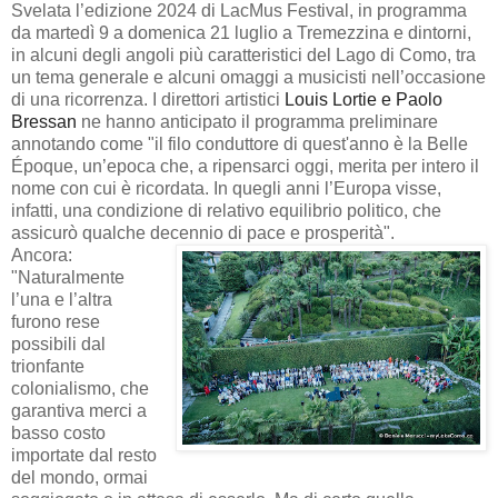
Svelata l’edizione 2024 di LacMus Festival, in programma
da martedì 9 a domenica 21 luglio a Tremezzina e dintorni,
in alcuni degli angoli più caratteristici del Lago di Como, tra
un tema generale e alcuni omaggi a musicisti nell’occasione
di una ricorrenza.
I direttori artistici
Louis Lortie e Paolo
Bressan
ne hanno anticipato il programma preliminare
annotando come "il filo conduttore di quest'anno è la Belle
Époque, un’epoca che, a ripensarci oggi, merita per intero il
nome con cui è ricordata. In quegli anni l’Europa visse,
infatti, una condizione di relativo equilibrio politico, che
assicurò qualche decennio di pace e prosperità".
Ancora:
"Naturalmente
l’una e l’altra
furono rese
possibili dal
trionfante
colonialismo, che
garantiva merci a
basso costo
importate dal resto
del mondo, ormai