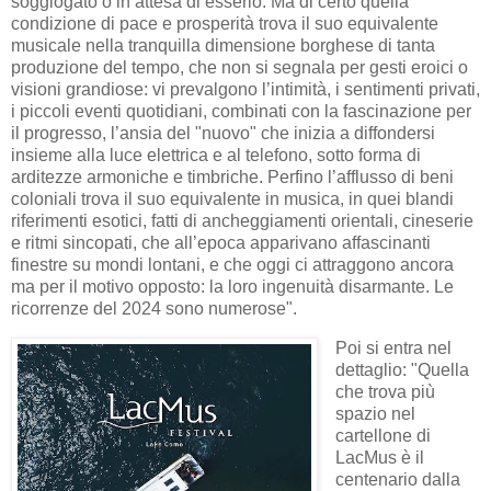
soggiogato o in attesa di esserlo. Ma di certo quella
condizione di pace e prosperità trova il suo equivalente
musicale nella tranquilla dimensione borghese di tanta
produzione del tempo, che non si segnala per gesti eroici o
visioni grandiose: vi prevalgono l’intimità, i sentimenti privati,
i piccoli eventi quotidiani, combinati con la fascinazione per
il progresso, l’ansia del "nuovo" che inizia a diffondersi
insieme alla luce elettrica e al telefono, sotto forma di
arditezze armoniche e timbriche. Perfino l’afflusso di beni
coloniali trova il suo equivalente in musica, in quei blandi
riferimenti esotici, fatti di ancheggiamenti orientali, cineserie
e ritmi sincopati, che all’epoca apparivano affascinanti
finestre su mondi lontani, e che oggi ci attraggono ancora
ma per il motivo opposto: la loro ingenuità disarmante. Le
ricorrenze del 2024 sono numerose".
Poi si entra nel
dettaglio: "Quella
che trova più
spazio nel
cartellone di
LacMus è il
centenario dalla