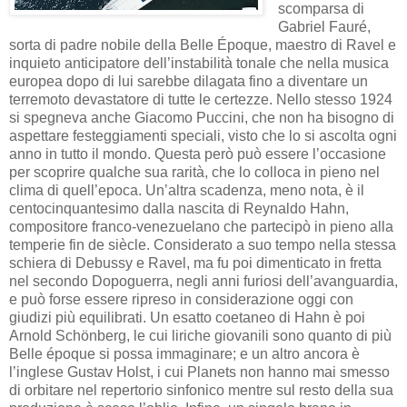
scomparsa di
Gabriel Fauré,
sorta di padre nobile della Belle Époque, maestro di Ravel e
inquieto anticipatore dell’instabilità tonale che nella musica
europea dopo di lui sarebbe dilagata fino a diventare un
terremoto devastatore di tutte le certezze. Nello stesso 1924
si spegneva anche Giacomo Puccini, che non ha bisogno di
aspettare festeggiamenti speciali, visto che lo si ascolta ogni
anno in tutto il mondo. Questa però può essere l’occasione
per scoprire qualche sua rarità, che lo colloca in pieno nel
clima di quell’epoca. Un’altra scadenza, meno nota, è il
centocinquantesimo dalla nascita di Reynaldo Hahn,
compositore franco-venezuelano che partecipò in pieno alla
temperie fin de siècle. Considerato a suo tempo nella stessa
schiera di Debussy e Ravel, ma fu poi dimenticato in fretta
nel secondo Dopoguerra, negli anni furiosi dell’avanguardia,
e può forse essere ripreso in considerazione oggi con
giudizi più equilibrati. Un esatto coetaneo di Hahn è poi
Arnold Schönberg, le cui liriche giovanili sono quanto di più
Belle époque si possa immaginare; e un altro ancora è
l’inglese Gustav Holst, i cui Planets non hanno mai smesso
di orbitare nel repertorio sinfonico mentre sul resto della sua