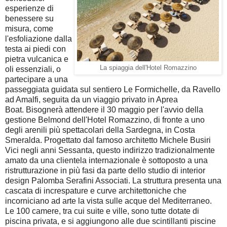
esperienze di
benessere su
misura, come
l'esfoliazione dalla
testa ai piedi con
pietra vulcanica e
La spiaggia dell'Hotel Romazzino
oli essenziali, o
partecipare a una
passeggiata guidata sul sentiero Le Formichelle, da Ravello
ad Amalfi, seguita da un viaggio privato in Aprea
Boat.
Bisognerà attendere il 30 maggio per l'avvio della
gestione Belmond dell'Hotel Romazzino, di fronte a uno
degli arenili più spettacolari della Sardegna, in Costa
Smeralda.
Progettato dal famoso architetto Michele Busiri
Vici negli anni Sessanta, questo indirizzo tradizionalmente
amato da una clientela internazionale è sottoposto a una
ristrutturazione in più fasi da parte dello studio di interior
design Palomba Serafini Associati. La struttura presenta una
cascata di increspature e curve architettoniche che
incorniciano ad arte la vista sulle acque del Mediterraneo.
Le 100 camere, tra cui suite e ville, sono tutte dotate di
piscina privata, e si aggiungono alle due scintillanti piscine