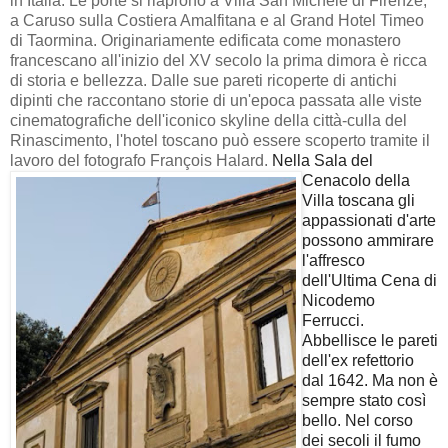
in Italia. Le porte si riaprono a Villa San Michele di Firenze,
a Caruso sulla Costiera Amalfitana e al Grand Hotel Timeo
di Taormina. Originariamente edificata come monastero
francescano all'inizio del XV secolo la prima dimora è ricca
di storia e bellezza. Dalle sue pareti ricoperte di antichi
dipinti che raccontano storie di un'epoca passata alle viste
cinematografiche dell'iconico skyline della città-culla del
Rinascimento, l'hotel toscano può essere scoperto tramite il
lavoro del fotografo François Halard.
Nella Sala del
Cenacolo della
Villa toscana gli
appassionati d'arte
possono ammirare
l'affresco
dell'Ultima Cena di
Nicodemo
Ferrucci.
Abbellisce le pareti
dell'ex refettorio
dal 1642. Ma non è
sempre stato così
bello. Nel corso
dei secoli il fumo