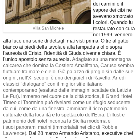
dei camini e il
vapore dei cibi ne
avevano smorzato
i colori. Quando fu
restaurato con cura
Villa San Michele
nel 1999, vennero
alla luce una serie di dettagli mai visti prima. Oltre al gatto
bianco ai piedi della tavola e alla lampada a olio sopra
l'aureola di Cristo, l'identità di Giuda divenne chiara. È
l'unico apostolo senza aureola.
Adagiato su una montagna
calcarea che domina la Costiera Amalfitana, Caruso sembra
fluttuare tra mare e cielo. Già palazzo di pregio sin dalle sue
origini, nell'XI secolo, è uno dei gioielli di Ravello. Arredi
classici "dialogano" con il miglior stile italiano
contemporaneo (esaltato dalle immagini scattate da Letizia
Le Fur).
Immerso nel cuore della città storica, il Grand Hotel
Timeo di Taormina può rivelarsi come un rifugio seducente
da cui, come da una finestra, ammirare il ricco patrimonio
culturale della località e lo spettacolo dell'Etna.
L'illustre
patrimonio dell'hotel incontra la Sicilia moderna e
i suoi panorami marini (immortalati nei clic di Robbie
Lawrence).
Dal 28 marzo Armando Aristarco
, executive chef