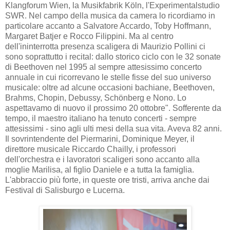
Klangforum Wien, la Musikfabrik Köln, l'Experimentalstudio
SWR. Nel campo della musica da camera lo ricordiamo in
particolare accanto a Salvatore Accardo, Toby Hoffmann,
Margaret Batjer e Rocco Filippini. Ma al centro
dell'ininterrotta presenza scaligera di Maurizio Pollini ci
sono soprattutto i recital: dallo storico ciclo con le 32 sonate
di Beethoven nel 1995 al sempre attesissimo concerto
annuale in cui ricorrevano le stelle fisse del suo universo
musicale: oltre ad alcune occasioni bachiane, Beethoven,
Brahms, Chopin, Debussy, Schönberg e Nono. Lo
aspettavamo di nuovo il prossimo 20 ottobre". Sofferente da
tempo, il maestro italiano ha tenuto concerti - sempre
attesissimi - sino agli ulti mesi della sua vita. Aveva 82 anni.
Il sovrintendente del Piermarini, Dominique Meyer, il
direttore musicale Riccardo Chailly, i professori
dell'orchestra e i lavoratori scaligeri sono accanto alla
moglie Marilisa, al figlio Daniele e a tutta la famiglia.
L'abbraccio più forte, in queste ore tristi, arriva anche dai
Festival di Salisburgo e Lucerna.