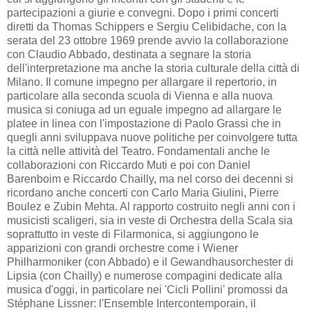
partecipazioni a giurie e convegni. Dopo i primi concerti
diretti da Thomas Schippers e Sergiu Celibidache, con la
serata del 23 ottobre 1969 prende avvio la collaborazione
con Claudio Abbado, destinata a segnare la storia
dell'interpretazione ma anche la storia culturale della città di
Milano. Il comune impegno per allargare il repertorio, in
particolare alla seconda scuola di Vienna e alla nuova
musica si coniuga ad un eguale impegno ad allargare le
platee in linea con l'impostazione di Paolo Grassi che in
quegli anni sviluppava nuove politiche per coinvolgere tutta
la città nelle attività del Teatro. Fondamentali anche le
collaborazioni con Riccardo Muti e poi con Daniel
Barenboim e Riccardo Chailly, ma nel corso dei decenni si
ricordano anche concerti con Carlo Maria Giulini, Pierre
Boulez e Zubin Mehta. Al rapporto costruito negli anni con i
musicisti scaligeri, sia in veste di Orchestra della Scala sia
soprattutto in veste di Filarmonica, si aggiungono le
apparizioni con grandi orchestre come i Wiener
Philharmoniker (con Abbado) e il Gewandhausorchester di
Lipsia (con Chailly) e numerose compagini dedicate alla
musica d'oggi, in particolare nei 'Cicli Pollini' promossi da
Stéphane Lissner: l'Ensemble Intercontemporain, il