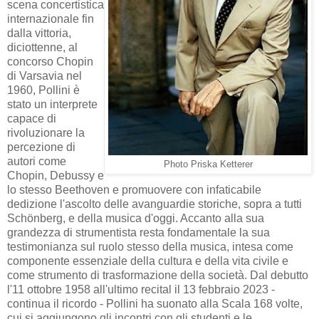
scena concertistica
internazionale fin
dalla vittoria,
diciottenne, al
concorso Chopin
di Varsavia nel
1960, Pollini è
stato un interprete
capace di
rivoluzionare la
percezione di
autori come
Photo Priska Ketterer
Chopin, Debussy e
lo stesso Beethoven e promuovere con infaticabile
dedizione l'ascolto delle avanguardie storiche, sopra a tutti
Schönberg, e della musica d'oggi. Accanto alla sua
grandezza di strumentista resta fondamentale la sua
testimonianza sul ruolo stesso della musica, intesa come
componente essenziale della cultura e della vita civile e
come strumento di trasformazione della società. Dal debutto
l'11 ottobre 1958 all'ultimo recital il 13 febbraio 2023 -
continua il ricordo - Pollini ha suonato alla Scala 168 volte,
cui si aggiungono gli incontri con gli studenti e le