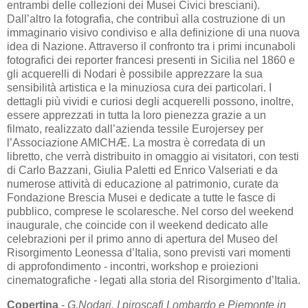
entrambi delle collezioni dei Musei Civici bresciani).
Dall’altro la fotografia, che contribuì alla costruzione di un
immaginario visivo condiviso e alla definizione di una nuova
idea di Nazione. Attraverso il confronto tra i primi incunaboli
fotografici dei reporter francesi presenti in Sicilia nel 1860 e
gli acquerelli di Nodari è possibile apprezzare la sua
sensibilità artistica e la minuziosa cura dei particolari. I
dettagli più vividi e curiosi degli acquerelli possono, inoltre,
essere apprezzati in tutta la loro pienezza grazie a un
filmato, realizzato dall’azienda tessile Eurojersey per
l’Associazione AMICHÆ. La mostra è corredata di un
libretto, che verrà distribuito in omaggio ai visitatori, con testi
di Carlo Bazzani, Giulia Paletti ed Enrico Valseriati e da
numerose attività di educazione al patrimonio, curate da
Fondazione Brescia Musei e dedicate a tutte le fasce di
pubblico, comprese le scolaresche. Nel corso del weekend
inaugurale, che coincide con il weekend dedicato alle
celebrazioni per il primo anno di apertura del Museo del
Risorgimento Leonessa d’Italia, sono previsti vari momenti
di approfondimento - incontri, workshop e proiezioni
cinematografiche - legati alla storia del Risorgimento d’Italia.
Copertina
-
G.Nodari. I piroscafi Lombardo e Piemonte in