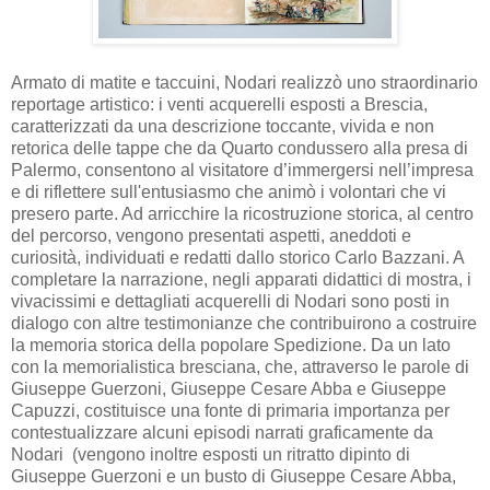
Armato di matite e taccuini, Nodari realizzò uno straordinario
reportage artistico: i venti acquerelli esposti a Brescia,
caratterizzati da una descrizione toccante, vivida e non
retorica delle tappe che da Quarto condussero alla presa di
Palermo, consentono al visitatore d’immergersi nell’impresa
e di riflettere sull'entusiasmo che animò i volontari che vi
presero parte. Ad arricchire la ricostruzione storica, al centro
del percorso, vengono presentati aspetti, aneddoti e
curiosità, individuati e redatti dallo storico Carlo Bazzani. A
completare la narrazione, negli apparati didattici di mostra, i
vivacissimi e dettagliati acquerelli di Nodari sono posti in
dialogo con altre testimonianze che contribuirono a costruire
la memoria storica della popolare Spedizione. Da un lato
con la memorialistica bresciana, che, attraverso le parole di
Giuseppe Guerzoni, Giuseppe Cesare Abba e Giuseppe
Capuzzi, costituisce una fonte di primaria importanza per
contestualizzare alcuni episodi narrati graficamente da
Nodari (vengono inoltre esposti un ritratto dipinto di
Giuseppe Guerzoni e un busto di Giuseppe Cesare Abba,