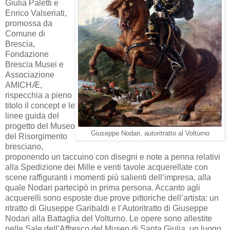
Giulia Paletti e
Enrico Valseriati,
promossa da
Comune di
Brescia,
Fondazione
Brescia Musei e
Associazione
AMICHÆ,
rispecchia a pieno
titolo il concept e le
linee guida del
progetto del Museo
Giuseppe Nodari, autoritratto al Volturno
del Risorgimento
bresciano,
proponendo un taccuino con disegni e note a penna relativi
alla Spedizione dei Mille e venti tavole acquerellate con
scene raffiguranti i momenti più salienti dell’impresa, alla
quale Nodari partecipò in prima persona. Accanto agli
acquerelli sono esposte due prove pittoriche dell’artista: un
ritratto di Giuseppe Garibaldi e l’Autoritratto di Giuseppe
Nodari alla Battaglia del Volturno. Le opere sono allestite
nelle Sale dell’Affresco del Museo di Santa Giulia, un luogo