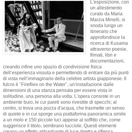
L'esposizione, con
un allestimento
curato da Maria
Marzia Minelli, si
snoda lungo un
itinerario che
approfondisce la
ricerca di Kusama
attraverso poesie,
filmati, libri e
documentazioni,
creando infine uno spazio di condivisione fisica
dell’esperienza vissuta e permettendo di entrare da più punti
di vista nell’immaginario della celebre artista giapponese. Il
fulcro è "Fireflies on the Water", un'installazione dalle
dimensioni di una stanza pensata per essere vista in
solitudine, una persona alla volta. L’opera consiste in un
ambiente buio, le cui pareti sono rivestite di specchi; al
centro, si trova una pozza d'acqua, che trasmette un senso
di quiete e in cui sporge una piattaforma panoramica simile
a un molo e 150 piccole luci appese al soffitto che, come
suggerisce il titolo, sembrano lucciole. Questi elementi
creano un effetto abbagliante di luce diretta e riflessa,