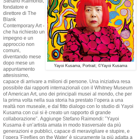
Stefano Raimondi,
fondatore e
direttore di The
Blank
Contemporary Art -
che ha richiesto un
impegno e un
approccio non
comuni,
diventando mese
dopo mese un
Yayoi Kusama, Portrait; ©Yayoi Kusama
appuntamento
attesissimo,
capace di arrivare a milioni di persone. Una iniziativa resa
possibile dai rapporti internazionali con il Whitney Museum
of American Art, uno dei principali musei al mondo, che per
la prima volta nella sua storia ha prestato l’opera a una
realtà non museale, e dal fitto dialogo con lo studio di Yayoi
Kusama con cui si è creato un rapporto di grande
collaborazione". Aggiunge Stefano Raimondi: "Yayoi
Kusama è un’artista amata in modo trasversale da più
generazioni e pubblici, capace di meravigliare e stupire, e
l’opera 'Fireflies on the Water' è sicuramente la più adatta a