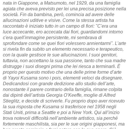
nata in Giappone, a Matsumoto, nel 1929, da una famiglia
agiata che aveva previsto per lei una precisa posizione nella
società. Fin da bambina, però, comincia ad avere delle
allucinazioni uditive e visive. Come la stessa artista ha
raccontato è iniziato tutto in un campo di fiori: "C'era una
luce accecante, ero accecata dai fiori, guardandomi intorno
c'era quell'immagine persistente, mi sembrava di
sprofondare come se quei fiori volessero annientarmi". L’arte
si rivela fin da subito un elemento necessario e terapeutico,
con la quale gestisce le sue allucinazioni. I suoi genitori,
tuttavia, non accettano la sua passione, tanto che sua madre
distrugge i suoi disegni prima che lei riesca a terminarli. È
proprio per questo motivo che una delle prime forme d’arte
di Yayoi Kusama sono i pois, elementi veloci da disegnare.
Dedicandosi con grande dedizione allo studio dell’arte,
nonostante il parere contrario della famiglia, rimane colpita
dai dipinti dell’artista Georgia O’Keeffe, moglie di Alfred
Stieglitz, e decide di scriverle. Fu proprio dopo aver ricevuto
la sua risposta che Kusama si trasferisce nel 1958 negli
Stati Uniti, prima a Seattle e poi a New York. Qui all’inizio
trova notevoli difficoltà nell’ambiente artistico, sia perché
fortemente maschilista, sia per le sue origini giapponesi, ma