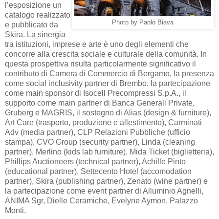
l’esposizione un
catalogo realizzato
Photo by Paolo Biava
e pubblicato da
Skira. La sinergia
tra istituzioni, imprese e arte è uno degli elementi che
concorre alla crescita sociale e culturale della comunità. In
questa prospettiva risulta particolarmente significativo il
contributo di Camera di Commercio di Bergamo, la presenza
come social inclusivity partner di Brembo, la partecipazione
come main sponsor di Isocell Precompressi S.p.A., il
supporto come main partner di Banca Generali Private,
Gruberg e MAGRIS, il sostegno di Alias (design & furniture),
Art Care (trasporto, produzione e allestimento), Carminati
Adv (media partner), CLP Relazioni Pubbliche (ufficio
stampa), CVO Group (security partner), Linda (cleaning
partner), Merlino (kids lab furniture), Mida Ticket (biglietteria),
Phillips Auctioneers (technical partner), Achille Pinto
(educational partner), Settecento Hotel (accomodation
partner), Skira (publishing partner), Zenato (wine partner) e
la partecipazione come event partner di Alluminio Agnelli,
ANIMA Sgr, Dielle Ceramiche, Evelyne Aymon, Palazzo
Monti.