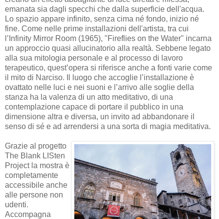
emanata sia dagli specchi che dalla superficie dell'acqua.
Lo spazio appare infinito, senza cima né fondo, inizio né
fine. Come nelle prime installazioni dell'artista, tra cui
l’Infinity Mirror Room (1965), "Fireflies on the Water" incarna
un approccio quasi allucinatorio alla realtà. Sebbene legato
alla sua mitologia personale e al processo di lavoro
terapeutico, quest’opera si riferisce anche a fonti varie come
il mito di Narciso. Il luogo che accoglie l’installazione è
ovattato nelle luci e nei suoni e l’arrivo alle soglie della
stanza ha la valenza di un atto meditativo, di una
contemplazione capace di portare il pubblico in una
dimensione altra e diversa, un invito ad abbandonare il
senso di sé e ad arrendersi a una sorta di magia meditativa.
Grazie al progetto
The Blank LISten
Project la mostra è
completamente
accessibile anche
alle persone non
udenti.
Accompagna