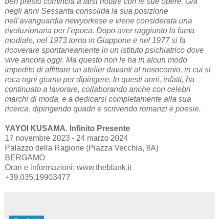
ben presto comincia a farsi notare con le sue opere. Già
negli anni Sessanta consolida la sua posizione
nell’avanguardia newyorkese e viene considerata una
rivoluzionaria per l’epoca. Dopo aver raggiunto la fama
modiale, nel 1973 torna in Giappone e nel 1977 si fa
ricoverare spontaneamente in un istituto psichiatrico dove
vive ancora oggi. Ma questo non le ha in alcun modo
impedito di affittare un atelier davanti al nosocomio, in cui si
reca ogni giorno per dipingere. In questi anni, infatti, ha
continuato a lavorare, collaborando anche con celebri
marchi di moda, e a dedicarsi completamente alla sua
ricerca, dipingendo quadri e scrivendo romanzi e poesie.
YAYOI KUSAMA. Infinito Presente
17 novembre 2023 - 24 marzo 2024
Palazzo della Ragione (Piazza Vecchia, 8A)
BERGAMO
Orari e informazioni: www.theblank.it
+39.035.19903477