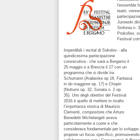
l'ensemble f
teatri, venn
partecipazio
Jurowski dir
Sinfonia n. 
Prokofiev, so
Festival co
Imperdibili i recital di Sokolov - alla
quindicesima partecipazione
consecutiva - che sarà a Bergamo il
25 maggio e a Brescia il 27 con un
programma che si divide tra
Schumann (Arabeske op 18, Fantasia
in do maggiore op. 17) e Chopin
(Notturni op. 32, Sonata n. 2 op.
35). Uno degli obiettivi del Festival
2016 è quello di mettere in risalto
l’importanza storica di Maurizio
Clementi, compositore che Arturo
Benedetti Michelangeli aveva
particolarmente a cuore e che
considerava fondamentale per lo sviluppo d
propone un focus specifico, promuovendo un