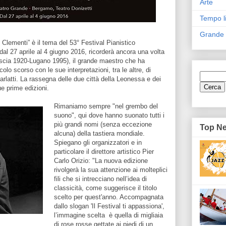
Arte
Tempo l
Grande
 Clementi” è il tema del 53° Festival Pianistico
al 27 aprile al 4 giugno 2016, ricorderà ancora una volta
rescia 1920-Lugano 1995), il grande maestro che ha
olo scorso con le sue interpretazioni, tra le altre, di
atti. La rassegna delle due città della Leonessa e dei
ue prime edizioni.
Rimaniamo sempre "nel grembo del
suono", qui dove hanno suonato tutti i
più grandi nomi (senza eccezione
Top N
alcuna) della tastiera mondiale.
Spiegano gli organizzatori e in
particolare il direttore artistico Pier
Carlo Orizio: "La nuova edizione
rivolgerà la sua attenzione ai molteplici
fili che si intrecciano nell’idea di
classicità, come suggerisce il titolo
scelto per quest'anno. Accompagnata
dallo slogan 'Il Festival ti appassiona',
l’immagine scelta è quella di migliaia
di rose rosse gettate ai piedi di un