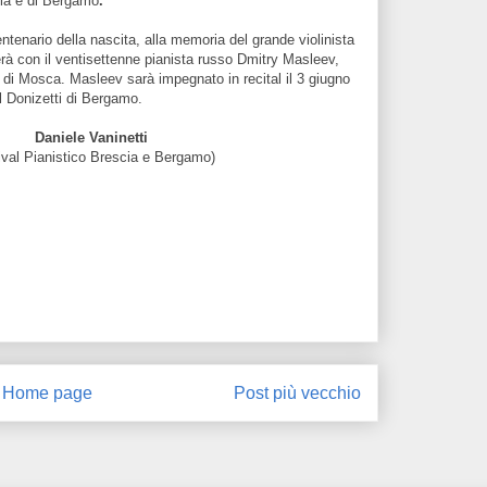
cia e di Bergamo
.
tenario della nascita, alla memoria del grande violinista
rà con il ventisettenne pianista russo Dmitry Masleev,
j di Mosca. Masleev sarà impegnato in recital il 3 giugno
al Donizetti di Bergamo.
Daniele Vaninetti
ico Brescia e Bergamo)
Home page
Post più vecchio