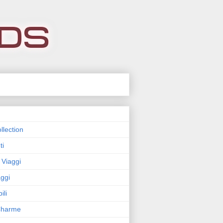
llection
ti
 Viaggi
ggi
ili
 Charme