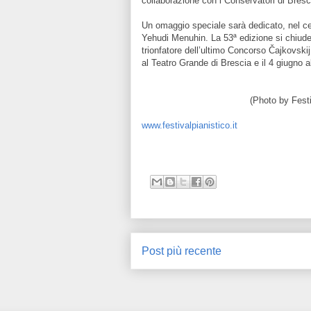
collaborazione con i Conservatori di Bres
Un omaggio speciale sarà dedicato, nel cen
Yehudi Menuhin. La 53ª edizione si chiude
trionfatore dell’ultimo Concorso Čajkovski
al Teatro Grande di Brescia e il 4 giugno 
(Photo by Festival Pianist
www.festivalpianistico.it
Post più recente