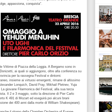
olge, appassiona, conquista".
le Vittime di Piazza della Loggia. A Bergamo sono in
nizetti, ai quali si aggiungono, oltre alla conferenza su
rovincia per la rassegna Festival e dintorni
.
aneo, insieme ai virtuosi emergenti, rimane di altissimo
Alexander Lonquich, David Fray, Mikhail Pletnev, Yuja
a giovane Filarmonica del Festival, alla sua terza
sta. Il 2 e 3 maggio, sotto la direzione di Pier Carlo
rto K 491 di Mozart ed eseguirà poi alcuni brani
asione dei 400 anni dalla morte di William Shakespeare).
anche il ritorno della Chamber Orchestra of Europe,