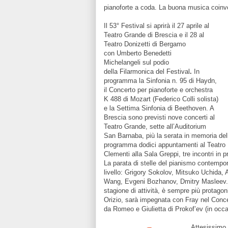
pianoforte a coda. La buona musica coinv
Il 53° Festival si aprirà il 27 aprile al
Teatro Grande di Brescia e il 28 al
Teatro Donizetti di Bergamo
con Umberto Benedetti
Michelangeli sul podio
della Filarmonica del Festival
.
In
programma la Sinfonia n. 95 di Haydn,
il Concerto per pianoforte e orchestra
K 488 di Mozart (Federico Colli solista)
e la Settima Sinfonia di Beethoven. A
Brescia sono previsti nove concerti al
Teatro Grande, sette all’Auditorium
San Barnaba, più la serata in memoria del
programma dodici appuntamenti al Teatro Do
Clementi alla Sala Greppi, tre incontri in p
La parata di stelle del pianismo contempor
livello: Grigory Sokolov, Mitsuko Uchida, 
Wang, Evgeni Bozhanov, Dmitry Masleev. L
stagione di attività, è sempre più protagoni
Orizio, sarà impegnata con Fray nel Conce
da Romeo e Giulietta di Prokof’ev (in occ
Attesissimo 