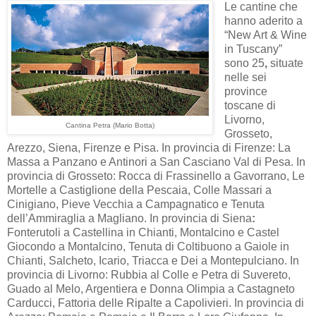
Le cantine che
hanno aderito a
“New Art & Wine
in Tuscany”
sono 25
,
situate
nelle sei
province
toscane di
Livorno,
Cantina Petra (Mario Botta)
Grosseto,
Arezzo, Siena, Firenze e Pisa. In provincia di Firenze: La
Massa a Panzano e Antinori a San Casciano Val di Pesa. In
provincia di Grosseto: Rocca di Frassinello a Gavorrano, Le
Mortelle a Castiglione della Pescaia, Colle Massari a
Cinigiano, Pieve Vecchia a Campagnatico e Tenuta
dell’Ammiraglia a Magliano. In provincia di Siena
:
Fonterutoli a Castellina in Chianti, Montalcino e Castel
Giocondo a Montalcino, Tenuta di Coltibuono a Gaiole in
Chianti, Salcheto, Icario, Triacca e Dei a Montepulciano. In
provincia di Livorno: Rubbia al Colle e Petra di Suvereto,
Guado al Melo, Argentiera e Donna Olimpia a Castagneto
Carducci, Fattoria delle Ripalte a Capolivieri. In provincia di