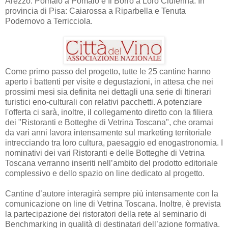
Arezzo: Pomaio a Pomaio e Il Borro a Loro Ciufenna. In
provincia di Pisa: Caiarossa a Riparbella e Tenuta
Podernovo a Terricciola.
Come primo passo del progetto, tutte le 25 cantine hanno
aperto i battenti per visite e degustazioni, in attesa che nei
prossimi mesi sia definita nei dettagli una serie di Itinerari
turistici eno-culturali con relativi pacchetti. A potenziare
l'offerta ci sarà, inoltre, il collegamento diretto con la filiera
dei "Ristoranti e Botteghe di Vetrina Toscana", che oramai
da vari anni lavora intensamente sul marketing territoriale
intrecciando tra loro cultura, paesaggio ed enogastronomia. I
nominativi dei vari Ristoranti e delle Botteghe di Vetrina
Toscana verranno inseriti nell’ambito del prodotto editoriale
complessivo e dello spazio on line dedicato al progetto.
Cantine d’autore interagirà sempre più intensamente con la
comunicazione on line di Vetrina Toscana. Inoltre, è prevista
la partecipazione dei ristoratori della rete al seminario di
Benchmarking in qualità di destinatari dell’azione formativa.