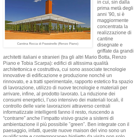
in cui, sin dalla
prima metà degli
anni '90, si è
maggiormente
concentrata la
realizzazione di
cantine
Cantina Rocca di Frassinello (Renzo Piano)
disegnate e
griffate da grandi
architetti italiani e stranieri (tra gli altri Mario Botta, Renzo
Piano e Tobia Scarpa): edifici di altissima qualità
architettonica e costruttiva, cui sono associate tecnologie
innovative di edificazione e produzione nonché un
rinnovato, e a tratti sperimentale, rapporto estetico fra spazio
di lavorazione, utilizzo di nuove tecnologie e materiali per
arrivare, infine, al prodotto lavorato. La
riduzione dei
consumi energetici, l’uso intensivo dei materiali locali, il
controllo delle varie lavorazioni attraverso centrali
informatizzate intelligenti fanno il resto, riuscendo a
“contrarre” anche l’impatto visivo grazie a sistemi di
ambientazione il più possibile "green". Ben
integrate con il
paesaggio, infatti, queste nuove maison del vino sono un
qualificante e contemporaneo biglietto da visita non solo