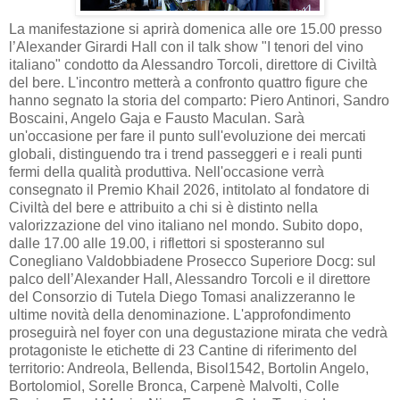
La manifestazione si aprirà domenica alle ore 15.00 presso
l’Alexander Girardi Hall con il talk show "I tenori del vino
italiano" condotto da Alessandro Torcoli, direttore di Civiltà
del bere. L'incontro metterà a confronto quattro figure che
hanno segnato la storia del comparto: Piero Antinori, Sandro
Boscaini, Angelo Gaja e Fausto Maculan. Sarà
un'occasione per fare il punto sull'evoluzione dei mercati
globali, distinguendo tra i trend passeggeri e i reali punti
fermi della qualità produttiva. Nell'occasione verrà
consegnato il Premio Khail 2026, intitolato al fondatore di
Civiltà del bere e attribuito a chi si è distinto nella
valorizzazione del vino italiano nel mondo. Subito dopo,
dalle 17.00 alle 19.00, i riflettori si sposteranno sul
Conegliano Valdobbiadene Prosecco Superiore Docg: sul
palco dell’Alexander Hall, Alessandro Torcoli e il direttore
del Consorzio di Tutela Diego Tomasi analizzeranno le
ultime novità della denominazione. L'approfondimento
proseguirà nel foyer con una degustazione mirata che vedrà
protagoniste le etichette di 23 Cantine di riferimento del
territorio: Andreola, Bellenda, Bisol1542, Bortolin Angelo,
Bortolomiol, Sorelle Bronca, Carpenè Malvolti, Colle