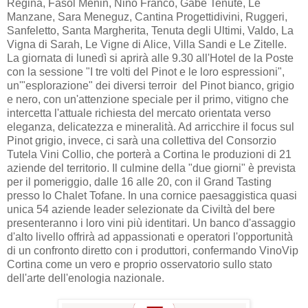
Regina, Fasol Menin, Nino Franco, Gabe Tenute, Le
Manzane, Sara Meneguz, Cantina Progettidivini, Ruggeri,
Sanfeletto, Santa Margherita, Tenuta degli Ultimi, Valdo, La
Vigna di Sarah, Le Vigne di Alice, Villa Sandi e Le Zitelle.
La giornata di lunedì si aprirà alle 9.30 all'Hotel de la Poste
con la sessione "I tre volti del Pinot e le loro espressioni",
un'"esplorazione" dei diversi terroir del Pinot bianco, grigio
e nero, con un'attenzione speciale per il primo, vitigno che
intercetta l'attuale richiesta del mercato orientata verso
eleganza, delicatezza e mineralità. Ad arricchire il focus sul
Pinot grigio, invece, ci sarà una collettiva del Consorzio
Tutela Vini Collio, che porterà a Cortina le produzioni di 21
aziende del territorio. Il culmine della "due giorni" è prevista
per il pomeriggio, dalle 16 alle 20, con il Grand Tasting
presso lo Chalet Tofane. In una cornice paesaggistica quasi
unica 54 aziende leader selezionate da Civiltà del bere
presenteranno i loro vini più identitari. Un banco d'assaggio
d'alto livello offrirà ad appassionati e operatori l'opportunità
di un confronto diretto con i produttori, confermando VinoVip
Cortina come un vero e proprio osservatorio sullo stato
dell'arte dell'enologia nazionale.