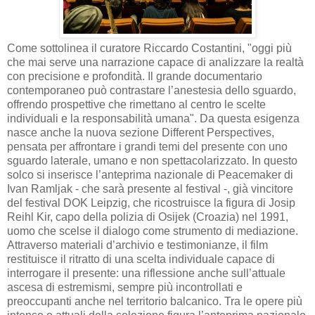
Come sottolinea il curatore Riccardo Costantini, "oggi più
che mai serve una narrazione capace di analizzare la realtà
con precisione e profondità. Il grande documentario
contemporaneo può contrastare l’anestesia dello sguardo,
offrendo prospettive che rimettano al centro le scelte
individuali e la responsabilità umana". Da questa esigenza
nasce anche la nuova sezione Different Perspectives,
pensata per affrontare i grandi temi del presente con uno
sguardo laterale, umano e non spettacolarizzato. In questo
solco si inserisce l’anteprima nazionale di Peacemaker di
Ivan Ramljak - che sarà presente al festival -, già vincitore
del festival DOK Leipzig, che ricostruisce la figura di Josip
Reihl Kir, capo della polizia di Osijek (Croazia) nel 1991,
uomo che scelse il dialogo come strumento di mediazione.
Attraverso materiali d’archivio e testimonianze, il film
restituisce il ritratto di una scelta individuale capace di
interrogare il presente: una riflessione anche sull’attuale
ascesa di estremismi, sempre più incontrollati e
preoccupanti anche nel territorio balcanico. Tra le opere più