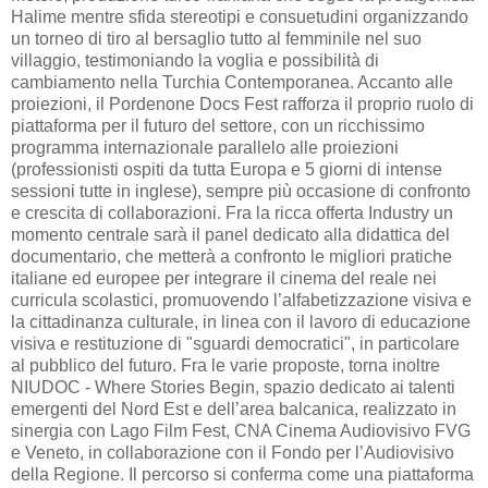
Halime mentre sfida stereotipi e consuetudini organizzando
un torneo di tiro al bersaglio tutto al femminile nel suo
villaggio, testimoniando la voglia e possibilità di
cambiamento nella Turchia Contemporanea. Accanto alle
proiezioni, il Pordenone Docs Fest rafforza il proprio ruolo di
piattaforma per il futuro del settore, con un ricchissimo
programma internazionale parallelo alle proiezioni
(professionisti ospiti da tutta Europa e 5 giorni di intense
sessioni tutte in inglese), sempre più occasione di confronto
e crescita di collaborazioni. Fra la ricca offerta Industry un
momento centrale sarà il panel dedicato alla didattica del
documentario, che metterà a confronto le migliori pratiche
italiane ed europee per integrare il cinema del reale nei
curricula scolastici, promuovendo l’alfabetizzazione visiva e
la cittadinanza culturale, in linea con il lavoro di educazione
visiva e restituzione di "sguardi democratici", in particolare
al pubblico del futuro. Fra le varie proposte, torna inoltre
NIUDOC - Where Stories Begin, spazio dedicato ai talenti
emergenti del Nord Est e dell’area balcanica, realizzato in
sinergia con Lago Film Fest, CNA Cinema Audiovisivo FVG
e Veneto, in collaborazione con il Fondo per l’Audiovisivo
della Regione. Il percorso si conferma come una piattaforma