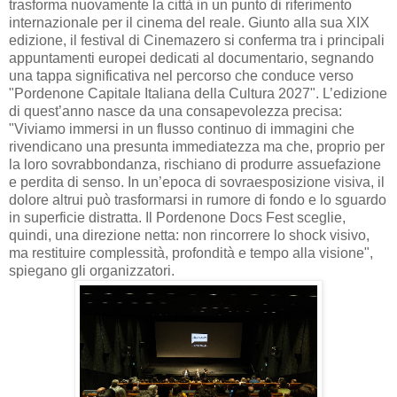
trasforma nuovamente la città in un punto di riferimento
internazionale per il cinema del reale. Giunto alla sua XIX
edizione, il festival di Cinemazero si conferma tra i principali
appuntamenti europei dedicati al documentario, segnando
una tappa significativa nel percorso che conduce verso
"Pordenone Capitale Italiana della Cultura 2027". L’edizione
di quest’anno nasce da una consapevolezza precisa:
"Viviamo immersi in un flusso continuo di immagini che
rivendicano una presunta immediatezza ma che, proprio per
la loro sovrabbondanza, rischiano di produrre assuefazione
e perdita di senso. In un’epoca di sovraesposizione visiva, il
dolore altrui può trasformarsi in rumore di fondo e lo sguardo
in superficie distratta. Il Pordenone Docs Fest sceglie,
quindi, una direzione netta: non rincorrere lo shock visivo,
ma restituire complessità, profondità e tempo alla visione",
spiegano gli organizzatori.