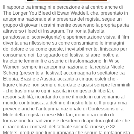
Il rapporto tra immagini e percezione è al centro anche di
The Longer You Bleed di Ewan Waddell, che, presentato in
anteprima nazionale alla presenza del regista, segue un
gruppo di giovani ucraini mentre osservano la propria patria
attraverso i feed di Instagram. Tra ironia (talvolta
paradossale, sconvolgente) e sperimentazione visiva, il film
diventa una riflessione su come consumiamo le immagini
del dolore e su come queste, inevitabilmente, finiscano per
consumare noi. Lo sguardo del festival si apre inoltre a
traiettorie femminili e a storie di trasformazione. In Wise
Women, sempre in anteprima nazionale, la regista Nicole
Scherg (presente al festival) accompagna lo spettatore tra
Etiopia, Brasile e Austria, accanto a cinque ostetriche -
figure chiave non sempre ricordate e quasi sempre femminili
- che trasformano ogni nascita in un gesto di libertà e
responsabilità, ricordando come il modo in cui veniamo al
mondo contribuisca a definire il nostro futuro. Il programma
prevede anche l’anteprima nazionale di Confessions of a
Mole della regista cinese Mo Tan, ironico racconto di
formazione tra tradizione e desiderio di apertura globale che
ci racconta i contrasti dell’attuale società cinese, e 32
Meters, produzione turco-iraniana che segue la protagonista