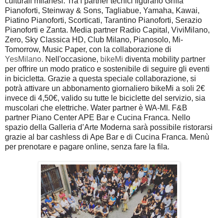
culturali milanesi. Tra i partner tecnici figurano Griffa
Pianoforti, Steinway & Sons, Tagliabue, Yamaha, Kawai,
Piatino Pianoforti, Scorticati, Tarantino Pianoforti, Serazio
Pianoforti e Zanta. Media partner Radio Capital, ViviMilano,
Zero, Sky Classica HD, Club Milano, Pianosolo, Mi-
Tomorrow, Music Paper, con la collaborazione di
YesMilano.
Nell'occasione,
bikeMi
diventa mobility partner
per offrire un modo pratico e sostenibile di seguire gli eventi
in bicicletta. Grazie a questa speciale collaborazione, si
potrà attivare un abbonamento giornaliero bikeMi a soli 2€
invece di 4,50€, valido su tutte le biciclette del servizio, sia
muscolari che elettriche. Water partner è WA-MI. F&B
partner Piano Center APE Bar e Cucina Franca. Nello
spazio della Galleria d’Arte Moderna sarà possibile ristorarsi
grazie al bar cashless di Ape Bar e di Cucina Franca. Menù
per prenotare e pagare online, senza fare la fila.