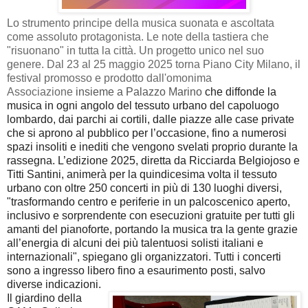
Lo strumento principe della musica suonata e ascoltata
come assoluto protagonista. Le note della tastiera che
"risuonano" in tutta la città. Un progetto unico nel suo
genere. Dal 23 al 25 maggio 2025 torna Piano City Milano, il
festival promosso e prodotto dall'omonima
Associazione
insieme a Palazzo Marino
che diffonde la
musica in ogni angolo del tessuto urbano del capoluogo
lombardo, dai parchi ai cortili, dalle piazze alle case private
che si aprono al pubblico per l’occasione, fino a numerosi
spazi insoliti e inediti che vengono svelati proprio durante la
rassegna. L’edizione 2025, diretta da Ricciarda Belgiojoso e
Titti Santini, animerà per la quindicesima volta il tessuto
urbano con oltre 250 concerti in più di 130 luoghi diversi,
"trasformando centro e periferie in un palcoscenico aperto,
inclusivo e sorprendente con esecuzioni gratuite per tutti gli
amanti del pianoforte, portando la musica tra la gente grazie
all’energia di alcuni dei più talentuosi solisti italiani e
internazionali", spiegano gli organizzatori. Tutti i concerti
sono a ingresso libero fino a esaurimento posti, salvo
diverse indicazioni.
Il giardino della