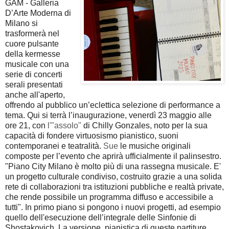
GAM - Galleria
D’Arte Moderna di
Milano si
trasformerà nel
cuore pulsante
della kermesse
musicale con una
serie di concerti
serali presentati
anche all'aperto,
offrendo al pubblico un’eclettica selezione di performance a
tema. Qui si terrà l’inaugurazione, venerdì 23 maggio alle
ore 21, con
l'"assolo"
di Chilly Gonzales, noto per la sua
capacità di fondere virtuosismo pianistico, suoni
contemporanei e teatralità.
Sue
le musiche originali
composte per l’evento che aprirà ufficialmente il palinsestro.
"Piano City Milano è molto più di una rassegna musicale. E'
un progetto culturale condiviso, costruito grazie a una solida
rete di collaborazioni tra istituzioni pubbliche e realtà private,
che rende possibile un programma diffuso e accessibile a
tutti". In primo piano si pongono i nuovi progetti, ad esempio
quello dell'esecuzione dell
’integrale delle Sinfonie di
Shostakovich. La versione pianistica di queste partiture