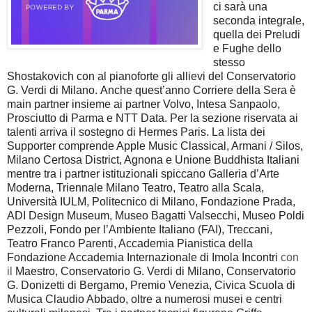
ci sarà una
seconda integrale,
quella dei Preludi
e Fughe dello
stesso
Shostakovich con al pianoforte gli allievi del Conservatorio
G. Verdi di Milano.
Anche quest’anno Corriere della Sera è
main partner insieme ai partner Volvo, Intesa Sanpaolo,
Prosciutto di Parma e NTT Data. Per la sezione riservata ai
talenti arriva il sostegno di Hermes Paris. La lista dei
Supporter comprende Apple Music Classical, Armani / Silos,
Milano Certosa District, Agnona e Unione Buddhista Italiani
mentre tra i partner istituzionali spiccano Galleria d’Arte
Moderna, Triennale Milano Teatro, Teatro alla Scala,
Università IULM, Politecnico di Milano, Fondazione Prada,
ADI Design Museum, Museo Bagatti Valsecchi, Museo Poldi
Pezzoli, Fondo per l’Ambiente Italiano (FAI), Treccani,
Teatro Franco Parenti, Accademia Pianistica della
Fondazione Accademia Internazionale di Imola Incontri
con
il
Maestro, Conservatorio G. Verdi di Milano, Conservatorio
G. Donizetti di Bergamo, Premio Venezia, Civica Scuola di
Musica Claudio Abbado, oltre a numerosi musei e centri