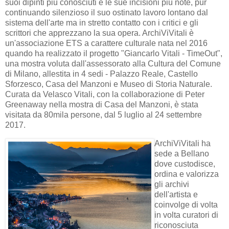
suoi dipinti più conosciuti e le sue incisioni più note, pur
continuando silenzioso il suo ostinato lavoro lontano dal
sistema dell'arte ma in stretto contatto con i critici e gli
scrittori che apprezzano la sua opera. ArchiViVitali è
un'associazione ETS a carattere culturale nata nel 2016
quando ha realizzato il progetto "Giancarlo Vitali - TimeOut",
una mostra voluta dall'assessorato alla Cultura del Comune
di Milano, allestita in 4 sedi - Palazzo Reale, Castello
Sforzesco, Casa del Manzoni e Museo di Storia Naturale.
Curata da Velasco Vitali, con la collaborazione di Peter
Greenaway nella mostra di Casa del Manzoni, è stata
visitata da 80mila persone, dal 5 luglio al 24 settembre
2017.
ArchiViVitali ha
sede a Bellano
dove custodisce,
ordina e valorizza
gli archivi
dell'artista e
coinvolge di volta
in volta curatori di
riconosciuta