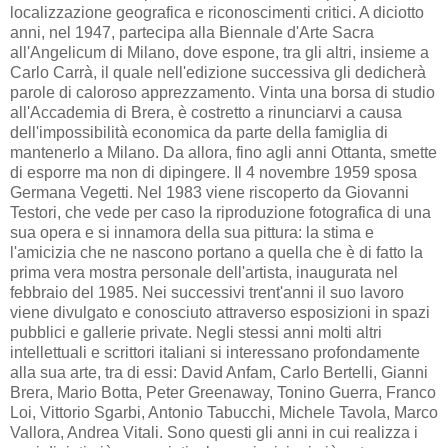
localizzazione geografica e riconoscimenti critici. A diciotto
anni, nel 1947, partecipa alla Biennale d'Arte Sacra
all'Angelicum di Milano, dove espone, tra gli altri, insieme a
Carlo Carrà, il quale nell'edizione successiva gli dedicherà
parole di caloroso apprezzamento. Vinta una borsa di studio
all'Accademia di Brera, è costretto a rinunciarvi a causa
dell'impossibilità economica da parte della famiglia di
mantenerlo a Milano. Da allora, fino agli anni Ottanta, smette
di esporre ma non di dipingere. Il 4 novembre 1959 sposa
Germana Vegetti. Nel 1983 viene riscoperto da Giovanni
Testori, che vede per caso la riproduzione fotografica di una
sua opera e si innamora della sua pittura: la stima e
l'amicizia che ne nascono portano a quella che è di fatto la
prima vera mostra personale dell'artista, inaugurata nel
febbraio del 1985. Nei successivi trent'anni il suo lavoro
viene divulgato e conosciuto attraverso esposizioni in spazi
pubblici e gallerie private. Negli stessi anni molti altri
intellettuali e scrittori italiani si interessano profondamente
alla sua arte, tra di essi: David Anfam, Carlo Bertelli, Gianni
Brera, Mario Botta, Peter Greenaway, Tonino Guerra, Franco
Loi, Vittorio Sgarbi, Antonio Tabucchi, Michele Tavola, Marco
Vallora, Andrea Vitali. Sono questi gli anni in cui realizza i