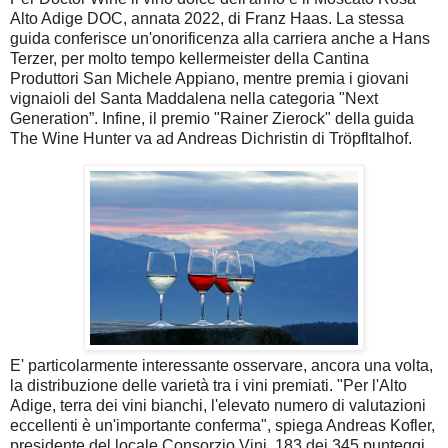
Alto Adige DOC, annata 2022, di Franz Haas. La stessa
guida conferisce un'onorificenza alla carriera anche a Hans
Terzer, per molto tempo kellermeister della Cantina
Produttori San Michele Appiano, mentre premia i giovani
vignaioli del Santa Maddalena nella categoria "Next
Generation”. Infine, il premio "Rainer Zierock" della guida
The Wine Hunter va ad Andreas Dichristin di Tröpfltalhof.
E' particolarmente interessante osservare, ancora una volta,
la distribuzione delle varietà tra i vini premiati. "Per l'Alto
Adige, terra dei vini bianchi, l'elevato numero di valutazioni
eccellenti è un'importante conferma", spiega Andreas Kofler,
presidente del locale Consorzio Vini. 183 dei 345 punteggi