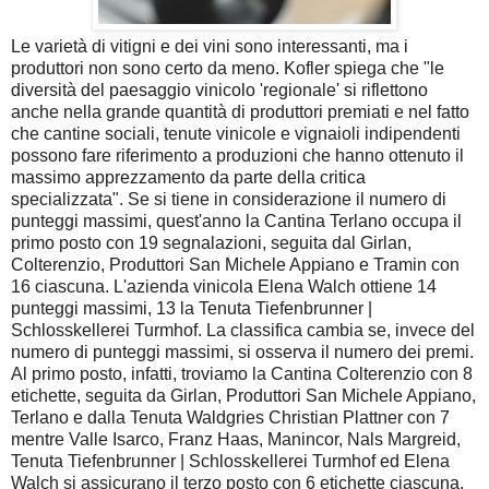
Le varietà di vitigni e dei vini sono interessanti, ma i
produttori non sono certo da meno. Kofler spiega che "le
diversità del paesaggio vinicolo 'regionale' si riflettono
anche nella grande quantità di produttori premiati e nel fatto
che cantine sociali, tenute vinicole e vignaioli indipendenti
possono fare riferimento a produzioni che hanno ottenuto il
massimo apprezzamento da parte della critica
specializzata".
Se si tiene in considerazione il numero di
punteggi massimi, quest'anno la Cantina Terlano occupa il
primo posto con 19 segnalazioni, seguita dal Girlan,
Colterenzio, Produttori San Michele Appiano e Tramin con
16 ciascuna. L'azienda vinicola Elena Walch ottiene 14
punteggi massimi, 13 la Tenuta Tiefenbrunner |
Schlosskellerei Turmhof. La classifica cambia se, invece del
numero di punteggi massimi, si osserva il numero dei premi.
Al primo posto, infatti, troviamo la Cantina Colterenzio con 8
etichette, seguita da Girlan, Produttori San Michele Appiano,
Terlano e dalla Tenuta Waldgries Christian Plattner con 7
mentre Valle Isarco, Franz Haas, Manincor, Nals Margreid,
Tenuta Tiefenbrunner | Schlosskellerei Turmhof ed Elena
Walch si assicurano il terzo posto con 6 etichette ciascuna.