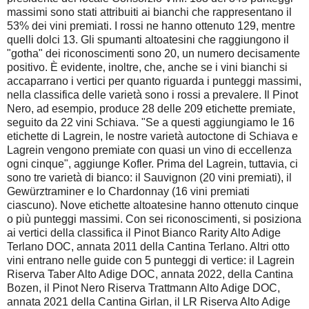
massimi sono stati attribuiti ai bianchi che rappresentano il
53% dei vini premiati. I rossi ne hanno ottenuto 129, mentre
quelli dolci 13. Gli spumanti altoatesini che raggiungono il
"gotha" dei riconoscimenti sono 20, un numero decisamente
positivo.
È evidente, inoltre, che, anche se i vini bianchi si
accaparrano i vertici per quanto riguarda i punteggi massimi,
nella classifica delle varietà sono i rossi a prevalere. Il Pinot
Nero, ad esempio, produce 28 delle 209 etichette premiate,
seguito da 22 vini Schiava. "Se a questi aggiungiamo le 16
etichette di Lagrein, le nostre varietà autoctone di Schiava e
Lagrein vengono premiate con quasi un vino di eccellenza
ogni cinque", aggiunge Kofler. Prima del Lagrein, tuttavia, ci
sono tre varietà di bianco: il Sauvignon (20 vini premiati), il
Gewürztraminer e lo Chardonnay (16 vini premiati
ciascuno). N
ove etichette altoatesine hanno ottenuto cinque
o più punteggi massimi. Con sei riconoscimenti, si posiziona
ai vertici della classifica il Pinot Bianco Rarity Alto Adige
Terlano DOC, annata 2011 della Cantina Terlano. Altri otto
vini entrano nelle guide con 5 punteggi di vertice: il Lagrein
Riserva Taber Alto Adige DOC, annata 2022, della Cantina
Bozen, il Pinot Nero Riserva Trattmann Alto Adige DOC,
annata 2021 della Cantina Girlan, il LR Riserva Alto Adige