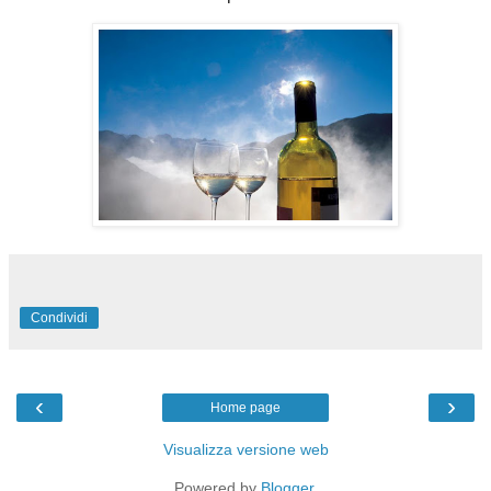
Condividi
‹
›
Home page
Visualizza versione web
Powered by
Blogger
.