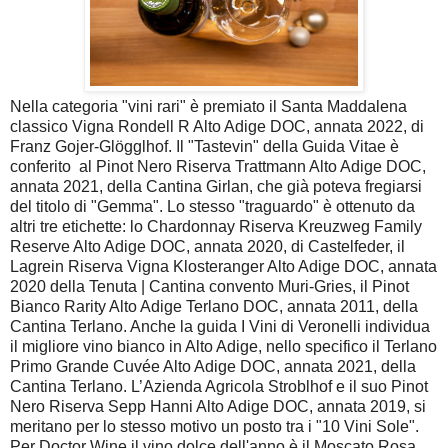
Nella categoria "vini rari" è premiato il Santa Maddalena
classico Vigna Rondell R Alto Adige DOC, annata 2022, di
Franz Gojer-Glögglhof. Il "Tastevin" della Guida Vitae è
conferito al Pinot Nero Riserva Trattmann Alto Adige DOC,
annata 2021, della Cantina Girlan, che già poteva fregiarsi
del titolo di "Gemma". Lo stesso "traguardo" è ottenuto da
altri tre etichette: lo Chardonnay Riserva Kreuzweg Family
Reserve Alto Adige DOC, annata 2020, di Castelfeder, il
Lagrein Riserva Vigna Klosteranger Alto Adige DOC, annata
2020 della Tenuta | Cantina convento Muri-Gries, il Pinot
Bianco Rarity Alto Adige Terlano DOC, annata 2011, della
Cantina Terlano. Anche la guida I Vini di Veronelli individua
il migliore vino bianco in Alto Adige, nello specifico il Terlano
Primo Grande Cuvée Alto Adige DOC, annata 2021, della
Cantina Terlano. L’Azienda Agricola Stroblhof e il suo Pinot
Nero Riserva Sepp Hanni Alto Adige DOC, annata 2019, si
meritano per lo stesso motivo un posto tra i "10 Vini Sole".
Per Doctor Wine il vino dolce dell'anno è il Moscato Rosa