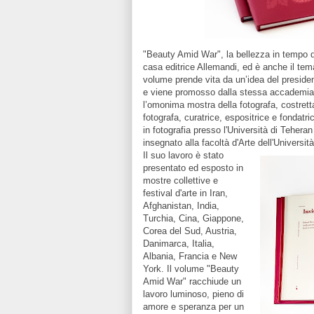
"Beauty Amid War", la bellezza in tempo di 
casa editrice Allemandi, ed è anche il tem
volume prende vita da un’idea del presiden
e viene promosso dalla stessa accademia, c
l’omonima mostra della fotografa, costretta
fotografa, curatrice, espositrice e fondatr
in fotografia presso l'Università di Tehera
insegnato alla facoltà d'Arte dell'Universit
Il suo lavoro è stato
presentato ed esposto in
mostre collettive e
festival d'arte in Iran,
Afghanistan, India,
Turchia, Cina, Giappone,
Corea del Sud, Austria,
Danimarca, Italia,
Albania, Francia e New
York. Il volume "Beauty
Amid War" racchiude un
lavoro luminoso, pieno di
amore e speranza per un