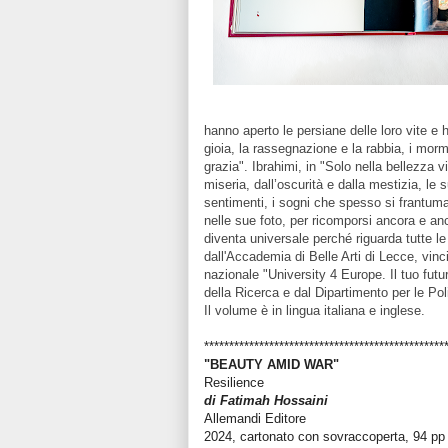
hanno aperto le persiane delle loro vite e h
gioia, la rassegnazione e la rabbia, i mormor
grazia". Ibrahimi, in "Solo nella bellezza 
miseria, dall’oscurità e dalla mestizia, le s
sentimenti, i sogni che spesso si frantum
nelle sue foto, per ricomporsi ancora e an
diventa universale perché riguarda tutte 
dall'Accademia di Belle Arti di Lecce, vin
nazionale "University 4 Europe. Il tuo futur
della Ricerca e dal Dipartimento per le Pol
Il volume è in lingua italiana e inglese.
************************************************
"BEAUTY AMID WAR"
Resilience
di Fatimah Hossaini
Allemandi Editore
2024, cartonato con sovraccoperta, 94 pp