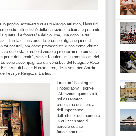
 suo popolo. Attraverso questo viaggio artistico, Hossaini
rompendo tutti i cliché della narrazione odierna e portando
la guerra. Le fotografie del volume, una dopo l’altra,
quotidianità e l’universo delle donne afghane pieno di
habitat naturali, ora come protagoniste e non come vittime.
tare sono state molto diverse e probabilmente più difficili
ra parte del mondo", scrive l'autrice nell’introduzione. Nel
rtista, sono accompagnate dai contributi del fotografo Reza
Belle Arti di Lecce Nunzio Fiore, della scrittrice Anilda
ara e Fevsiye Rahgozar Barlas.
Fiore, in "Painting or
Photography", scrive:
"Attraverso questi volti,
noi osservatori,
prendiamo coscienza
dell’importanza
dell’attimo, del momento
in cui rischiamo di
perdere quanto
faticosamente