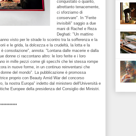
conquistato o quanto,
altrettanto tenacemente,
ci sforziamo di
conservare". In "Ferite
invisibili" saggio a due
mani di Rachel e Reza
Deghati: "Un mattino
anno visto per le strade lo scontro tra la sofferenza e la
ii e le grida, la dolcezza e la crudeltà, la lotta e la
vi è consolazione", annota: "Lontana dalle macerie e dalla
ue donne ci raccontano altro: le loro ferite e i loro
ano in mille pezzi come gli specchi che lei stessa rompe
cora in nuove forme, in un continuo reinventarsi che
le donne del mondo". La pubblicazione è promossa
citrice proprio con Beauty Amid War del concorso
o, la nostra Europa" indetto dal ministero dell'Università e
itiche Europee della presidenza del Consiglio dei Ministri.
************