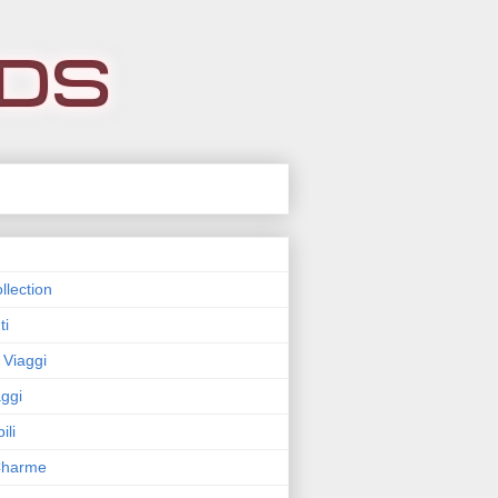
llection
ti
 Viaggi
ggi
ili
 Charme