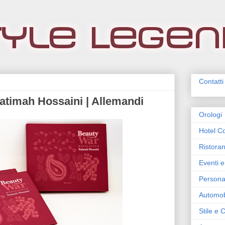
Contatti
atimah Hossaini | Allemandi
Orologi
Hotel Co
Ristoran
Eventi e
Persona
Automob
Stile e