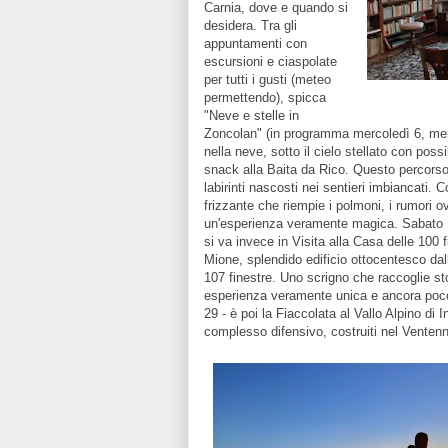
Carnia, dove e quando si
desidera. Tra gli
appuntamenti con
escursioni e ciaspolate
per tutti i gusti (meteo
permettendo), spicca
"Neve e stelle in
Zoncolan" (in programma mercoledì 6, mer
nella neve, sotto il cielo stellato con possi
snack alla Baita da Rico. Questo percorso o
labirinti nascosti nei sentieri imbiancati. C
frizzante che riempie i polmoni, i rumori o
un'esperienza veramente magica. Sabato 
si va invece in Visita alla Casa delle 100 
Mione, splendido edificio ottocentesco dal
107 finestre. Uno scrigno che raccoglie stor
esperienza veramente unica e ancora poco 
29 - è poi la Fiaccolata al Vallo Alpino di I
complesso difensivo, costruiti nel Ventenn