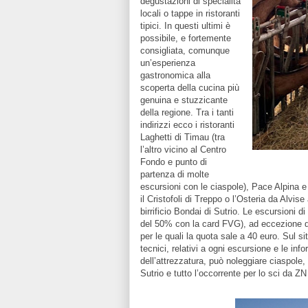
degustazioni di specialità
locali o tappe in ristoranti
tipici. In questi ultimi è
possibile, e fortemente
consigliata, comunque
un’esperienza
gastronomica alla
scoperta della cucina più
genuina e stuzzicante
della regione. Tra i tanti
indirizzi ecco i ristoranti
Laghetti di Timau (tra
l’altro vicino al Centro
Fondo e punto di
partenza di molte
escursioni con le ciaspole), Pace Alpina e 
il Cristofoli di Treppo o l’Osteria da Alvise 
birrificio Bondai di Sutrio. Le escursioni 
del 50% con la card FVG), ad eccezione di
per le quali la quota sale a 40 euro. Sul s
tecnici, relativi a ogni escursione e le i
dell’attrezzatura, può noleggiare ciaspole, 
Sutrio e tutto l’occorrente per lo sci da 