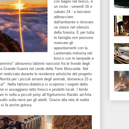
con bagno nel bosco, è
un invito - venerdì 16 e
sabato 24 - a lasciarsi
abbracciare
dall'ambiente e ritrovare
se stessi nel silenzio
della foresta. E per tutta
la famiglia non possono
mancare gli
appuntamenti con la
Lanternata notturna nel
bosco con le lampade a
ammino" attraverso labirinti nascosti fra le fronde degli
della Grande Guerra nel verde della Torre Moscarda. Nel
t realizzate durante le residenze artistiche del progetto
 Novità per i piccoli amanti degli animali, domenica 25 a
. Nella fattoria didattica si scoprono i segreti della
ine si assaggiano latte fresco e prodotti locali. I bimbi
e in sella a piccoli pony all’Agriturismo Randis ad Arta
lo sulla neve per gli adulti. Grazie alla rete di realtà
 si fa anche golosa.