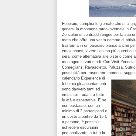
Febbraio, complici le giornate che si allun
godersi la montagna tardo-invernale in Car
Zoncolan si contraddistingue per la sua un
meta che offre una vasta gamma di attività 
trasforma in un paradiso bianco anche per 
emozionarsi, vivere l’anima più autentica
sera, come alternativa alle piste o come ap
montagna in vari modi. Con Visit Zoncolan
Comeglians, Ravascletto, Paluzza, Sutrio e
possibilità per trascorrere momenti suggest
calendario Experience di
febbraio gli appuntamenti
sono davvero tanti ed
irresistibili, adatti a tutte
le età e aspettative. E se
non bastasse, con un
minimo di 2 partecipanti e
un costo a partire da 15 €
a persona, è possibile
richiedere escursioni
personalizzate in tutta la