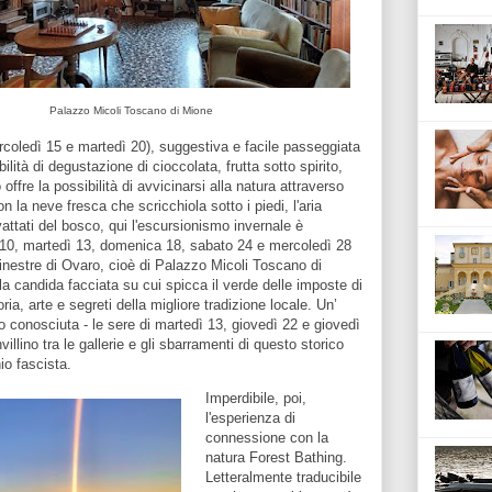
Palazzo Micoli Toscano di Mione
coledì 15 e martedì 20), suggestiva e facile passeggiata
bilità di degustazione di cioccolata, frutta sotto spirito,
ffre la possibilità di avvicinarsi alla natura attraverso
on la neve fresca che scricchiola sotto i piedi, l'aria
vattati del bosco, qui l'escursionismo invernale è
10, martedì 13, domenica 18, sabato 24 e mercoledì 28
finestre di Ovaro, cioè di Palazzo Micoli Toscano di
la candida facciata su cui spicca il verde delle imposte di
ia, arte e segreti della migliore tradizione locale. Un’
conosciuta - le sere di martedì 13, giovedì 22 e giovedì
nvillino tra le gallerie e gli sbarramenti di questo storico
io fascista.
Imperdibile, poi,
l'esperienza di
connessione con la
natura Forest Bathing.
Letteralmente traducibile