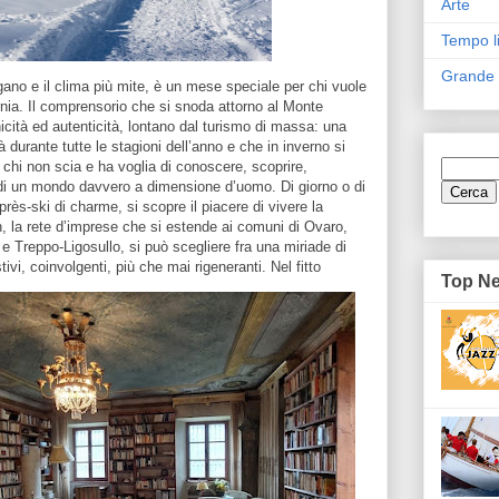
Arte
Tempo l
Grande
gano e il clima più mite, è un mese speciale per chi vuole
nia. Il comprensorio che si snoda attorno al Monte
icità ed autenticità, lontano dal turismo di massa: una
durante tutte le stagioni dell’anno e che in inverno si
chi non scia e ha voglia di conoscere, scoprire,
 di un mondo davvero a dimensione d’uomo. Di giorno o di
rès-ski di charme, si scopre il piacere di vivere la
, la rete d’imprese che si estende ai comuni di Ovaro,
 Treppo-Ligosullo, si può scegliere fra una miriade di
ivi, coinvolgenti, più che mai rigeneranti.
Nel fitto
Top N