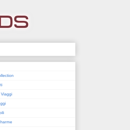
llection
ti
 Viaggi
ggi
ili
 Charme