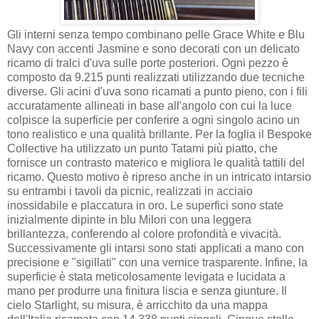
Gli interni senza tempo combinano pelle Grace White e Blu
Navy con accenti Jasmine e sono decorati con un delicato
ricamo di tralci d'uva sulle porte posteriori. Ogni pezzo è
composto da 9.215 punti realizzati utilizzando due tecniche
diverse. Gli acini d'uva sono ricamati a punto pieno, con i fili
accuratamente allineati in base all'angolo con cui la luce
colpisce la superficie per conferire a ogni singolo acino un
tono realistico e una qualità brillante. Per la foglia il Bespoke
Collective ha utilizzato un punto Tatami più piatto, che
fornisce un contrasto materico e migliora le qualità tattili del
ricamo. Questo motivo è ripreso anche in un intricato intarsio
su entrambi i tavoli da picnic, realizzati in acciaio
inossidabile e placcatura in oro. Le superfici sono state
inizialmente dipinte in blu Milori con una leggera
brillantezza, conferendo al colore profondità e vivacità.
Successivamente gli intarsi sono stati applicati a mano con
precisione e "sigillati" con una vernice trasparente. Infine, la
superficie è stata meticolosamente levigata e lucidata a
mano per produrre una finitura liscia e senza giunture. Il
cielo Starlight, su misura, è arricchito da una mappa