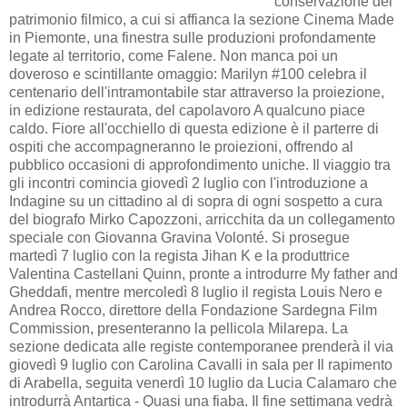
conservazione del
patrimonio filmico, a cui si affianca la sezione Cinema Made
in Piemonte, una finestra sulle produzioni profondamente
legate al territorio, come Falene. Non manca poi un
doveroso e scintillante omaggio: Marilyn #100 celebra il
centenario dell'intramontabile star attraverso la proiezione,
in edizione restaurata, del capolavoro A qualcuno piace
caldo. Fiore all'occhiello di questa edizione è il parterre di
ospiti che accompagneranno le proiezioni, offrendo al
pubblico occasioni di approfondimento uniche. Il viaggio tra
gli incontri comincia giovedì 2 luglio con l'introduzione a
Indagine su un cittadino al di sopra di ogni sospetto a cura
del biografo Mirko Capozzoni, arricchita da un collegamento
speciale con Giovanna Gravina Volonté. Si prosegue
martedì 7 luglio con la regista Jihan K e la produttrice
Valentina Castellani Quinn, pronte a introdurre My father and
Gheddafi, mentre mercoledì 8 luglio il regista Louis Nero e
Andrea Rocco, direttore della Fondazione Sardegna Film
Commission, presenteranno la pellicola Milarepa. La
sezione dedicata alle registe contemporanee prenderà il via
giovedì 9 luglio con Carolina Cavalli in sala per Il rapimento
di Arabella, seguita venerdì 10 luglio da Lucia Calamaro che
introdurrà Antartica - Quasi una fiaba. Il fine settimana vedrà