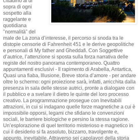
cittadino al di
sopra di ogni
sospetto alla
raggelante e
quotidiana
"normalità" del
male de La zona d’interesse, il percorso si snoda tra le
distopie censorie di Fahrenheit 451 e le derive geopolitiche
e personali di My father and Gheddafi. Con Soggettive
d’autrice, l’attenzione si sposta sulla forza narrativa delle
registe del nostro panorama contemporaneo. Quattro
appuntamenti esclusivi - Il rapimento di Arabella, Antartica,
Quasi una fiaba, Illusione, Breve storia d’amore - per andare
oltre lo schermo: ogni proiezione sarà, infatti, arricchita dalla
presenza in sala delle stesse autrici, pronte a dialogare con
il pubblico e a svelare il dietro le quinte del loro processo
creativo. La programmazione prosegue con Inevitabili
attrazioni, in cui si indagano quelle forze magnetiche a cui è
impossibile opporsi, legami che sfidano le convenzioni
sociali, le barriere biologiche e persino la stessa ragione.
Un’esplorazione di quel territorio misterioso e magnetico in
cui il desiderio si fa assoluto, bizzarro, travolgente e,
appunto, inevitabile. Attraverso sei capolavori della storia