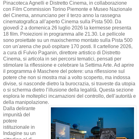
Pinacoteca Agnelli e Distretto Cinema, in collaborazione
con Film Commission Torino Piemonte e Museo Nazionale
del Cinema, annunciano per il terzo anno la rassegna
cinematografica all’aperto Cinema sulla Pista 500. Da
giovedì 2 a domenica 26 luglio 2026 la kermesse presenta
18 film. Proiezioni in programma alle 21.30. Le pellicole
sono proiettate su un maxischermo montato sulla Pista 500
con un'arena che può ospitare 170 posti. Il cartellone 2026,
a cura di Fulvio Paganin, direttore artistico di Distretto
Cinema, si articola in sei percorsi tematici, pensati per
stimolare la riflessione e celebrare la Settima Arte. Ad aprire
il programma è Maschere del potere: una riflessione sul
potere che non si mostra mai a volto scoperto, ma indossa
divise, si nasconde dietro la burocrazia, si traveste da utopia
o si scherma dietro l’illusione della legalità. Questa sezione
esplora le molteplici incarnazioni del controllo, dell’autorità e
della manipolazione.
Dalla delirante
impunità del
potere
istituzionale in
Indagine su un