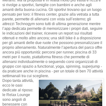
Merano. Ma la proposta è in realtà molto più vasta e ricca e
si rivolge a sportivi, famiglie con bambini e anche agli
amanti della buona cucina. Gli sportivi trovano qui un luogo
pensato per loro: il fitness center, grazie alla vetrata a tutta
parete, permette di allenarsi con vista sull’esterno; gli
attrezzi Technogym sono tutti di ultima generazione mentre
l’app dedicata permette di memorizzare i propri dati, seguire
le indicazioni del trainer, ricevere un report sui risultati
ottenuti e molto altro ancora; una skill bike è a disposizione
per gli amanti delle due ruote che possono presonalizzare il
proprio allenamento. Naturalmente l’apertura del parco offre
ancora più opportunità: percorsi per runner, piscina di 33
metri per il nuoto, piattaforma fitness che permette di
allenarsi individualmente o seguendo corsi organizzati di
gruppo con spazio a functional, yoga, spinning, superjump -
da praticare anche in piscina - per un totale di ben 70 attività
settimanali tra cui scegliere.
Dopo tanta attività,
ecco le oasi
dedicate al riposo:
le Relax Lounge
sono angoli di
benessere con