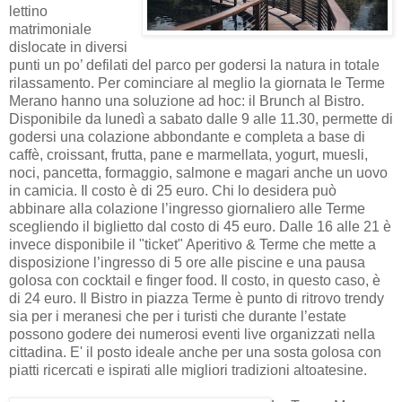
lettino
matrimoniale
dislocate in diversi
punti un po’ defilati del parco per godersi la natura in totale
rilassamento. Per cominciare al meglio la giornata le Terme
Merano hanno una soluzione ad hoc: il Brunch al Bistro.
Disponibile da lunedì a sabato dalle 9 alle 11.30, permette di
godersi una colazione abbondante e completa a base di
caffè, croissant, frutta, pane e marmellata, yogurt, muesli,
noci, pancetta, formaggio, salmone e magari anche un uovo
in camicia. Il costo è di 25 euro. Chi lo desidera può
abbinare alla colazione l’ingresso giornaliero alle Terme
scegliendo il biglietto dal costo di 45 euro. Dalle 16 alle 21 è
invece disponibile il "ticket" Aperitivo & Terme che mette a
disposizione l’ingresso di 5 ore alle piscine e una pausa
golosa con cocktail e finger food. Il costo, in questo caso, è
di 24 euro. Il Bistro in piazza Terme è punto di ritrovo trendy
sia per i meranesi che per i turisti che durante l’estate
possono godere dei numerosi eventi live organizzati nella
cittadina. E' il posto ideale anche per una sosta golosa con
piatti ricercati e ispirati alle migliori tradizioni altoatesine.