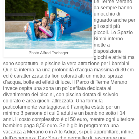
Le Terme Merano
da sempre hanno
un occhio di
riguardo anche per
gli ospiti più
piccoli. Lo Spazio
Bimbi interno
mette a
disposizione
Photo Alfred Tschager
giochi e attività ma
sono soprattutto le piscine la vera attrazione per i bambini.
Quella interna ha una profondità d’acqua massima di 30 cm
ed è caratterizzata da fiori colorati alti un metro, spruzzi
d’acqua, bolle ed effetti di luce. Il Parco di Terme Merano
invece ospita una zona un po’ defilata dedicata al
divertimento dei piccini, con piscina dotata di scivolo
colorato e area giochi attrezzata. Una formula
particolarmente vantaggiosa è Famiglia estate per un
minimo 3 persone di cui 2 adulti e un bambino sotto i 14
anni. Il costo complessivo è di 50 euro, mentre ogni ulteriore
bambino paga 8,50 euro. Se è già in programma una
vacanza a Merano o in Alto Adige, si può approfittare, infine,
dell'esperienza Day Spa che permette di trascorrere una