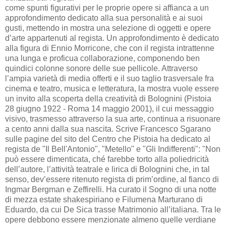
come spunti figurativi per le proprie opere si affianca a un
approfondimento dedicato alla sua personalità e ai suoi
gusti, mettendo in mostra una selezione di oggetti e opere
d’arte appartenuti al regista. Un approfondimento è dedicato
alla figura di Ennio Morricone, che con il regista intrattenne
una lunga e proficua collaborazione, componendo ben
quindici colonne sonore delle sue pellicole. Attraverso
l’ampia varietà di media offerti e il suo taglio trasversale fra
cinema e teatro, musica e letteratura, la mostra vuole essere
un invito alla scoperta della creatività di Bolognini (Pistoia
28 giugno 1922 - Roma 14 maggio 2001), il cui messaggio
visivo, trasmesso attraverso la sua arte, continua a risuonare
a cento anni dalla sua nascita. Scrive Francesco Sgarano
sulle pagine del sito del Centro che Pistoia ha dedicato al
regista de "Il Bell'Antonio", "Metello" e "Gli Indifferenti": "Non
può essere dimenticata, ché farebbe torto alla poliedricità
dell’autore, l’attività teatrale e lirica di Bolognini che, in tal
senso, dev’essere ritenuto regista di prim’ordine, al fianco di
Ingmar Bergman e Zeffirelli. Ha curato il Sogno di una notte
di mezza estate shakespiriano e Filumena Marturano di
Eduardo, da cui De Sica trasse Matrimonio all’italiana. Tra le
opere debbono essere menzionate almeno quelle verdiane