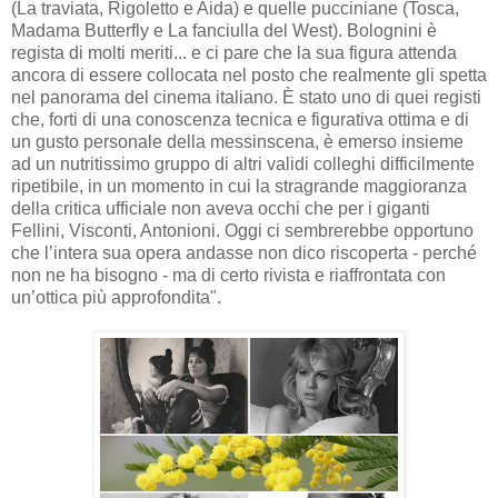
(La traviata, Rigoletto e Aida) e quelle pucciniane (Tosca,
Madama Butterfly e La fanciulla del West). Bolognini è
regista di molti meriti... e ci pare che la sua figura attenda
ancora di essere collocata nel posto che realmente gli spetta
nel panorama del cinema italiano. È stato uno di quei registi
che, forti di una conoscenza tecnica e figurativa ottima e di
un gusto personale della messinscena, è emerso insieme
ad un nutritissimo gruppo di altri validi colleghi difficilmente
ripetibile, in un momento in cui la stragrande maggioranza
della critica ufficiale non aveva occhi che per i giganti
Fellini, Visconti, Antonioni. Oggi ci sembrerebbe opportuno
che l’intera sua opera andasse non dico riscoperta - perché
non ne ha bisogno - ma di certo rivista e riaffrontata con
un’ottica più approfondita".