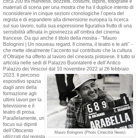
circa 200 tra manifesti, bozzetti, costumi, dipinti, fotografie e
materiali di scena per una mostra che ha il duplice intento di
riconsiderare in cinque sezioni cronologiche l’opera del
regista e di espandere alla dimensione europea la ricerca
sul suo lavoro, sulla sua espressione figurativa frutto di una
sensibilità affinata in giovinezza all’ombra del cinema
francese. Da qui anche il titolo della mostra - "Mauro
Bolognini | Un nouveau regard. Il cinema, il teatro e le arti" -
che mette idealmente l’accento sul contributo che la cultura
d’Oltralpe ha offerto al lavoro del cineasta pistoiese. Il tutto si
articola nelle sedi di Palazzo Buontalenti e dell’Antico
Palazzo dei Vescovi dal 10 novembre 2022 al 26 febbraio
2023.
Il percorso
espositivo spazia
dagli anni della
formazione agli
ultimi lavori per la
televisione e il
teatro di prosa.
Parallelamente, un
focus sui dipinti
dell’Ottocento
Mauro Bolognini (Photo Cinecittà News)
utilizzati dal regista