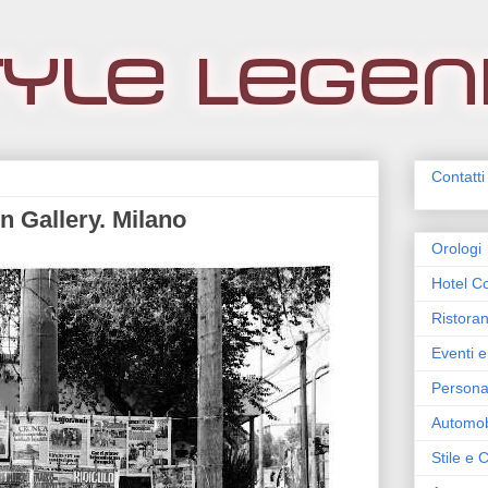
Contatti
n Gallery. Milano
Orologi
Hotel Co
Ristoran
Eventi e
Persona
Automob
Stile e