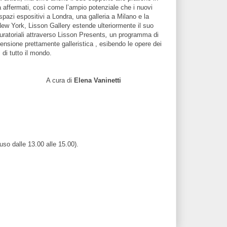
ià affermati, così come l’ampio potenziale che i nuovi
pazi espositivi a Londra, una galleria a Milano e la
ew York, Lisson Gallery estende ulteriormente il suo
uratoriali attraverso Lisson Presents
,
un programma di
nsione prettamente galleristica , esibendo le opere dei
 di tutto il mondo.
a di
Elena Vaninetti
iuso dalle 13.00 alle 15.00).