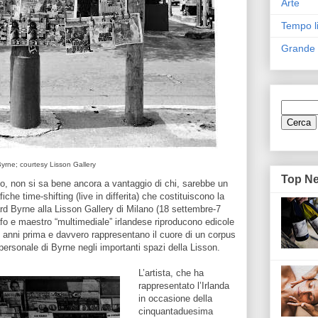
Arte
Tempo l
Grande
yrne; courtesy Lisson Gallery
Top N
eo, non si sa bene ancora a vantaggio di chi, sarebbe un
che time-shifting (live in differita) che costituiscono la
ard Byrne alla Lisson Gallery di Milano (18 settembre-7
o e maestro “multimediale” irlandese riproducono edicole
si anni prima e davvero rappresentano il cuore di un corpus
 personale di Byrne negli importanti spazi della Lisson.
L’artista, che ha
rappresentato l’Irlanda
in occasione della
cinquantaduesima