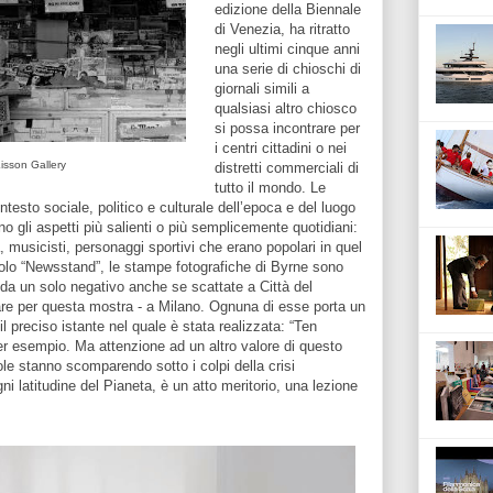
edizione della Biennale
di Venezia, ha ritratto
negli ultimi cinque anni
una serie di chioschi di
giornali simili a
qualsiasi altro chiosco
si possa incontrare per
i centri cittadini o nei
isson Gallery
distretti commerciali di
tutto il mondo. Le
esto sociale, politico e culturale dell’epoca e del luogo
o gli aspetti più salienti o più semplicemente quotidiani:
, musicisti, personaggi sportivi che erano popolari in quel
itolo “Newsstand”, le stampe fotografiche di Byrne sono
 da un solo negativo anche se scattate a Città del
lare per questa mostra - a Milano. Ognuna di esse porta un
 il preciso istante nel quale è stata realizzata: “Ten
r esempio. Ma attenzione ad un altro valore di questo
cole stanno scomparendo sotto i colpi della crisi
ni latitudine del Pianeta, è un atto meritorio, una lezione