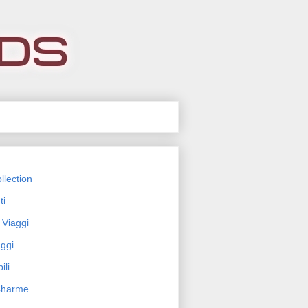
llection
ti
 Viaggi
ggi
ili
 Charme