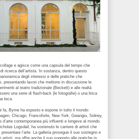
 collage e agisce come una capsula del tempo che
 di ricerca dell’artista. In sostanza, dentro questo
anoramica degli interessi e delle pratiche che
e, presentando lavori che mettono in discussione le
erimenti al teatro tradizionale (Beckett) e alle realtà
ssero una serie di flash-back (le fotografie) o una lirica
na teca.
i fa, Byrne ha esposto e espone in tutto il mondo:
hagen, Chicago, Francoforte, New York, Gwangiu, Sidney,
rie d’arte contemporanea più influenti e longeve al mondo.
cholas Logsdail, ha sostenuto le carriere di artisti che
 presentare l’arte. La galleria prosegue il suo sostegno e
i artisti, ma offre anche il suo supporto alle pratiche in