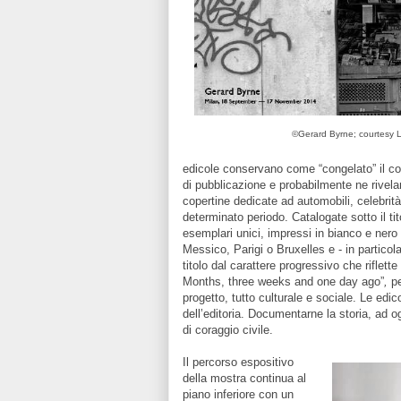
©Gerard Byrne; courtesy L
edicole conservano come “congelato” il cont
di pubblicazione e probabilmente ne rivelan
copertine dedicate ad automobili, celebrità
determinato periodo. Catalogate sotto il t
esemplari unici, impressi in bianco e nero
Messico, Parigi o Bruxelles e - in partico
titolo dal carattere progressivo che riflette
Months, three weeks and one day ago”
,
pe
progetto, tutto culturale e sociale. Le edi
dell’editoria. Documentarne la storia, ad og
di coraggio civile.
Il percorso espositivo
della mostra continua al
piano inferiore con un