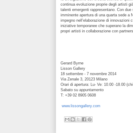
continua evoluzione proprie degli artisti g
talenti emergenti rappresentano. Con due s
imminente apertura di una quarta sede a N
impegno nell’elaborazione di innovazioni c
iniziative temporanee che superano la dime
propri artisti in collaborazione con partners
A cur
Gerard Byrne
Lisson Gallery
18 settembre - 7 novembre 2014
Via Zenale 3, 20123 Milano
Orari di apertura: Lu- Ve: 10.00 -18.00
(ch
Sabato su appuntamento
T: +39 02 8905 0608
www.lissongallery.com