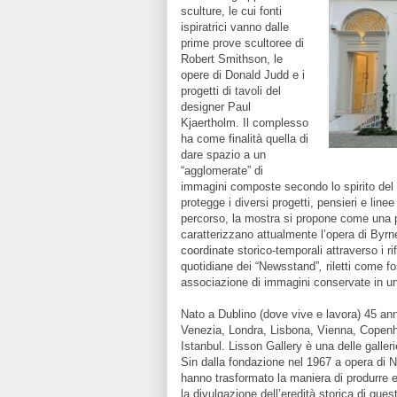
sculture, le cui fonti
ispiratrici vanno dalle
prime prove scultoree di
Robert Smithson, le
opere di Donald Judd e i
progetti di tavoli del
designer Paul
Kjaertholm. Il complesso
ha come finalità quella di
dare spazio a un
“agglomerate” di
immagini composte secondo lo spirito del
protegge i diversi progetti, pensieri e linee
percorso, la mostra si propone come una p
caratterizzano attualmente l’opera di Byrn
coordinate storico-temporali attraverso i rif
quotidiane dei “Newsstand”
,
riletti come fo
associazione di immagini conservate in u
Nato a Dublino (dove vive e lavora) 45 ann
Venezia, Londra, Lisbona, Vienna, Copen
Istanbul. Lisson Gallery è una delle galle
Sin dalla fondazione nel 1967 a opera di Ni
hanno trasformato la maniera di produrre e
la divulgazione dell’eredità storica di quest