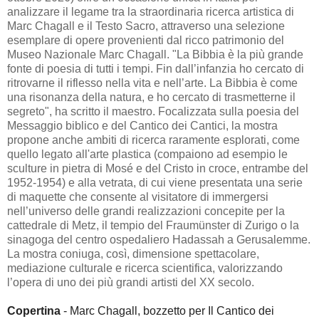
analizzare il legame tra la straordinaria ricerca artistica di
Marc Chagall e il Testo Sacro, attraverso una selezione
esemplare di opere provenienti dal ricco patrimonio del
Museo Nazionale Marc Chagall.
"La Bibbia è la più grande
fonte di poesia di tutti i tempi. Fin dall’infanzia ho cercato di
ritrovarne il riflesso nella vita e nell’arte. La Bibbia è come
una risonanza della natura, e ho cercato di trasmetterne il
segreto", ha scritto il maestro. Focalizzata sulla poesia del
Messaggio biblico e del Cantico dei Cantici, la mostra
propone anche ambiti di ricerca raramente esplorati, come
quello legato all'arte plastica (compaiono ad esempio le
sculture in pietra di Mosé e del Cristo in croce, entrambe del
1952-1954) e alla vetrata, di cui viene presentata una serie
di maquette che consente al visitatore di immergersi
nell’universo delle grandi realizzazioni concepite per la
cattedrale di Metz, il tempio del Fraumünster di Zurigo o la
sinagoga del centro ospedaliero Hadassah a Gerusalemme.
La mostra coniuga, così, dimensione spettacolare,
mediazione culturale e ricerca scientifica, valorizzando
l’opera di uno dei più grandi artisti del XX secolo.
Copertina
- Marc Chagall, bozzetto per Il Cantico dei