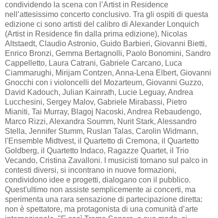
condividendo la scena con l’Artist in Residence
nell’attesissimo concerto conclusivo. Tra gli ospiti di questa
edizione ci sono artisti del calibro di Alexander Lonquich
(Artist in Residence fin dalla prima edizione), Nicolas
Altstaedt, Claudio Astronio, Guido Barbieri, Giovanni Bietti,
Enrico Bronzi, Gemma Bertagnolli, Paolo Bonomini, Sandro
Cappelletto, Laura Catrani, Gabriele Carcano, Luca
Ciammarughi, Mirijam Contzen, Anna-Lena Elbert, Giovanni
Gnocchi con i violoncelli del Mozarteum, Giovanni Guzzo,
David Kadouch, Julian Kainrath, Lucie Leguay, Andrea
Lucchesini, Sergey Malov, Gabriele Mirabassi, Pietro
Mianiti, Tai Murray, Blagoj Nacoski, Andrea Rebaudengo,
Marco Rizzi, Alexandra Soumm, Nurit Stark, Alessandro
Stella, Jennifer Stumm, Ruslan Talas, Carolin Widmann,
l'Ensemble Midtvest, il Quartetto di Cremona, il Quartetto
Goldberg, il Quartetto Indaco, Ragazze Quartet, il Trio
Vecando, Cristina Zavalloni. I musicisti tornano sul palco in
contesti diversi, si incontrano in nuove formazioni,
condividono idee e progetti, dialogano con il pubblico.
Quest'ultimo non assiste semplicemente ai concerti, ma
sperimenta una rara sensazione di partecipazione diretta:
non è spettatore, ma protagonista di una comunità d’arte