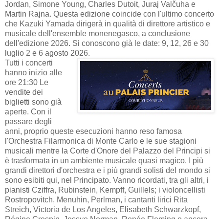
Jordan, Simone Young, Charles Dutoit, Juraj Valčuha e
Martin Rajna. Questa edizione coincide con l'ultimo concerto
che Kazuki Yamada dirigerà in qualità di direttore artistico e
musicale dell'ensemble monenegasco, a conclusione
dell'edizione 2026. Si conoscono già le date: 9, 12, 26 e 30
luglio 2 e 6 agosto 2026.
Tutti i concerti
hanno inizio alle
ore 21:30 Le
vendite dei
biglietti sono già
aperte. Con il
passare degli
anni, proprio queste esecuzioni hanno reso famosa
l'Orchestra Filarmonica di Monte Carlo e le sue stagioni
musicali mentre la Corte d'Onore del Palazzo del Principi si
è trasformata in un ambiente musicale quasi magico. I più
grandi direttori d'orchestra e i più grandi solisti del mondo si
sono esibiti qui, nel Principato. Vanno ricordati, tra gli altri, i
pianisti Cziffra, Rubinstein, Kempff, Guillels; i violoncellisti
Rostropovitch, Menuhin, Perlman, i cantanti lirici Rita
Streich, Victoria de Los Angeles, Elisabeth Schwarzkopf,