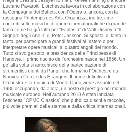
Régine Crespin, Jessye Norman, Renée Fleming o ancora
Luciano Pavarotti. L'orchestra lavora in collaborazione con
la Compagnia dei Ballets, con l’Opera o, ancora, con la
rassegna Printemps des Arts. Organizza, inoltre, cine-
concerti sulle musiche di opere cinematografiche di grande
fama come ha già fatto per "Fantasia" di Walt Disney o "Il
Signore degli Anelli" di Peter Jackson. Si sposta, di tanto in
tanto, per partecipare a grandi festival all’estero o per
interpretare opere musicali ai quattro angoli del mondo.
Tutto si svolge sotto la presidenza della Principessa di
Hanovre. Il primo nucleo dell’orchestra nasce nel 1856. Un
po’ alla volta si arricchisce della partecipazione di
strumentisti giunti da Parigi, che formano l’Orchestre du
Nouveau Cercle des Étrangers. Il nome definitivo di
Orchestra Filarmonica di Monte-Carlo viene assunto nel
1980 occupando, da allora, un posto di prestigio nel mondo
musicale europeo. Nell'autunno 2010 è stata lanciata
l'etichetta "OPMC Classics" che pubblica dischi e raccolte,
più volte premiati dalla stampa e dalla critica internazionali.