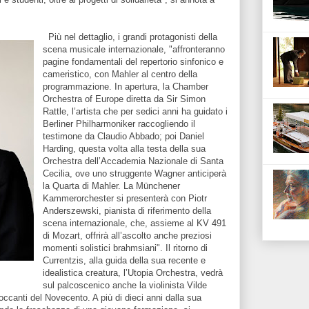
Più nel dettaglio, i grandi protagonisti della
scena musicale internazionale, "affronteranno
pagine fondamentali del repertorio sinfonico e
cameristico, con Mahler al centro della
programmazione. In apertura, la Chamber
Orchestra of Europe diretta da Sir Simon
Rattle, l’artista che per sedici anni ha guidato i
Berliner Philharmoniker raccogliendo il
testimone da Claudio Abbado; poi Daniel
Harding, questa volta alla testa della sua
Orchestra dell’Accademia Nazionale di Santa
Cecilia, ove uno struggente Wagner anticiperà
la Quarta di Mahler. La Münchener
Kammerorchester si presenterà con Piotr
Anderszewski, pianista di riferimento della
scena internazionale, che, assieme al KV 491
di Mozart, offrirà all’ascolto anche preziosi
momenti solistici brahmsiani". Il ritorno di
Currentzis, alla guida della sua recente e
idealistica creatura, l’Utopia Orchestra, vedrà
sul palcoscenico anche la violinista Vilde
occanti del Novecento. A più di dieci anni dalla sua