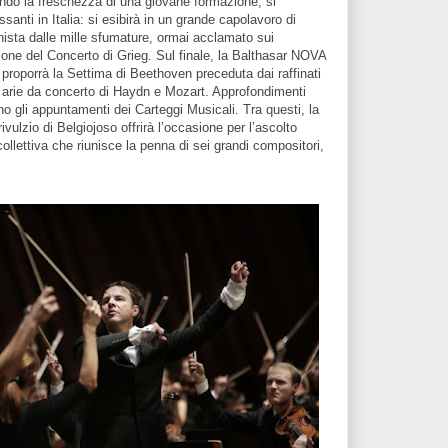
ndo la freschezza di una giovane formazione, si
ssanti in Italia: si esibirà in un grande capolavoro di
ista dalle mille sfumature, ormai acclamato sui
zione del Concerto di Grieg. Sul finale, la Balthasar NOVA
roporrà la Settima di Beethoven preceduta dai raffinati
e arie da concerto di Haydn e Mozart. Approfondimenti
anno gli appuntamenti dei Carteggi Musicali. Tra questi, la
vulzio di Belgiojoso offrirà l’occasione per l’ascolto
ollettiva che riunisce la penna di sei grandi compositori,