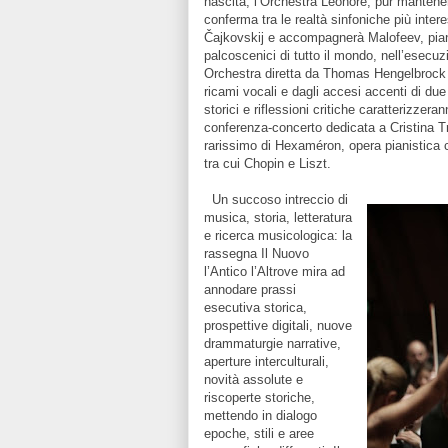
nascita, l’Orchestra Leonore, pur mantene
conferma tra le realtà sinfoniche più intere
Čajkovskij e accompagnerà Malofeev, pian
palcoscenici di tutto il mondo, nell’esecu
Orchestra diretta da Thomas Hengelbrock p
ricami vocali e dagli accesi accenti di du
storici e riflessioni critiche caratterizzer
conferenza-concerto dedicata a Cristina Tri
rarissimo di Hexaméron, opera pianistica c
tra cui Chopin e Liszt.
Un succoso intreccio di
musica, storia, letteratura
e ricerca musicologica: la
rassegna Il Nuovo
l’Antico l’Altrove mira ad
annodare prassi
esecutiva storica,
prospettive digitali, nuove
drammaturgie narrative,
aperture interculturali,
novità assolute e
riscoperte storiche,
mettendo in dialogo
epoche, stili e aree