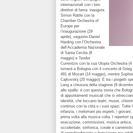
internazionali con i loro
direttori di fama: inaugura
Simon Rattle con la
Chamber Orchestra of
Europe per
l’inaugurazione (29
aprile), seguono Daniel
Harding con l’Orchestra
dell’Accademia Nazionale
di Santa Cecilia (8
maggio) e Teodor
Currentzis con la sua Utopia Orchestra (4 g
tornerà a Bologna con il concerto di Grieg
491 di Mozart (14 maggio), mentre Sophia L
Cajkovskij (20 maggio). E tra i progetti s
Lang a chiusura della stagione (9 dicembre
alle spalle: è con questa storia che Bologna
di appuntamenti musicali che si intreccian
identità, che toccano teatri, musei, chiostr
continuo con la città e i suoi spazi. Tutte
infanzia, i melomani più esperti, i giovani,
prima volta alla musica colta. I repertori 
esecuzione, commissioni, musica antica,
occidentale, sinfonica, corale e cameristica
di approfondimento e formazione per adulti e