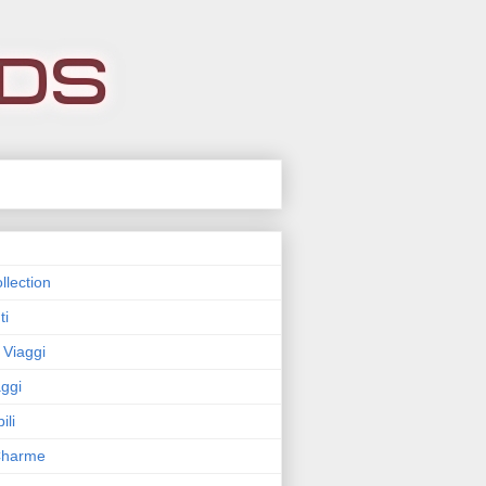
llection
ti
 Viaggi
ggi
ili
 Charme