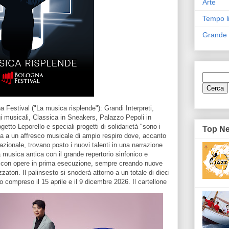
Arte
Tempo l
Grande
a Festival ("La musica risplende"): Grandi Interpreti,
ggi musicali, Classica in Sneakers, Palazzo Pepoli in
tto Leporello e speciali progetti di solidarietà "sono i
Top N
ta a un affresco musicale di ampio respiro dove, accanto
azionale, trovano posto i nuovi talenti in una narrazione
la musica antica con il grande repertorio sinfonico e
le con opere in prima esecuzione, sempre creando nuove
zatori. Il palinsesto si snoderà attorno a un totale di dieci
 compreso il 15 aprile e il 9 dicembre 2026.
Il cartellone