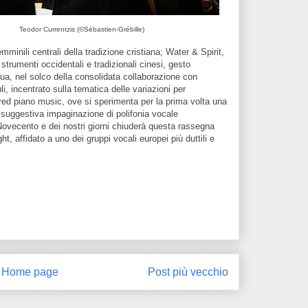
Teodor Currentzis (©
Sébastien-Grébille)
minili centrali della tradizione cristiana; Water & Spirit,
strumenti occidentali e tradizionali cinesi, gesto
ua, nel solco della consolidata collaborazione con
, incentrato sulla tematica delle variazioni per
ed piano music, ove si sperimenta per la prima volta una
e suggestiva impaginazione di polifonia vocale
Novecento e dei nostri giorni chiuderà questa rassegna
 affidato a uno dei gruppi vocali europei più duttili e
Home page
Post più vecchio