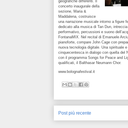
geografiche differenti. Il
concerto inaugurale della
sezione, Maria &
Maddalena, costruisce
una narrazione musicale intorno a figure fem
dedicato alla musica di Tan Dun, intreccia 
performativo, percussioni e suono dell’acq
FontanaMIX. Nel recital di Emanuele Arciuli
pianoforte, compare John Cage con prepar
nuova tecnologia digitale. Una spirituale 
cinquecentesca in dialogo con quella del 
con il programma Songs for Peace and Light,
qualificati, il Balthasar Neumann Chor.
www.bolognafestival.it
Post più recente