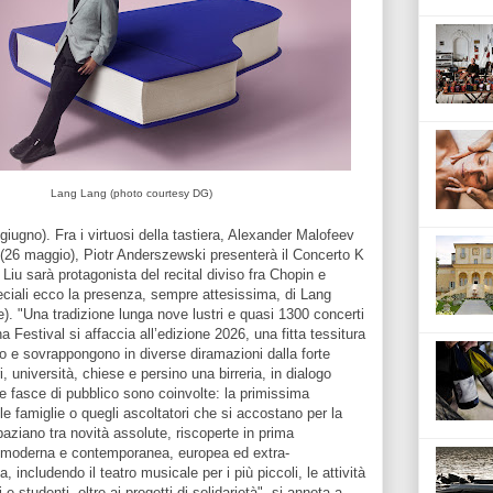
Lang Lang (photo courtesy DG)
iugno). Fra i virtuosi della tastiera, Alexander Malofeev
 (26 maggio), Piotr Anderszewski presenterà il Concerto K
iu sarà protagonista del recital diviso fra Chopin e
peciali ecco la presenza, sempre attesissima, di Lang
). "Una tradizione lunga nove lustri e quasi 1300 concerti
 Festival si affaccia all’edizione 2026, una fitta tessitura
o e sovrappongono in diverse diramazioni dalla forte
i, università, chiese e persino una birreria, in dialogo
 le fasce di pubblico sono coinvolte: la primissima
 le famiglie o quegli ascoltatori che si accostano per la
spaziano tra novità assolute, riscoperte in prima
 moderna e contemporanea, europea ed extra-
, includendo il teatro musicale per i più piccoli, le attività
 studenti, oltre ai progetti di solidarietà", si annota a