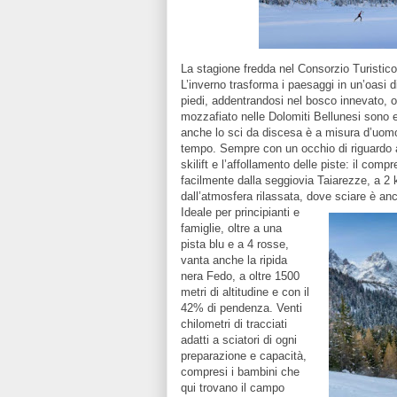
La stagione fredda nel Consorzio Turistic
L’inverno trasforma i paesaggi in un’oasi 
piedi, addentrandosi nel bosco innevato, o 
mozzafiato nelle Dolomiti Bellunesi sono 
anche lo sci da discesa è a misura d’uomo
tempo. Sempre con un occhio di riguardo a
skilift e l’affollamento delle piste: il co
facilmente dalla seggiovia Taiarezze, a 2 
dall’atmosfera rilassata, dove sciare è an
Ideale per principianti e
famiglie, oltre a una
pista blu e a 4 rosse,
vanta anche la ripida
nera Fedo, a oltre 1500
metri di altitudine e con il
42% di pendenza. Venti
chilometri di tracciati
adatti a sciatori di ogni
preparazione e capacità,
compresi i bambini che
qui trovano il campo