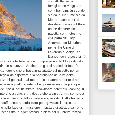
soprattutto per le
famiglie che viaggiano
con i bambini. Si scende
sia dalle Tre Cime sia da
Monte Piana e chi lo
desidera può approfittare
anche del servizio
navetta con motoslitte
che parte dal Lago
Antorno e da Misurina
per le Tre Cime di
Lavaredo e Malga Rin
Bianco, con la possibilità
posto. Sul sito Internet del comprensorio del Monte Agudo
rsi in sicurezza. Anche con gli sci ai piedi, infatti, è
o, quello che si basa innanzitutto sul rispetto per gli
regola da rispettare è la padronanza della velocità,
ndizioni generali e al meteo. Lo sciatore a monte deve
in base agli altri sportivi che già impegnano la pista per
del tipo di sci utilizzato: snowboard, telemark, carving. Il
nte che a valle, sia a destra che a sinistra, ma sempre a
 le evoluzioni dello sciatore sorpassato. Dall’altra parte
sufficiente a bordo pista per agevolare il sorpasso.
e nella fase di immissione in pista e di attraversamento
a necessità, e sgombrando la pista nel più breve tempo