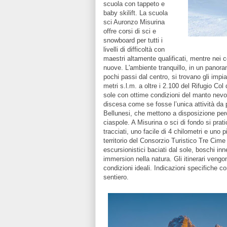
scuola con tappeto e
baby skilift. La scuola
sci Auronzo Misurina
offre corsi di sci e
snowboard per tutti i
livelli di difficoltà con
maestri altamente qualificati, mentre nei 
nuove. L'ambiente tranquillo, in un panora
pochi passi dal centro, si trovano gli impi
metri s.l.m. a oltre i 2.100 del Rifugio Co
sole con ottime condizioni del manto nev
discesa come se fosse l’unica attività da p
Bellunesi, che mettono a disposizione perc
ciaspole. A Misurina o sci di fondo si prat
tracciati, uno facile di 4 chilometri e uno 
territorio del Consorzio Turistico Tre Cime 
escursionistici baciati dal sole, boschi inne
immersion nella natura. Gli itinerari veng
condizioni ideali. Indicazioni specifiche 
sentiero.