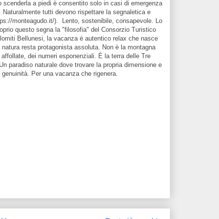
 o scenderla a piedi è consentito solo in casi di emergenza
. Naturalmente tutti devono rispettare la segnaletica e
tps://monteagudo.it/). Lento, sostenibile, consapevole. Lo
oprio questo segna la "filosofia" del Consorzio Turistico
lomiti Bellunesi, la vacanza è autentico relax che nasce
 natura resta protagonista assoluta. Non è la montagna
 affollate, dei numeri esponenziali. È la terra delle Tre
Un paradiso naturale dove trovare la propria dimensione e
e genuinità. Per una vacanza che rigenera.