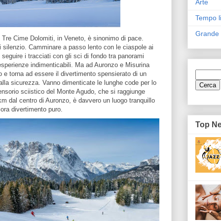
Arte
Tempo l
Grande
o Tre Cime Dolomiti, in Veneto, è sinonimo di pace.
di silenzio. Camminare a passo lento con le ciaspole ai
seguire i tracciati con gli sci di fondo tra panorami
esperienze indimenticabili. Ma ad Auronzo e Misurina
 e torna ad essere il divertimento spensierato di un
lla sicurezza. Vanno dimenticate le lunghe code per lo
mprensorio sciistico del Monte Agudo, che si raggiunge
km dal centro di Auronzo, è davvero un luogo tranquillo
cora divertimento puro.
Top N