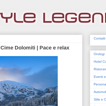
Contatti
 Cime Dolomiti | Pace e relax
Orologi
Hotel Co
Ristoran
Eventi e
Persona
Automob
Stile e