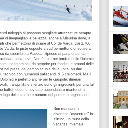
centri noleggio si possono scegliere attrezzature sempre
ma di ineguagliabile bellezza, anche a Misurina dove, a
anti che permettono di sciare al Col de Varda. Dai 1.700
l de Varda, le piste esposte a sud permettono di sciare al
oso da dicembre a Pasqua. Spesso si parla di sci da
raticare nella neve. Non è così nei territori delle Dolomiti
orsi incontaminati da scoprire per fondisti e amanti delle
ica nei pressi del campo scuola della Loita, su due
più tecnico con numerosi saliscendi di 5 chilometri. Ma il
Dolomiti è perfetto anche per le ciaspole: itinerari
vati, tranquillità e silenzio sono gli ingredienti per una full
ono battuti dopo le nevicate abbondanti e mantenuti in
con logo delle ciaspe e numero del percorso segnalano il
Non mancano le
divertenti "avventure" in
slittino, un must della
vacanza invernale