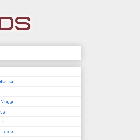
llection
ti
 Viaggi
ggi
ili
 Charme