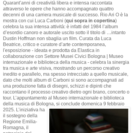
Quarant’anni di creatività libera e intensa raccontata
attraverso le opere che hanno accompagnato quattro
decenni di una carriera musicale di successo. Rio Ari O è la
mostra con cui Luca Carboni (
qui sopra in copertina
)
celebra la sua intensa attività: è infatti del 1984 l’album
d’esordio canoro e autorale uscito sotto il titolo di …intanto
Dustin Hoffman non sbaglia un film. Curata da Luca
Beatrice, critico e curatore d’arte contemporanea,
l'esposizione - ideata e prodotta da Elastica in
collaborazione con Settore Musei Civici Bologna | Museo
internazionale e biblioteca della musica - celebra la sinergia
tra musica e arte visiva, mostrando un percorso creativo
inedito e parallelo, ma spesso intrecciato a quello musicale,
dato che molti album di Carboni si sono accompagnati ad
una produzione fatta di disegni, schizzi e dipinti che
raccontano il processo creativo dietro ogni brano, concerto o
tour. L’appuntamento al Museo internazionale e biblioteca
della musica di Bologna, si conclude domenica 9 febbraio
2025.
L’iniziativa ha
il sostegno della
Regione Emilia-
Romagna, il