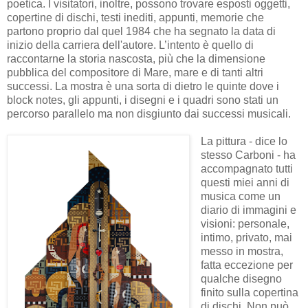
poetica. I visitatori, inoltre, possono trovare esposti oggetti,
copertine di dischi, testi inediti, appunti, memorie che
partono proprio dal quel 1984 che ha segnato la data di
inizio della carriera dell'autore. L’intento è quello di
raccontarne la storia nascosta, più che la dimensione
pubblica del compositore di Mare, mare e di tanti altri
successi. La mostra è una sorta di dietro le quinte dove i
block notes, gli appunti, i disegni e i quadri sono stati un
percorso parallelo ma non disgiunto dai successi musicali.
La pittura - dice lo
stesso Carboni - ha
accompagnato tutti
questi miei anni di
musica come un
diario di immagini e
visioni: personale,
intimo, privato, mai
messo in mostra,
fatta eccezione per
qualche disegno
finito sulla copertina
di dischi. Non può,