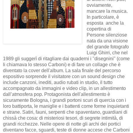
ovviamente,
mancare la musica.
In particolare, è
esposta anche la
copertina di
Persone silenziose
nata da una visione
del grande fotografo
Luigi Ghirri, che nel
1989 gli suggerì di ritagliare dai quaderni i "disegnini" (come
li chiamava lo stesso Carboni) e di fare un collage che è
diventato la cover dell'album. La sala finale del percorso
espositivo sorprende il visitatore con un sound design che
include canzoni, inediti, audio rubati in studio, il tutto
accompagnato da immagini e video clip, in un allestimento
dall’atmosfera pop. Protagonista dell'allestimento è
sicuramente Bologna, i grandi portoni scuri di quercia con i
loro battiporta, le maniglie e i battenti come forme inquietanti
e strane. Satiri, fauni, serpenti che spaventano, guardiani di
chissà che cosa: di misteriosi tesori, di segrete intimità, di
grandi ricchezze. Nelle opere di notte gli archi dei portici
diventano facce, sguardi, teste di donne accese che Carboni