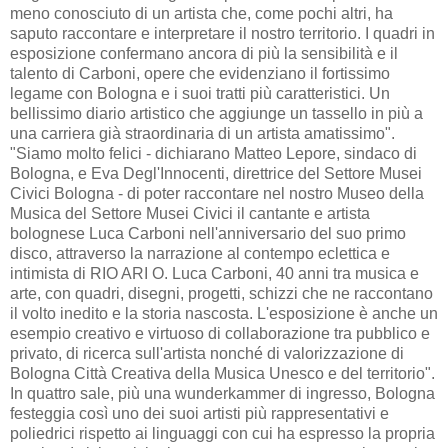
meno conosciuto di un artista che, come pochi altri, ha
saputo raccontare e interpretare il nostro territorio. I quadri in
esposizione confermano ancora di più la sensibilità e il
talento di Carboni, opere che evidenziano il fortissimo
legame con Bologna e i suoi tratti più caratteristici. Un
bellissimo diario artistico che aggiunge un tassello in più a
una carriera già straordinaria di un artista amatissimo".
"Siamo molto felici - dichiarano Matteo Lepore, sindaco di
Bologna, e Eva Degl'Innocenti, direttrice del Settore Musei
Civici Bologna - di poter raccontare nel nostro Museo della
Musica del Settore Musei Civici il cantante e artista
bolognese Luca Carboni nell'anniversario del suo primo
disco, attraverso la narrazione al contempo eclettica e
intimista di RIO ARI O. Luca Carboni, 40 anni tra musica e
arte, con quadri, disegni, progetti, schizzi che ne raccontano
il volto inedito e la storia nascosta. L'esposizione è anche un
esempio creativo e virtuoso di collaborazione tra pubblico e
privato, di ricerca sull'artista nonché di valorizzazione di
Bologna Città Creativa della Musica Unesco e del territorio".
In quattro sale, più una wunderkammer di ingresso, Bologna
festeggia così uno dei suoi artisti più rappresentativi e
poliedrici rispetto ai linguaggi con cui ha espresso la propria