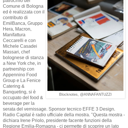
patrocinio del
Comune di Bologna
ed è realizzata con il
contributo di
EmilBanca, Gruppo
Hera, Macron,
Manifattura
Ceccarelli e con
Michele Casadei
Massari, chef
bolognese di stanza
a New York che, in
partnership con
Appennino Food
Group e La Fenice
Catering &
Banqueting, si è
Blocknotes, @ANNAFANTUZZI
occupato del food &
beverage per la
serata del vernissage. Sponsor tecnico EFFE 3 Design.
Radio Capital è radio ufficiale della mostra. "Questa mostra -
dichiara Irene Priolo, presidente facente funzioni della
Regione Emilia-Romagna - ci permette di scoprire un lato