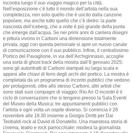
incontra lungo il suo viaggio magico per la città.
Nell'esposizione c'è tutto il mondo dell'artista nella sua
completezza, non solo quello che è uscito dalla canzone
popolare, ma anche tutto quello che c'è dietro: la parte
nascosta dell'iceberg, che a volte è più grande della punta
che emerge dall'acqua. Se nei primi anni di carriera disegni
e pittura vivono in Carboni una dimensione totalmente
privata, oggi con questa personale si apre un nuovo canale
di comunicazione con il suo pubblico. Infine, il centralissimo
Portico del Pavaglione, in via dell’Archiginnasio, accoglie
una sorta di ghost track della mostra dall’8 gennaio 2025:
sono gli autoritratti di Carboni stampati su larga scala e
appesi alle chiavi di ferro degli archi del portico. La mostra è
completata da un programma di incontri pubblici che vedono
per protagonisti, oltre allo stesso Carboni, altri artisti che
sono stati suoi compagni di viaggio: Rio Ari O incontri è il
ciclo di conversazioni che si tengono presso la Sala Eventi
del Museo della Musica: tre appuntamenti pubblici con
l’artista e ogni volta un ospite diverso. Si comincia il 28
novembre alle 18.30 insieme a Giorgio Diritti per Dai
Teobaldi rock al David di Donatello. Una maestosa storia di
cinema, teatro e rock parrocchiale: modera la giornalista